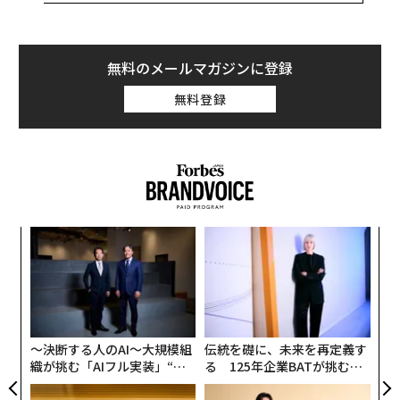
体重がどんどん増えていく。それはどのような食べ物な
のだろうか。一般的に砂糖が大量に含まれた高脂肪、高
カロリーの加工食品は依存性の高い食べ物の上位に挙げ
無料のメールマガジンに登録
られる。例えば以下のような食品だ。
無料登録
ピザ
チョコレート
クッキーの詰め合わせ
アイスクリーム
フライドポテト
ィン
「
チーズバーガー
ズが
左右
炭酸飲料
ムの
T
革
ケーキ
日
ク
チーズ
た「
ベーコン
〜決断する人のAI〜大規模組
伝統を礎に、未来を再定義す
フライドチキン
織が挑む「AIフル実装」“使
る 125年企業BATが挑むス
ロールパン
う”企業から“動く”企業へ【N
モークレスな未来
TTドコモビジネス×PwC】