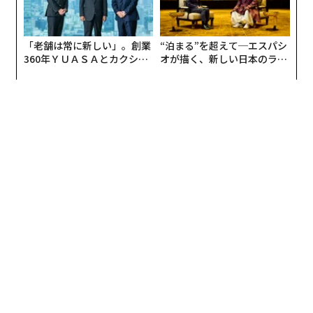
「老舗は常に新しい」。創業
“泊まる”を超えて─エスパシ
360年ＹＵＡＳＡとカクシン
オが描く、新しい日本のラグ
CEO田尻望が語る、AIを超え
ジュアリー（中編）
る人の価値