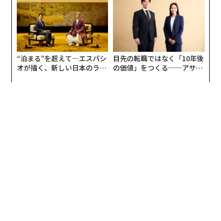
ポップコーン
編集＝上田裕資
“泊まる”を超えて─エスパシ
目先の転職ではなく「10年後
オが描く、新しい日本のラグ
の価値」をつくる──アサイ
ジュアリー（中編）
ンの長期伴走型支援とは
2026年9月号発売中
最新号の購入はこちらから
メンバーシップに登録する
関連記事