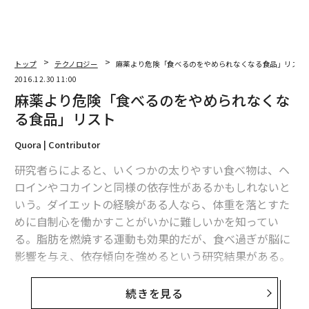
トップ
テクノロジー
麻薬より危険「食べるのをやめられなくなる食品」リスト
2016.12.30 11:00
麻薬より危険「食べるのをやめられなくな
る食品」リスト
Quora | Contributor
研究者らによると、いくつかの太りやすい食べ物は、ヘ
ロインやコカインと同様の依存性があるかもしれないと
いう。ダイエットの経験がある人なら、体重を落とすた
めに自制心を働かすことがいかに難しいかを知ってい
る。脂肪を燃焼する運動も効果的だが、食べ過ぎが脳に
影響を与え、依存傾向を強めるという研究結果がある。
高脂肪、高カロリーの食べ物は、麻薬的な快楽を生み出
続きを見る
す。お腹がいっぱいでも、食べ続けてしまう。そして、