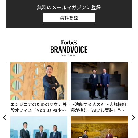
無料のメールマガジンに登録
無料登録
創に
「
 JA
左右
T
な
日
術
た
ア
エンジニアのためのサウナ併
〜決断する人のAI〜大規模組
設オフィス「Mobius Park」
織が挑む「AIフル実装」“使
がオープン──タマディック
う”企業から“動く”企業へ【N
が健康経営を徹底する理由
TTドコモビジネス×PwC】