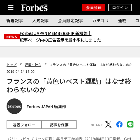
会員登録
ログイン
新着記事
人気記事
会員限定記事
カテゴリ
連載
コ
Forbes JAPAN MEMBERSHIP 新機能｜
NEWS
記事ページ内の広告表示を最小限にしました
トップ
経済・社会
フランスの「黄色いベスト運動」はなぜ終わらないのか
2019.04.14 13:00
フランスの「黄色いベスト運動」はなぜ終
わらないのか
Forbes JAPAN 編集部
著者フォロー
記事を保存
パリ・レピュブリック広場に集うデモ参加者（2019年4月13日撮影、Gett