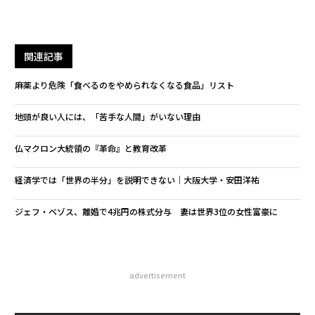
関連記事
麻薬より危険「食べるのをやめられなくなる食品」リスト
地頭が良い人には、「苦手な人間」がいない理由
仏マクロン大統領の『革命』と教育改革
経済学では「世界の半分」を説明できない｜大阪大学・安田洋祐
ジェフ・ベゾス、離婚で4兆円の株式分与 妻は世界3位の女性富豪に
advertisement