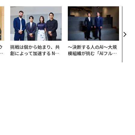
“泊
スパ
日本
（前
ウ
挑戦は個から始まり、共
〜決断する人のAI〜大規
u
創によって加速する NOR
模組織が挑む「AIフル実
─
QAIN JAPAN 特別座談会
装」“使う”企業から“動
営
く”企業へ【NTTドコモ
ビジネス×PwC】