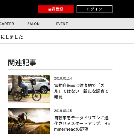
会員登録
ログイン
CAREER
SALON
EVENT
限にしました
関連記事
2019.01.14
電動自転車は健康的で「ズ
ル」ではない 新たな調査で
確認
2019.03.15
自転車をデータドリブンに進
化させるスタートアップ、Ha
mmerheadの野望