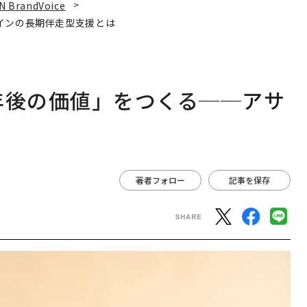
N BrandVoice
インの長期伴走型支援とは
年後の価値」をつくる──アサ
は
著者フォロー
記事を保存