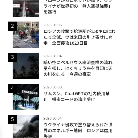
ライナが世界初の「無人空挺強襲」
を遂行
2026.08.05
ロシアの攻撃で給油所が150キロにわ
たり全滅、ウは米国の引き寄せに奔
走 全面侵攻1623日目
2026.08.04
暗い空にペルセウス座流星群の流れ
星を探し、はくちょう座を目印に天
の川を辿る 今週の夜空
2023.05.03
サムスン、ChatGPTの社内使用禁
止 機密コードの流出受け
2026.08.04
ウクライナ侵攻で塗り替えられた世
界のエネルギー地図 ロシアは信用
失墜