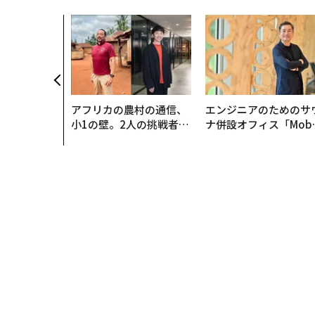
アフリカの農村の通信、
エンジニアのためのサ
小1の壁。2人の挑戦者が
ナ併設オフィス「Mobi
手にした「次なる武器」
s Park」がオープン─
タマディックが健康経
を徹底する理由