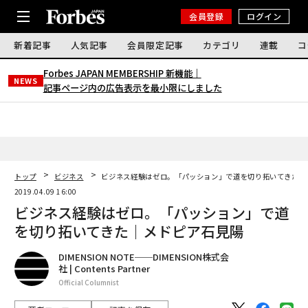
会員登録
ログイン
新着記事
人気記事
会員限定記事
カテゴリ
連載
コ
Forbes JAPAN MEMBERSHIP 新機能｜
NEWS
記事ページ内の広告表示を最小限にしました
トップ
ビジネス
ビジネス経験はゼロ。「パッション」で道を切り拓いてきた｜
2019.04.09 16:00
ビジネス経験はゼロ。「パッション」で道
を切り拓いてきた｜メドピア石見陽
DIMENSION NOTE──DIMENSION株式会
社 | Contents Partner
Official Columnist