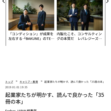
る人の価値
「コンディション」が成果を
内製化こそ、コンサルティン
左右する――「BAKUNE」のTEN
グの本質だ レバレジーズが
TIALが支える「挑戦者の明
実践する、次世代ファームの
日」
全貌
トップ
キャリア・教育
起業家たちが明かす、読んで良かった「35冊の本」
2019.01.01 19:35
起業家たちが明かす、読んで良かった「35
冊の本」
Forbes JAPAN 編集部