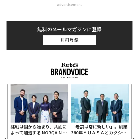
advertisement
無料のメールマガジンに登録
無料登録
“
シ
グ
な
術
た
ア
挑戦は個から始まり、共創に
「老舗は常に新しい」。創業
よって加速する NORQAIN JA
360年ＹＵＡＳＡとカクシン
PAN 特別座談会
CEO田尻望が語る、AIを超え