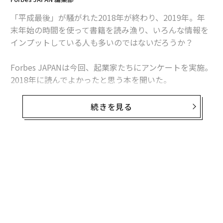
「平成最後」が騒がれた2018年が終わり、2019年。年
末年始の時間を使って書籍を読み漁り、いろんな情報を
インプットしている人も多いのではないだろうか？
Forbes JAPANは今回、起業家たちにアンケートを実施。
2018年に読んでよかったと思う本を聞いた。
世の中に新しい価値を生み出してきた起業家たちがオス
続きを見る
スメする一冊とは？（※回答の中には動画コンテンツが
含まれているものもあります）。
無料のメールマガジンに登録
hey 佐藤祐介
無料登録
・サルたちの狂宴（早川書房）
これは上下巻あるのですが、特に下巻がおもしろいで