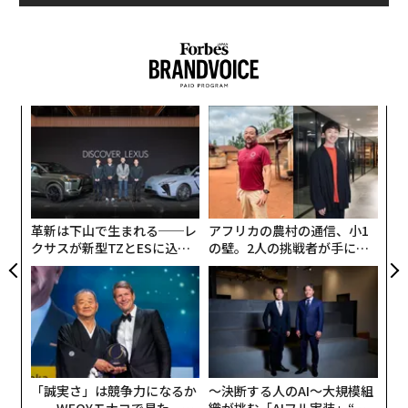
マッケンジーはまた、
男女を含めた世界長者番付
で、ナ
イキ創業者のフィル・ナイトを抜いて26位に入る見込み
だ。一方のジェフ・ベゾスは世界一の富豪の座にとどま
る見通しで、4日午後の株価に基づいた資産総額は1100
義す
エ
億ドル（約12兆3000億円）となる。2位はビル・ゲイツ
むス
設オ
で、推定保有資産額は995億ドルだ。
が
スパ
A
が
のラ
顧客
離婚はまだ成立していないものの、この株式譲渡は世界
pa
史上最大の財産分与になるとみられる。過去に離婚した
な
革新は下山で生まれる──レ
アフリカの農村の通信、小1
大富豪の例としては、スティーブ・ウィン（妻のエレー
クサスが新型TZとESに込め
の壁。2人の挑戦者が手にし
ンに推定8億5000万ドルを譲渡）やビル・グロス（妻の
た「DISCOVER」の哲学
た「次なる武器」
スーザンに13億ドルを譲渡）がいる。
ジェフ・ベゾスはツイッターへの投稿で、「私たちが一
緒に行ったすべての仕事で、マッケンジーの能力は全面
に出ていた。彼女は類まれなパートナーであり、同志で
「誠実さ」は競争力になるか
〜決断する人のAI〜大規模組
あり、母親だった」と述べた。
──WEOYモナコで見た、く
織が挑む「AIフル実装」“使