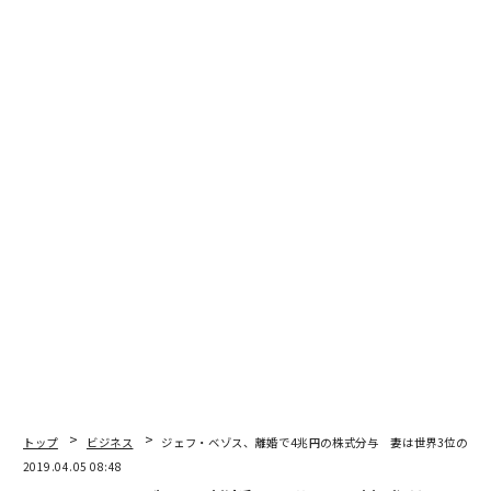
翻訳・編集＝遠藤宗生
2026年9月号発売中
最新号の購入はこちらから
メンバーシップに登録する
トップ
ビジネス
ジェフ・ベゾス、離婚で4兆円の株式分与 妻は世界3位の女
2019.04.05 08:48