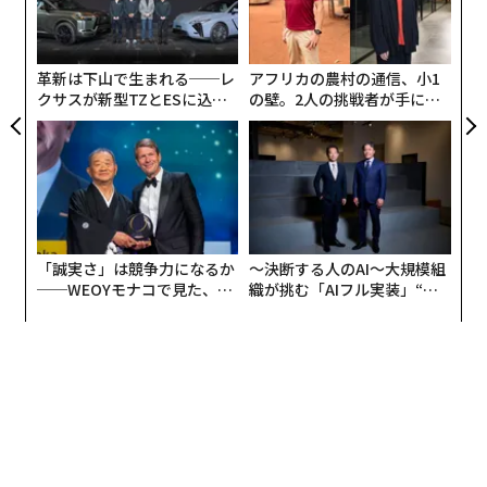
が
のラ
顧客
pa
な
革新は下山で生まれる──レ
アフリカの農村の通信、小1
クサスが新型TZとESに込め
の壁。2人の挑戦者が手にし
た「DISCOVER」の哲学
た「次なる武器」
「誠実さ」は競争力になるか
〜決断する人のAI〜大規模組
──WEOYモナコで見た、く
織が挑む「AIフル実装」“使
ら寿司の経営哲学
う”企業から“動く”企業へ【N
TTドコモビジネス×PwC】