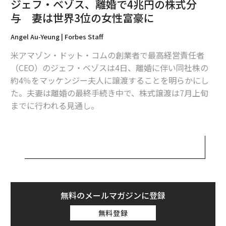
ジェフ・ベゾス、離婚で4兆円の株式分
与 妻は世界3位の女性富豪に
関連記事
Angel Au-Yeung | Forbes Staff
世界長者番付、ジェフ・ベゾスが2年連続首位 21歳のビリオネアも誕生
米アマゾン・ドット・コムの創業者で最高経営責任者
（CEO）のジェフ・ベゾスは4日、離婚に伴い同社株の
優秀な人材が辞めてしまう3つの理由
約4％をマッケンジー夫人に譲渡することを明らかにし
た。夫妻は離婚の最終手続き中で、株式譲渡は7月上旬
「アマゾンもいつか潰れる」 真実味を帯びるベゾスの発言
までに行われる見通し。
離婚についてブランジェリーナから学べること 違いはゼロの数だけ
マッケンジーが受け取る株式の価値は、米東部時間の4
「やるからには成功」する必要はない 挑戦的キャリアの歩み方
日午後1時半時点の株価を基に計算すると350億ドル（約
3兆9000億円）以上に相当。譲渡によりマッケンジーは
世界3位の女性富豪となる。1位は化粧品大手ロレアルの
フランソワーズ・ベタンクールメイエール、2位は小売
advertisement
大手ウォルマートのアリス・ウォルトンで、保有資産の
無料のメールマガジンに登録
推定額はそれぞれ529億ドル（約5兆9000億円）、450億
無料登録
ドル（約5兆円）。