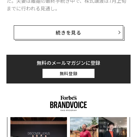
た。夫妻は離婚の最終手続き中で、株式譲渡は7月上旬
までに行われる見通し。
マッケンジーが受け取る株式の価値は、米東部時間の4
日午後1時半時点の株価を基に計算すると350億ドル（約
続きを見る
3兆9000億円）以上に相当。譲渡によりマッケンジーは
世界3位の女性富豪となる。1位は化粧品大手ロレアルの
フランソワーズ・ベタンクールメイエール、2位は小売
大手ウォルマートのアリス・ウォルトンで、保有資産の
無料のメールマガジンに登録
推定額はそれぞれ529億ドル（約5兆9000億円）、450億
無料登録
ドル（約5兆円）。
マッケンジーはまた、
男女を含めた世界長者番付
で、ナ
イキ創業者のフィル・ナイトを抜いて26位に入る見込み
だ。一方のジェフ・ベゾスは世界一の富豪の座にとどま
る見通しで、4日午後の株価に基づいた資産総額は1100
義す
エ
億ドル（約12兆3000億円）となる。2位はビル・ゲイツ
むス
設オ
で、推定保有資産額は995億ドルだ。
が
スパ
A