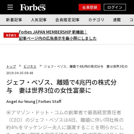
会員登録
ログイン
新着記事
人気記事
会員限定記事
カテゴリ
連載
コ
Forbes JAPAN MEMBERSHIP 新機能｜
NEWS
記事ページ内の広告表示を最小限にしました
トップ
ビジネス
ジェフ・ベゾス、離婚で4兆円の株式分与 妻は世界3位の女
2019.04.05 08:48
ジェフ・ベゾス、離婚で4兆円の株式分
与 妻は世界3位の女性富豪に
Angel Au-Yeung | Forbes Staff
米アマゾン・ドット・コムの創業者で最高経営責任者
（CEO）のジェフ・ベゾスは4日、離婚に伴い同社株の
約4％をマッケンジー夫人に譲渡することを明らかにし