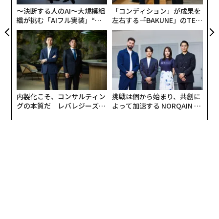
食事を行く権利」や「オリジナルソングを作る」など、
リア
〜決断する人のAI〜大規模組
「コンディション」が成果を
UM
何らかのリワードを用意するなど、インセンティブを設
織が挑む「AIフル実装」“使
左右する――「BAKUNE」のTEN
計する。
う”企業から“動く”企業へ【N
TIALが支える「挑戦者の明
TTドコモビジネス×PwC】
日」
14日夜、ローンチを記念して「フィナンシェ ミートア
ップ」イベントを開催。本田圭佑がフィナンシェの投資
家兼アドバイザーに就任したことを発表した。ビデオメ
ッセージで本田は「投資家としてこのサービスに関われ
内製化こそ、コンサルティン
挑戦は個から始まり、共創に
るのは嬉しい。自分自身も高校や名古屋グランパス時代
グの本質だ レバレジーズが
よって加速する NORQAIN JA
から応援してくれる人が大勢いた。
実践する、次世代ファームの
PAN 特別座談会
全貌
成功する前から応援してくれた初期の支援者が、後に恩
恵を受けられるのは、ものすごくフェアだと思う」と絶
賛し、「自分も間違いなく使う」と語った。
國光は「夢はあるけれど、経験的にも金銭的にも挑戦で
きなかった人などを応援できるようにして、会社ではで
きなかったイノベーションを起こしたい」と意気込みを