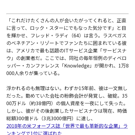
「これだけたくさんの人が会いたがってくれると、正直
に言って、ロック・スターにでもなった気分です」と目
を輝かせ、フレッド・ラディ（64）は言う。ラスベガス
のベネチアン・リゾートでファンたちに囲まれている彼
は、アメリカで最も話題のITサービス企業「サービスナ
ウ」の創業者だ。ここでは、同社の毎年恒例のディベロ
ッパー・カンファレンス「Knowledge」が開かれ、1万8
000人余りが集っている。
浮かれるのも無理はない。わずか15年前、彼は一文無し
だった。勤めていた会社の粉飾会計が発覚し、破綻。35
00万ドル（約38億円）の個人資産を一夜にして失った。
しかし、彼がその後創業したサービスナウは現在、時価
総額300億ドル（3兆3000億円）に達し、
2018年の米フォーブス誌「世界で最も革新的な企業」ラ
ンキングで1位に選ばれた