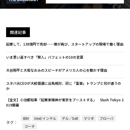
関連記事
起業して、138億円で売却──僕が再び、スタートアップの現場で働く理由
いま思い返すべき「賢人」バフェットの10の言葉
大谷翔平と大坂なおみのスピーチがアメリカ人の心を動かす理由
スタバ元CEOが大統領選に出馬検討、同じ「富豪」トランプと何が違うの
か
【全文】小池都知事「起業家精神が東京をブーストする」 Slush Tokyo 2
019開幕
IBM
Intel/インテル
デル／Dell
マツダ
ブローバ
タグ：
コーチ