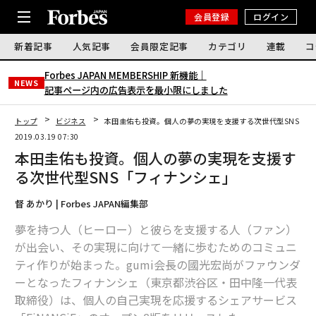
会員登録
ログイン
新着記事
人気記事
会員限定記事
カテゴリ
連載
コ
Forbes JAPAN MEMBERSHIP 新機能｜
NEWS
記事ページ内の広告表示を最小限にしました
トップ
ビジネス
本田圭佑も投資。個人の夢の実現を支援する次世代型SNS「フ
2019.03.19 07:30
本田圭佑も投資。個人の夢の実現を支援す
る次世代型SNS「フィナンシェ」
督 あかり | Forbes JAPAN編集部
夢を持つ人（ヒーロー）と彼らを支援する人（ファン）
が出会い、その実現に向けて一緒に歩むためのコミュニ
ティ作りが始まった。gumi会長の國光宏尚がファウンダ
ーとなったフィナンシェ（東京都渋谷区・田中隆一代表
取締役）は、個人の自己実現を応援するシェアサービス