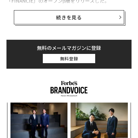
「FiNANCiE」のオープンβ版をリリースした。
ファンエコノミー時代の「ドリーム・シェアリング・サ
続きを見る
ービス」を掲げ、ブロックチェーン技術を活用し、夢を
シェアする次世代のSNSを目指す。
フィナンシェでは、夢を実現したい個人が「ヒーローカ
無料のメールマガジンに登録
ード」（個人トークン）を発行し、ファンがそれらを購
無料登録
入して応援することができる。ファンの中には、起業家
やエンジェル投資家などを「ヒューマンキャピタリス
ト」として迎え、國光自身やForbes JAPAN編集長の高
野真など約20人が名を連ねる。スタートアップが資金調
達をするように、個人でも出資者やサポートしてくれる
人をSNS上で簡単に募れるようになるのだ。
A
顧客
円決済ができるシステムで、ヒーローカードの移動をブ
pa
〈7
ロックチェーン上に記録し、信用性の高いデータベース
な
ャ
とする。初期から応援するファンのためには、「一緒に
ト