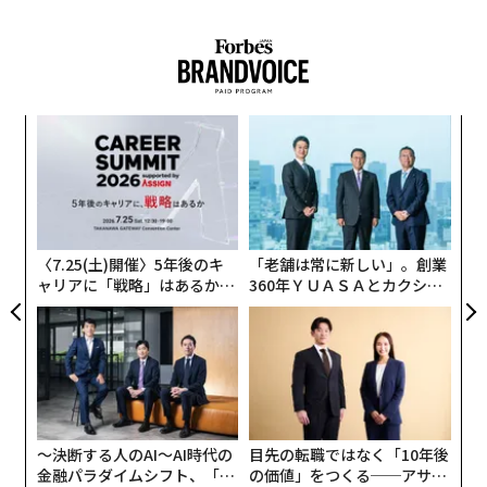
内
グ
実
パ
全
技
無
防
〈7.25(土)開催〉5年後のキ
「老舗は常に新しい」。創業
ャリアに「戦略」はあるか。
360年ＹＵＡＳＡとカクシン
トップエグゼクティブのキャ
CEO田尻望が語る、AIを超え
リアに触れる1日│CAREER S
る人の価値
UMMIT 2026
〜決断する人のAI〜AI時代の
目先の転職ではなく「10年後
金融パラダイムシフト、「超
の価値」をつくる──アサイ