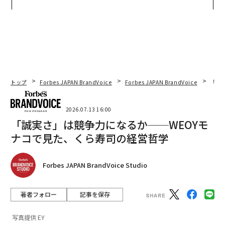
個別化」の核心 【MUFG×ウ
ンの長期伴走型支援とは
ェルスナビ×PwC】
トップ
Forbes JAPAN BrandVoice
Forbes JAPAN BrandVoice
「誠
2026.07.13 16:00
「誠実さ」は競争力になるか──WEOYモ
ナコで見た、くら寿司の経営哲学
Forbes JAPAN BrandVoice Studio
著者フォロー
記事を保存
写真提供 EY