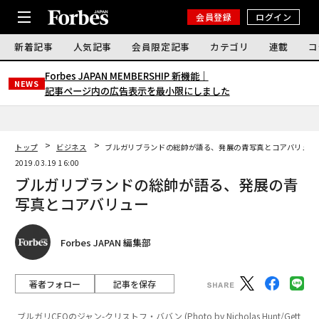
会員登録
ログイン
新着記事
人気記事
会員限定記事
カテゴリ
連載
コ
Forbes JAPAN MEMBERSHIP 新機能｜
NEWS
記事ページ内の広告表示を最小限にしました
トップ
ビジネス
ブルガリブランドの総帥が語る、発展の青写真とコアバリュー
2019.03.19 16:00
ブルガリブランドの総帥が語る、発展の青
写真とコアバリュー
Forbes JAPAN 編集部
著者フォロー
記事を保存
ブルガリCEOのジャン-クリストフ・ババン (Photo by Nicholas Hunt/Gett