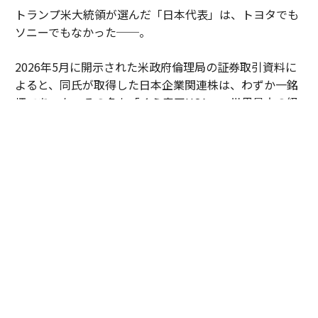
トランプ米大統領が選んだ「日本代表」は、トヨタでも
ソニーでもなかった──。
2026年5月に開示された米政府倫理局の証券取引資料に
よると、同氏が取得した日本企業関連株は、わずか一銘
柄であった。その名も「くら寿司USA」。世界最大の経
済大国のトップが、なぜ回転寿司チェーンに賭けたのか
──。その投資判断を追うと、今の世界で進行するある
変化が見えてくる。
実は、くら寿司を「日本代表」に選んだのはトランプ氏
だけではない。
世界で最も優れた起業家を毎年決定・表彰する制度、W
orld Entrepreneur Of The Year（WEOY）。会計監査、
税務、コンサルティングなどのサービスを提供するプロ
フェッショナルファームであるEYが主催する、いわば
「起業家のアカデミー賞」のような権威あるイベント