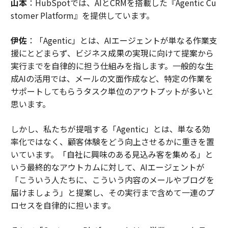
山本
：HubSpotでは、AIとCRMを搭載した『Agentic Cu
stomer Platform』を提供しています。
伊佐
：「Agentic」とは、AIエージェントが単なる作業支
援にとどまらず、ビジネス成果の実現に向けて提案から
実行までを自律的に担う仕組みを指します。一般的な生
成AIの活用では、メールの文面作成など、特定の作業を
サポートしてもらうタスク単位のアウトプットが多いと
思います。
しかし、私たちが提唱する「Agentic」とは、単なる効
率化ではなく、顧客体験をどう向上させるかに重きを置
いています。「自社に興味のある見込み客を集める」と
いう最終的なアウトカムに対して、AIエージェントが
「こういう人たちに、こういう内容のメールやブログを
届けましょう」と提案し、その実行まで含めて一連のプ
ロセスを自律的に担います。