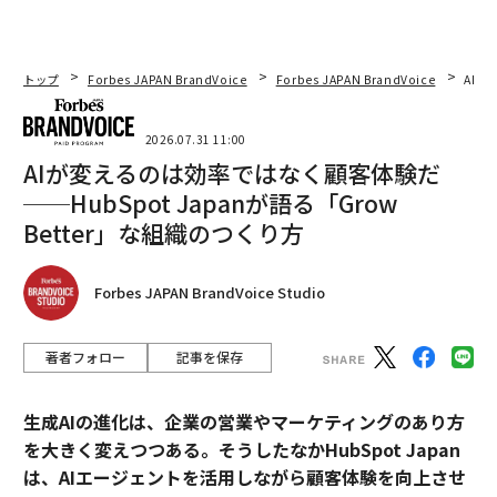
トップ
Forbes JAPAN BrandVoice
Forbes JAPAN BrandVoice
AIが
2026.07.31 11:00
AIが変えるのは効率ではなく顧客体験だ
──HubSpot Japanが語る「Grow
Better」な組織のつくり方
Forbes JAPAN BrandVoice Studio
著者フォロー
記事を保存
生成AIの進化は、企業の営業やマーケティングのあり方
を大きく変えつつある。そうしたなかHubSpot Japan
は、AIエージェントを活用しながら顧客体験を向上させ