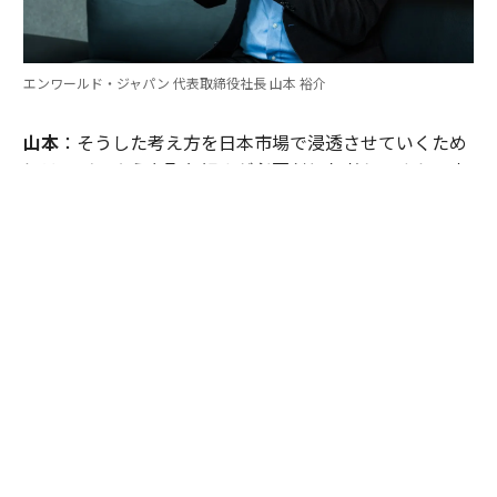
エンワールド・ジャパン 代表取締役社長 山本 裕介
山本
：そうした考え方を日本市場で浸透させていくため
には、どのような取り組みが必要だとお考えですか。ま
たグローバル本社と日本市場の間で「橋渡し役」を務め
るなかで感じることも聞かせてください。
伊佐
：日本企業がどうすれば「顧客の成功」を起点にGr
ow Betterできるか──それを今でも考え続けていま
す。環境が変わればGrow Betterの実現の仕方も変わる
し、必要なツールも変わる。「どうするべきなんだろ
う」と問い続けることが大切だと思っていて、それが私
をここに留めている理由です。
外資系企業でよくあるのは、本社側がグローバルで成功