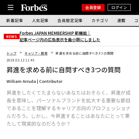
会員登録
ログイン
新着記事
人気記事
会員限定記事
カテゴリ
連載
コ
Forbes JAPAN MEMBERSHIP 新機能｜
NEWS
記事ページ内の広告表示を最小限にしました
トップ
キャリア・教育
昇進を求める前に自問すべき3つの質問
2019.03.12 11:45
昇進を求める前に自問すべき3つの質問
William Arruda | Contributor
昇進をしたくてたまらないあなたはおそらく、昇進が成
長を意味し、パーソナルブランドを拡大する重要な節目
であることを理解するキャリア志向のプロフェッショナ
ルだろう。しかし、今昇進することはあなたにとって果
たして現実的なのだろうか？