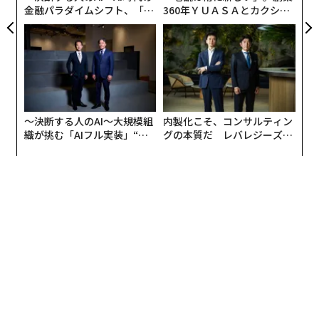
金融パラダイムシフト、「超
360年ＹＵＡＳＡとカクシン
個別化」の核心 【MUFG×ウ
CEO田尻望が語る、AIを超え
ェルスナビ×PwC】
る人の価値
〜決断する人のAI〜大規模組
内製化こそ、コンサルティン
織が挑む「AIフル実装」“使
グの本質だ レバレジーズが
う”企業から“動く”企業へ【N
実践する、次世代ファームの
TTドコモビジネス×PwC】
全貌
翻訳・編集＝出田静
2026年9月号発売中
最新号の購入はこちらから