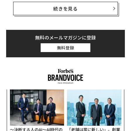
ここでは昇進を目指すべきか、昇進するには何を準備す
る必要があるかを考えるためのヒントを共有する。
続きを見る
まずは、次の3つの重要な点を自問しよう。
無料のメールマガジンに登録
無料登録
目
の
ン
挑
よっ
PA
〜決断する人のAI〜AI時代の
「老舗は常に新しい」。創業