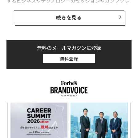
するビジネスやテクノロジーのセッションやカンファレ
ンスが行われる祭典は1987年から始まり（インタラクテ
ィブは1994年から）、米国のみならず世界からこの砂漠
続きを見る
のオアシス都市に訪れる。今年の登録者は7万5千人以上
が見込まれている。
「インタラクティブ」ではブロックチェーン＆暗号通
無料のメールマガジンに登録
貨、ブランド＆マーケティング、コーディング&ディベ
無料登録
ロップメント、デザイン、アントレプレナーシップ＆ス
タートアップ、未来のワークスタイルなど、多岐に渡る
分野のプロフェッショナルが集い、最新のトピックを議
論する。日本の多くの読者はこれらの分野の最新のトレ
ンドレポートを期待するかもしれない。
〜
しかし、「トレンド」とは一体何なのだろうか――。データ
織
が、企業が、一部の専門家が、マーケティング担当者が
う
〜
決めているものなのか。実際、彼らは未来を予測するこ
T
金
とはできるのか。否。トレンドとは、もっと人間の顔を
個