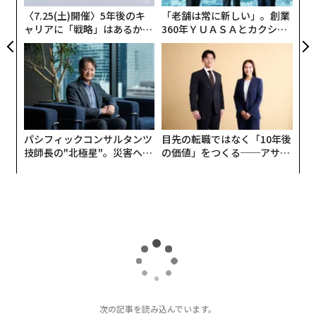
持ったものである、と主張するのが、マーケティングと
ェ
〈7.25(土)開催〉5年後のキ
「老舗は常に新しい」。創業
トレンドに関するベストセラー「Non Obvious Trend」
ャリアに「戦略」はあるか。
360年ＹＵＡＳＡとカクシン
の著者で、ワシントンジョージタウン大学の人気講座マ
トップエグゼクティブのキャ
CEO田尻望が語る、AIを超え
ーケティング＆ストーリーテリングを教えるロヒット・
リアに触れる1日│CAREER S
る人の価値
UMMIT 2026
バハルガマ（Rohit Bhargava）氏である。
パシフィックコンサルタンツ
目先の転職ではなく「10年後
技師長の"北極星"。災害への
の価値」をつくる──アサイ
無力感を乗り越え見つけた、
ンの長期伴走型支援とは
防災一筋20年の答え
次の記事を読み込んでいます。
オースティンコンベンションセンターの大会場に立つ「Non Obvious Trend」著者