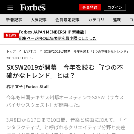
会員登録
ログイン
新着記事
人気記事
会員限定記事
カテゴリ
連載
コ
Forbes JAPAN MEMBERSHIP 新機能｜
NEWS
記事ページ内の広告表示を最小限にしました
トップ
ビジネス
SXSW2019が開幕 今年を読む「7つの不確かなトレンド」と
2019.03.11 09:35
SXSW2019が開幕 今年を読む「7つの不
確かなトレンド」とは？
岩坪 文子 | Forbes Staff
今年も米国テキサス州都オースティンでSXSW（サウス
バイサウスウェスト）が開幕した。
3月8日から17日まで10日間、音楽と映画に加えて、「イ
ンタラクティブ」と呼ばれるクリエイティブ分野と交差