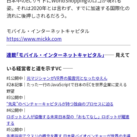
日本中のECサイトにWorldShoppingのロゴが現れる
姿。それは2020年とは言わず、すでに加速する国際化の
流れに後押しされるだろう。
モバイル・インターネットキャピタル
https://www.mickk.com
連載｢モバイル・インターネットキャピタル｣
── 見えて
いる経営者と道を示すVC ──
#1公開中｜
元マジシャンがVR界の風雲児となったゆえん
#2本記事｜たった一行のJavaScriptで日本のECを世界企業に変える
野望
#3公開中
｜
“先見”のベンチャーキャピタルが持つ独自のプロセスに迫る
#4公開中｜
ロボットと人が協働する未来日本型の「おもてなし」ロボットが躍進
する
#5公開中｜
先進技術でクスリの概念を覆す 日本発バイオベンチャーが世界の主導