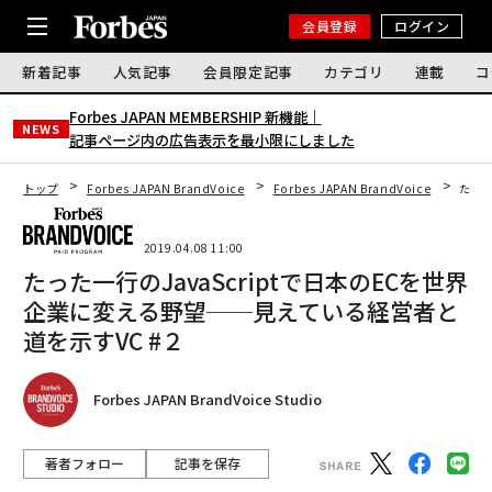
会員登録
ログイン
新着記事
人気記事
会員限定記事
カテゴリ
連載
コ
Forbes JAPAN MEMBERSHIP 新機能｜
NEWS
記事ページ内の広告表示を最小限にしました
トップ
Forbes JAPAN BrandVoice
Forbes JAPAN BrandVoice
たった
2019.04.08 11:00
たった一行のJavaScriptで日本のECを世界
企業に変える野望──見えている経営者と
道を示すVC #２
Forbes JAPAN BrandVoice Studio
著者フォロー
記事を保存