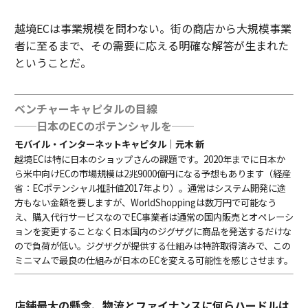
越境ECは事業規模を問わない。街の商店から大規模事業
者に至るまで、その需要に応える明確な解答が生まれた
ということだ。
ベンチャーキャピタルの目線
──日本のECのポテンシャルを──
モバイル・インターネットキャピタル｜元木 新
越境ECは特に日本のショップさんの課題です。2020年までに日本か
ら米中向けECの市場規模は2兆9000億円になる予想もあります（経産
省：ECポテンシャル推計値2017年より）。通常はシステム開発に途
方もない金額を要しますが、WorldShoppingは数万円で可能なう
え、購入代行サービスなのでEC事業者は通常の国内販売とオペレーシ
ョンを変更することなく日本国内のジグザグに商品を発送するだけな
ので負荷が低い。ジグザグが提供する仕組みは特許取得済みで、この
ミニマムで最良の仕組みが日本のECを変える可能性を感じさせます。
店舗最大の懸念、物流とファイナンスに何らハードルは