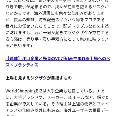
す。なぜならば、買い手のオーダー（注文・支払い）あ
りきで取引が始まるので、我々が在庫を抱えるリスクが
ないからです。海外通販にも色々な仕組みがあります
が、貿易の知識、海外配送のノウハウ等をプロである
我々にお任せいただくことで、配送トラブルなどを未然
に防げますし、万が一何か起きてもジグザグが存在する
安心感は、売り手・買い手双方にとって魅力に映ってい
ると思います」
【連載】注目企業と先見のVCが組み生まれる上場へのベ
ストプラクティス
上場を見すえジグザグが目指すもの
WorldShoppingBIZは大手企業も注目している。すで
に、大手ブランドや、メーカー、ECモールなど、錚々た
る企業が導入している。その理由は上述の物流とファイ
ナンスの仕組み以外にもある。海外ユーザーの購買デー