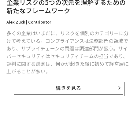
企業リスクの5つの次元を理解するための
新たなフレームワーク
Alex Zuck | Contributor
多くの企業はいまだに、リスクを個別のカテゴリーに分
けて考えている。コンプライアンスは法務部門の領域で
あり、サプライチェーンの問題は調達部門が扱う。サイ
バーセキュリティはセキュリティチームの担当であり、
評判に関する懸念は、何かが起きた後に初めて経営層に
上がることが多い。
しかし現実には、ビジネスはそのようには動いていな
続きを見る
い。所有構造、サプライヤー、物流ネットワーク、金融
関係、世間の認識、規制上のエクスポージャー、事業継
続性——これらはすべて相互に影響し合っている。ある
領域での混乱が、その領域内にとどまることは稀であ
る。