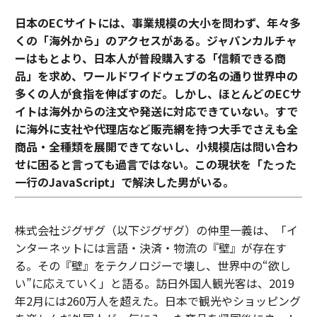
日本のECサイトには、事業規模の大小を問わず、年々多
くの「海外から」のアクセスがある。ジャパンカルチャ
ーはもとより、日本人が普段購入する「信頼できる商
品」を求め、ワールドワイドウェブの名の通り世界中の
多くの人が食指を伸ばすのだ。しかし、ほとんどのECサ
イトは海外からの注文や発送に対応できていない。すで
に海外に支社や代理店など販売網を持つ大手でさえも全
商品・全種類を展開できてないし、小規模店は問い合わ
せに困ると言っても過言ではない。この現状を「たった
一行のJavaScript」で解決した男がいる。
株式会社ジグザグ（以下ジグザグ）の仲里一義は、「イ
ンターネットには言語・決済・物流の『壁』が存在す
る。その『壁』をテクノロジーで壊し、世界中の“欲し
い”に応えていく」と語る。訪日外国人観光客は、2019
年2月には260万人を超えた。日本で観光やショッピング