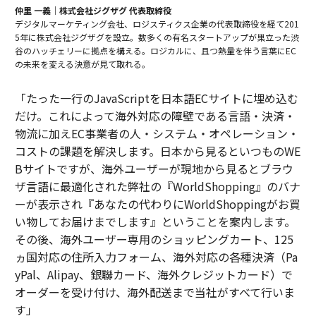
仲里 一義｜株式会社ジグザグ 代表取締役
デジタルマーケティング会社、ロジスティクス企業の代表取締役を経て201
5年に株式会社ジグザグを設立。数多くの有名スタートアップが巣立った渋
谷のハッチェリーに拠点を構える。ロジカルに、且つ熱量を伴う言葉にEC
の未来を変える決意が見て取れる。
「たった一行のJavaScriptを日本語ECサイトに埋め込む
だけ。これによって海外対応の障壁である言語・決済・
物流に加えEC事業者の人・システム・オペレーション・
コストの課題を解決します。日本から見るといつものWE
Bサイトですが、海外ユーザーが現地から見るとブラウ
ザ言語に最適化された弊社の『WorldShopping』のバナ
ーが表示され『あなたの代わりにWorldShoppingがお買
い物してお届けまでします』ということを案内します。
その後、海外ユーザー専用のショッピングカート、125
ヵ国対応の住所入力フォーム、海外対応の各種決済（Pa
yPal、Alipay、銀聯カード、海外クレジットカード）で
オーダーを受け付け、海外配送まで当社がすべて行いま
す」