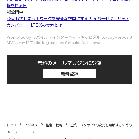
権を握る日
#6公開中｜
5G時代のITネットワークを安全な空間にする サイバーセキュリティ
カンパニー・LTE-Xの実力とは
Promoted by モバイル・インターネットキャピタル text by Forbes J
APAN 坂元耕二 photographs by Setsuko Nishikawa
無料のメールマガジンに登録
無料登録
トップ
ビジネス
経営・戦略
企業リスクの5つの次元を理解するための新た
2026.08.08 15:56