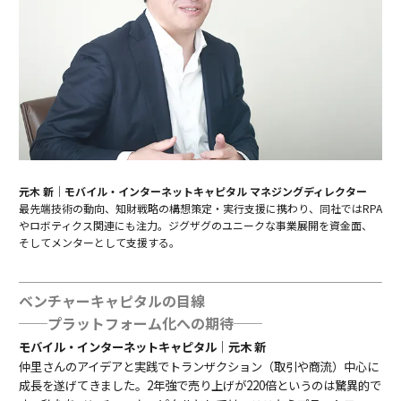
元木 新｜モバイル・インターネットキャピタル マネジングディレクター
最先端技術の動向、知財戦略の構想策定・実行支援に携わり、同社ではRPA
やロボティクス関連にも注力。ジグザグのユニークな事業展開を資金面、
そしてメンターとして支援する。
ベンチャーキャピタルの目線
──プラットフォーム化への期待──
モバイル・インターネットキャピタル｜元木 新
仲里さんのアイデアと実践でトランザクション（取引や商流）中心に
成長を遂げてきました。2年強で売り上げが220倍というのは驚異的で