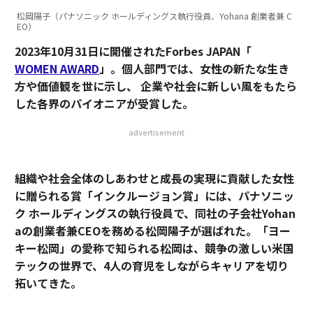
松岡陽子（パナソニック ホールディングス執行役員、Yohana 創業者兼 C
EO）
2023年10月31日に開催されたForbes JAPAN「
WOMEN AWARD
」。個人部門では、女性の新たな生き
方や価値観を世に示し、 企業や社会に新しい風をもたら
した各界のパイオニアが受賞した。
advertisement
組織や社会全体のしあわせと成長の実現に貢献した女性
に贈られる賞「インクルージョン賞」には、パナソニッ
ク ホールディングスの執行役員で、同社の子会社Yohan
aの創業者兼CEOを務める松岡陽子が選ばれた。「ヨー
キー松岡」の愛称で知られる松岡は、競争の激しい米国
テックの世界で、4人の育児をしながらキャリアを切り
拓いてきた。