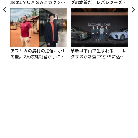
360年ＹＵＡＳＡとカクシン
グの本質だ レバレジーズが
CEO田尻望が語る、AIを超え
実践する、次世代ファームの
る人の価値
全貌
アフリカの農村の通信、小1
革新は下山で生まれる──レ
の壁。2人の挑戦者が手にし
クサスが新型TZとESに込め
た「次なる武器」
た「DISCOVER」の哲学