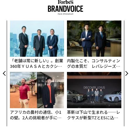
「
─
ら
“
オ
ジ
「老舗は常に新しい」。創業
内製化こそ、コンサルティン
360年ＹＵＡＳＡとカクシン
グの本質だ レバレジーズが
CEO田尻望が語る、AIを超え
実践する、次世代ファームの
る人の価値
全貌
アフリカの農村の通信、小1
革新は下山で生まれる──レ
の壁。2人の挑戦者が手にし
クサスが新型TZとESに込め
た「次なる武器」
た「DISCOVER」の哲学