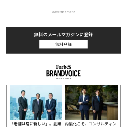
advertisement
無料のメールマガジンに登録
無料登録
「
─
ら
“
オ
ジ
「老舗は常に新しい」。創業
内製化こそ、コンサルティン