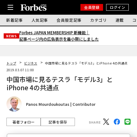
会員登録
ログイン
新着記事
人気記事
会員限定記事
カテゴリ
連載
コ
Forbes JAPAN MEMBERSHIP 新機能｜
NEWS
記事ページ内の広告表示を最小限にしました
トップ
ビジネス
中国市場に見るテスラ「モデル3」とiPhone 4の共通点
2019.03.07 11:00
中国市場に見るテスラ「モデル3」と
iPhone 4の共通点
Panos Mourdoukoutas | Contributor
著者フォロー
記事を保存