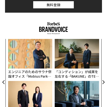
無料登録
【
に
が
「
わ
─
ら
エンジニアのためのサウナ併
「コンディション」が成果を
設オフィス「Mobius Park」
左右する――「BAKUNE」のTEN
がオープン──タマディック
TIALが支える「挑戦者の明
が健康経営を徹底する理由
日」