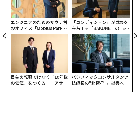
わ
─
ら
エンジニアのためのサウナ併
「コンディション」が成果を
設オフィス「Mobius Park」
左右する――「BAKUNE」のTEN
がオープン──タマディック
TIALが支える「挑戦者の明
が健康経営を徹底する理由
日」
目先の転職ではなく「10年後
パシフィックコンサルタンツ
の価値」をつくる──アサイ
技師長の"北極星"。災害への
ンの長期伴走型支援とは
無力感を乗り越え見つけた、
防災一筋20年の答え