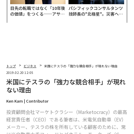
目先の転職ではなく「10年後
パシフィックコンサルタンツ
の価値」をつくる──アサイ
技師長の"北極星"。災害への
ンの長期伴走型支援とは
無力感を乗り越え見つけた、
防災一筋20年の答え
トップ
ビジネス
米国にテスラの「強力な競合相手」が現れない理由
2019.02.20 12:05
米国にテスラの「強力な競合相手」が現れ
ない理由
Ken Kam | Contributor
投資顧問会社マーケトクラシー（Marketocracy）の最高
経営責任者（CEO）である筆者は、米電気自動車（EV）
メーカー、テスラの株を所有している顧客のために、常