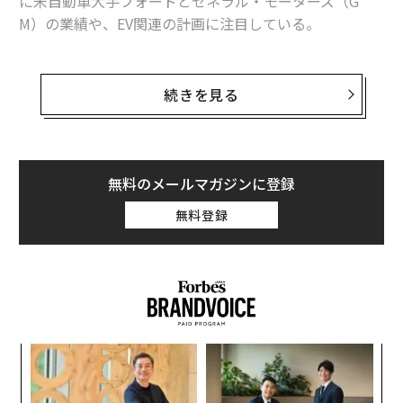
に米自動車大手フォードとゼネラル・モーターズ（G
M）の業績や、EV関連の計画に注目している。
そして、両社のEV計画が一向に「コンセプト」の段階を
抜け出さないようにみえることに、納得がいかない思い
続きを見る
を持ってきた。だが、自動車業界に詳しい人たちからさ
まざまな話を聞き、ようやくEVに関する両社の戦略の論
理的根拠が見えてきた気がしている。そして、そのこと
はテスラに対する筆者の信頼感を高めることにつながっ
無料のメールマガジンに登録
た。
無料登録
3社に関して重要なことだと考えられるのは、次の3つの
点だ。
【
に
が
「