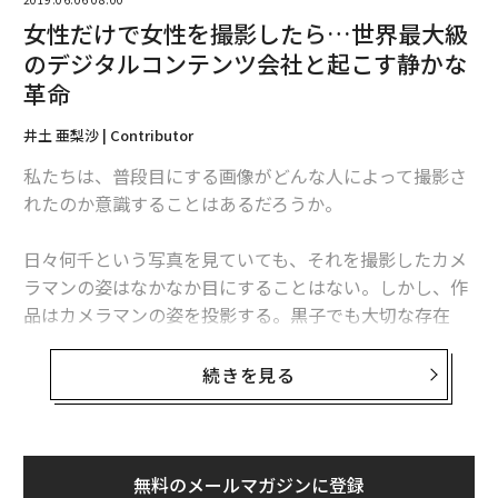
もあり、経済的にも大きなダメージにつながっていくこ
ともある。
女性だけで女性を撮影したら…世界最大級
のデジタルコンテンツ会社と起こす静かな
また、男性の方が治療による外見の変化を「恥ずかし
革命
い」と思う気持ちが女性よりも強く、相談しにくい傾向
井土 亜梨沙 | Contributor
もうかがえる。
私たちは、普段目にする画像がどんな人によって撮影さ
「男のくせに、見た目やささいなこんな小さなことで悩
れたのか意識することはあるだろうか。
んでいると思われたくない」という、男らしさの呪縛に
囚われているからかもしれない。
日々何千という写真を見ていても、それを撮影したカメ
ラマンの姿はなかなか目にすることはない。しかし、作
ある男性は、治療の影響で二枚爪になった。二枚爪にな
品はカメラマンの姿を投影する。黒子でも大切な存在
ると、薄皮がむけるように爪の一部が剥がれ、爪が薄く
だ。
なって割れやすくなったり、見た目もガタガタになって
続きを見る
しまう。「汚い感じに見られてしまう」「髪の毛や洋服
世界最大級のデジタルコンテンツ企業ゲッティイメージ
の繊維などが引っかかる」という地味にイライラしてし
ズ、日用品メーカーのダヴ、そしてノンバイナリー（男
まう状態だ。
女に分類されない性別認識）で構成されるクリエイティ
ブ・コミュニティーのガールゲイズは、カメラマンを女
無料のメールマガジンに登録