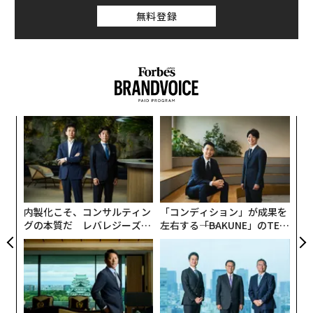
その男性も、手の爪や足の爪が毎日タオルや布団に引っ
性とノンバイナリーに限定した写真を集めるプロジェク
無料登録
かかるようになったが、妻には恥ずかしくて相談でき
トを始めた。その名も「#ShowUs」。撮影されるモデ
ず、何ヶ月もひっそりと悩んでいた。
ルも女性かノンバイナリーだ。すでに世界39カ国から50
00点を超える作品が集まっている。
家族や社会との繋がりを守る「外
次ページ ＞
見ケア」
そこには「多様」をテーマとした美の再定義が行われて
いた。なぜカメラマンやモデルを女性やノンバイナリー
義す
〈7
に限定したのか。ゲッティイメージズ ジャパン社長の島
1
2
むス
ャ
本久美子に詳しく話を聞いた。
ト
〜
リア
文＝岩岡ひとみ
織
UM
う
T
内製化こそ、コンサルティン
「コンディション」が成果を
2026年9月号発売中
グの本質だ レバレジーズが
左右する――「BAKUNE」のTEN
実践する、次世代ファームの
TIALが支える「挑戦者の明
全貌
日」
最新号の購入はこちらから
メンバーシップに登録する