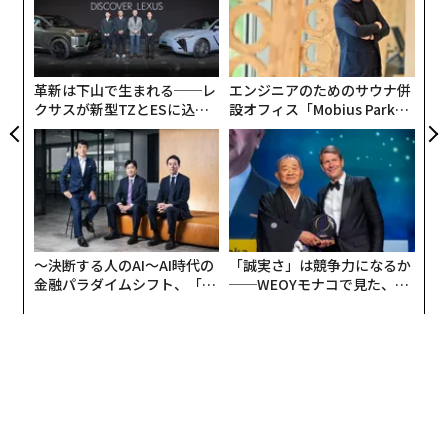
超え
T
内
は、32.5 万人に上るという。また、1年間に新たに発生
日
グ
する18歳未満の子どものいるがん患者の数は56143人だ
実
（「18歳未満の子どもをもつがん患者とその子どもたち
全
革新は下山で生まれる──レ
エンジニアのためのサウナ併
について 年間発生数、平均年齢など全国推定値を初算
クサスが新型TZとESに込め
設オフィス「Mobius Park」
出」国立研究開発法人国立がん研究センター）。
た「DISCOVER」の哲学
がオープン──タマディック
が健康経営を徹底する理由
多くの患者が子育てなどの社会的役割を担いながら、治
療を続けている。
がん患者にアンケートをとった「治療に伴う身体症状の
〜決断する人のAI〜AI時代の
「誠実さ」は競争力になるか
苦痛調査」の結果は、医療者にとっても衝撃的であっ
金融パラダイムシフト、「超
──WEOYモナコで見た、く
た。
個別化」の核心 【MUFG×ウ
ら寿司の経営哲学
ェルスナビ×PwC】
調査結果のTOP20の中には、男女問わず、髪・肌・爪な
ど、外見に現れる多くの症状が挙げられている。
特に、乳がんの患者にとっては、吐き気や嘔吐、痺れや
痛みよりも、脱毛や乳房切除の方が辛かったという。