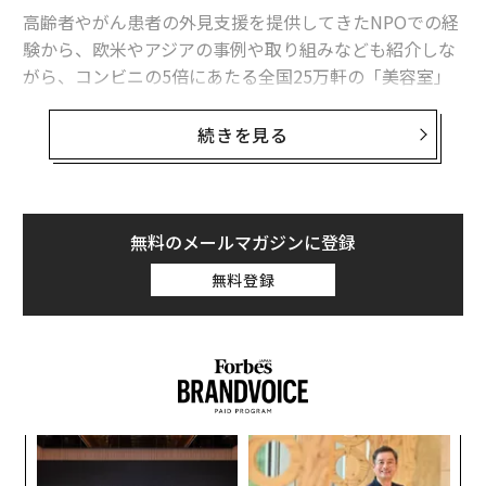
高齢者やがん患者の外見支援を提供してきたNPOでの経
験から、欧米やアジアの事例や取り組みなども紹介しな
がら、コンビニの5倍にあたる全国25万軒の「美容室」
という社会インフラの価値と、美容業界の未来について
も再考していきたい。
続きを見る
衝撃的だった「治療に伴う身体症状の苦痛調査」の結果
2018年に、1年間の新規がん罹患者数の予測が100万人
無料のメールマガジンに登録
を超えた（「平成22年国民生活基礎調査」に基づく推
無料登録
計）。
最近、「がん」は慢性疾患、ありふれた疾患と見なされ
るようになってきており、「がんと共に生きる」こと
は、糖尿病や高血圧の患者と同じくらい、ごく普通にな
ってきた。
創業
「
シン
左右
現在、仕事を持ちながら「がん」 で通院している者の数