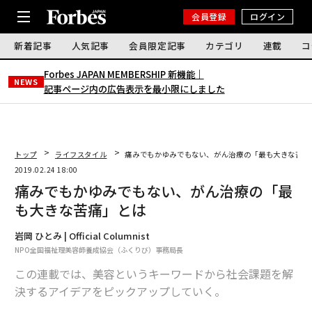
会員登録
ログイン
新着記事
人気記事
会員限定記事
カテゴリ
連載
コ
Forbes JAPAN MEMBERSHIP 新機能｜
NEWS
記事ページ内の広告表示を最小限にしました
トップ
ライフスタイル
痛みでもかゆみでもない、がん治療の「最も大きな苦痛
2019.02.24 18:00
痛みでもかゆみでもない、がん治療の「最
も大きな苦痛」とは
岩岡 ひとみ | Official Columnist
NPO全国福祉理美容師養成協会（ふくりび）事務局長
この連載では、美容というキーワードから社会課題を解
決するアイデアをピックアップしていく。