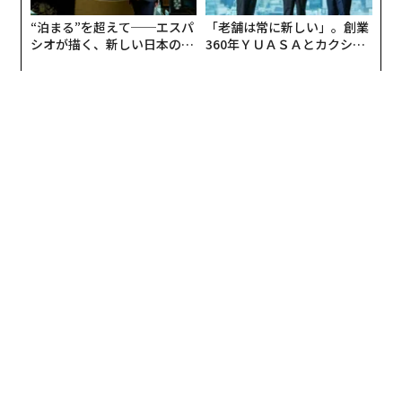
“泊まる”を超えて──エスパ
「老舗は常に新しい」。創業
シオが描く、新しい日本のラ
360年ＹＵＡＳＡとカクシン
グジュアリー（前編）
CEO田尻望が語る、AIを超え
る人の価値
関連記事
#ShowUs プロジェクトとは？
成功者にも多い「自殺」 5つの誤解と真実
このプロジェクトが始まったきっかけは、ダヴが一般女
うっかり喋りすぎてない？ 答えにくい質問をかわす3つの術
性向けに行なった2019年のある調査だった。「70%の女
身近な人にお金を貸してはいけない6つの理由
性がメディアや広告で自分のことが描かれていないと感
じている」。世界にはいろんな女性がいるにも関わら
精神が強い人に共通する、成功を収める習慣とは
ず、普段目にする画像の女性は偏っているのではない
か、現実と同じようにより多様な女性のあり方を示そう
と3者が立ち上がった。
advertisement
このプロジェクトでは、なるべくありのままの姿を捉え
るために、撮影された画像はデジタル処理による加工・