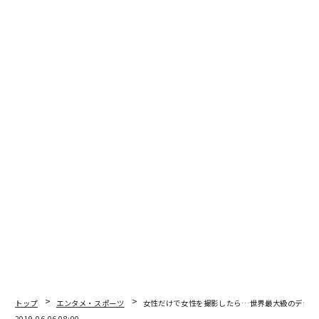
今まで医療者が注目していた、身体の痛みや発熱や吐き
気という症状よりも、外見に現れる症状のほうが大きな
苦痛を伴うことが、この調査で明らかになった。
吐き気を抑える薬の開発など医療の進化により、副作用
の身体的な苦痛は比較的軽減されてきた。また、入院期
間が短縮され、通院で化学療法を受ける患者も増えてい
る。一方、社会との関わりを持ち続ける上で、外見の悩
みが表面化してきたと考えられる。
見た目で悩むのは女性だけの問題と思う方もいるかもし
れないが、働き盛りの男性、特に、経営者や起業家とっ
ては深刻な問題だ。
脱毛によって「がん」だとわかってしまい、金融機関か
らの融資が止まって事業が立ちいかなくなった事例など
トップ
エンタメ・スポーツ
女性だけで女性を撮影したら…世界最大級のデジタ
2019.06.06 08:00