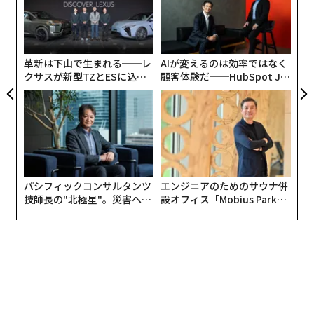
ムの
た
年後
挑
は、32.5 万人に上るという。また、1年間に新たに発生
ア
サイ
よっ
する18歳未満の子どものいるがん患者の数は56143人だ
PA
（「18歳未満の子どもをもつがん患者とその子どもたち
革新は下山で生まれる──レ
AIが変えるのは効率ではなく
について 年間発生数、平均年齢など全国推定値を初算
クサスが新型TZとESに込め
顧客体験だ──HubSpot Ja
出」国立研究開発法人国立がん研究センター）。
た「DISCOVER」の哲学
panが語る「Grow Better」
な組織のつくり方
多くの患者が子育てなどの社会的役割を担いながら、治
療を続けている。
がん患者にアンケートをとった「治療に伴う身体症状の
パシフィックコンサルタンツ
エンジニアのためのサウナ併
苦痛調査」の結果は、医療者にとっても衝撃的であっ
技師長の"北極星"。災害への
設オフィス「Mobius Park」
た。
無力感を乗り越え見つけた、
がオープン──タマディック
防災一筋20年の答え
が健康経営を徹底する理由
調査結果のTOP20の中には、男女問わず、髪・肌・爪な
ど、外見に現れる多くの症状が挙げられている。
特に、乳がんの患者にとっては、吐き気や嘔吐、痺れや
痛みよりも、脱毛や乳房切除の方が辛かったという。