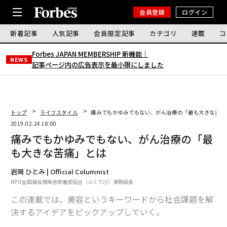
会員登録
ログイン
新着記事
人気記事
会員限定記事
カテゴリ
連載
コ
Forbes JAPAN MEMBERSHIP 新機能｜
NEWS
記事ページ内の広告表示を最小限にしました
トップ
ライフスタイル
痛みでもかゆみでもない、がん治療の「最も大きな苦痛
2019.02.24 18:00
痛みでもかゆみでもない、がん治療の「最
も大きな苦痛」とは
岩岡 ひとみ | Official Columnist
NPO全国福祉理美容師養成協会（ふくりび）事務局長
この連載では、美容というキーワードから社会課題を解
決するアイデアをピックアップしていく。