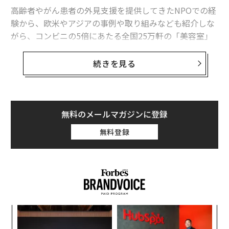
高齢者やがん患者の外見支援を提供してきたNPOでの経
験から、欧米やアジアの事例や取り組みなども紹介しな
がら、コンビニの5倍にあたる全国25万軒の「美容室」
という社会インフラの価値と、美容業界の未来について
も再考していきたい。
続きを見る
衝撃的だった「治療に伴う身体症状の苦痛調査」の結果
2018年に、1年間の新規がん罹患者数の予測が100万人
無料のメールマガジンに登録
を超えた（「平成22年国民生活基礎調査」に基づく推
無料登録
計）。
最近、「がん」は慢性疾患、ありふれた疾患と見なされ
るようになってきており、「がんと共に生きる」こと
は、糖尿病や高血圧の患者と同じくらい、ごく普通にな
ってきた。
ィン
な
ズが
術
現在、仕事を持ちながら「がん」 で通院している者の数