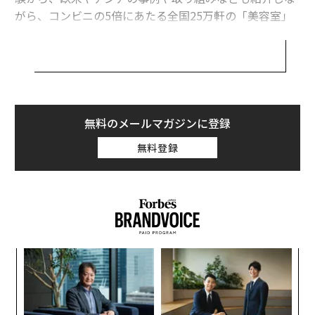
がら、コンビニの5倍にあたる全国25万軒の「美容室」
という社会インフラの価値と、美容業界の未来について
も再考していきたい。
衝撃的だった「治療に伴う身体症状の苦痛調査」の結果
2018年に、1年間の新規がん罹患者数の予測が100万人
無料のメールマガジンに登録
を超えた（「平成22年国民生活基礎調査」に基づく推
無料登録
計）。
最近、「がん」は慢性疾患、ありふれた疾患と見なされ
るようになってきており、「がんと共に生きる」こと
は、糖尿病や高血圧の患者と同じくらい、ごく普通にな
ってきた。
義す
“
むス
シ
現在、仕事を持ちながら「がん」 で通院している者の数
グ
ナ併
ア
は、32.5 万人に上るという。また、1年間に新たに発生
k」
の
する18歳未満の子どものいるがん患者の数は56143人だ