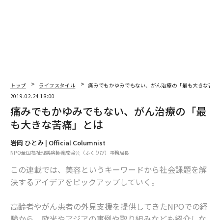
関連記事
成功者にも多い「自殺」 5つの誤解と真実
トップ
ライフスタイル
痛みでもかゆみでもない、がん治療の「最も大きな苦痛
2019.02.24 18:00
うっかり喋りすぎてない？ 答えにくい質問をかわす3つの術
痛みでもかゆみでもない、がん治療の「最
身近な人にお金を貸してはいけない6つの理由
も大きな苦痛」とは
精神が強い人に共通する、成功を収める習慣とは
岩岡 ひとみ | Official Columnist
NPO全国福祉理美容師養成協会（ふくりび）事務局長
この連載では、美容というキーワードから社会課題を解
決するアイデアをピックアップしていく。
advertisement
高齢者やがん患者の外見支援を提供してきたNPOでの経
験から、欧米やアジアの事例や取り組みなども紹介しな