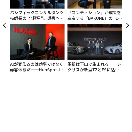
ック
た
（「18歳未満の子どもをもつがん患者とその子どもたち
由
パシフィックコンサルタンツ
「コンディション」が成果を
について 年間発生数、平均年齢など全国推定値を初算
技師長の"北極星"。災害への
左右する――「BAKUNE」のTEN
出」国立研究開発法人国立がん研究センター）。
無力感を乗り越え見つけた、
TIALが支える「挑戦者の明
防災一筋20年の答え
日」
多くの患者が子育てなどの社会的役割を担いながら、治
療を続けている。
がん患者にアンケートをとった「治療に伴う身体症状の
AIが変えるのは効率ではなく
革新は下山で生まれる──レ
苦痛調査」の結果は、医療者にとっても衝撃的であっ
顧客体験だ──HubSpot Ja
クサスが新型TZとESに込め
た。
panが語る「Grow Better」
た「DISCOVER」の哲学
な組織のつくり方
調査結果のTOP20の中には、男女問わず、髪・肌・爪な
ど、外見に現れる多くの症状が挙げられている。
特に、乳がんの患者にとっては、吐き気や嘔吐、痺れや
痛みよりも、脱毛や乳房切除の方が辛かったという。