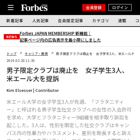
会員登録
ログイン
新着記事
人気記事
会員限定記事
カテゴリ
連載
コ
Forbes JAPAN MEMBERSHIP 新機能｜
NEWS
記事ページ内の広告表示を最小限にしました
トップ
キャリア・教育
男子限定クラブは廃止を 女子学生3人、米エール大を
2019.02.20 11:30
男子限定クラブは廃止を 女子学生3人、
米エール大を提訴
Kim Elsesser | Contributor
米エール大学の女子学生3人が先週、「フラタニティ
ー」と呼ばれる男子学生社交クラブへの女性の入会許可
を求め、大学とフラタニティー9組織を相手取り訴訟を
起こした。3人は、性別を限定した社交クラブはキャン
パス内の性暴力やハラスメント、差別を助長すると訴え