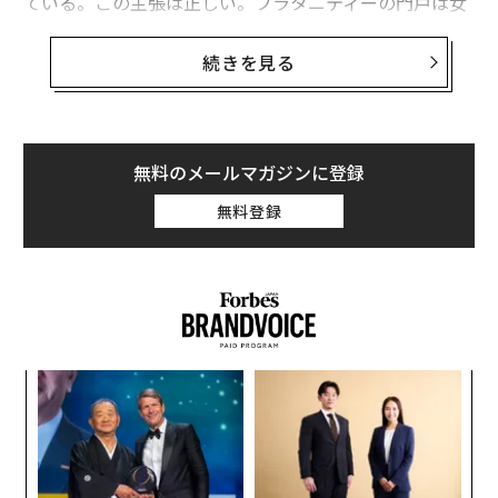
ている。この主張は正しい。フラタニティーの門戸は女
性にも開かれるべきだ。
続きを見る
訴訟では特に大学側に対し、フラタニティーが入会許可
の決定について性別を考慮することを禁止し、フラタニ
ティーの運営や卒業生ネットワークに女性を完全に受け
入れるよう要求。また、大学が学生組織による差別やハ
無料のメールマガジンに登録
ラスメントへの関与を禁止することも求めている。
無料登録
心理学分野の研究でも、原告の主張は裏付けられてい
る。例えば、フラタニティーで他の男性に囲まれた環境
にいる男性は、女性をただの性的対象として見る傾向に
あることを示す証拠がある。また、フラタニティーに所
属する男性は性的暴行に及ぶ確率が3倍高いという統計
挑
もある。訴訟を起こした女子学生3人はいずれも、最初
よっ
の学期に開かれたフラタニティーのパーティーで痴漢に
PA
〜
あったと主張している。
織
う