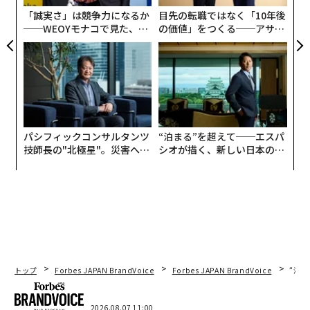
T
「誠実さ」は競争力になるか
目先の転職ではなく「10年後
──WEOYモナコで見た、く
の価値」をつくる──アサイ
ら寿司の経営哲学
ンの長期伴走型支援とは
パシフィックコンサルタンツ
“泊まる”を超えて──エスパ
技師長の"北極星"。災害への
シオが描く、新しい日本のラ
無力感を乗り越え見つけた、
グジュアリー（前編）
防災一筋20年の答え
トップ
Forbes JAPAN BrandVoice
Forbes JAPAN BrandVoice
“泊
2026.08.07 11:00