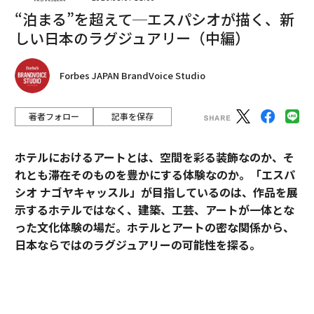
“泊まる”を超えて─エスパシオが描く、新
しい日本のラグジュアリー（中編）
Forbes JAPAN BrandVoice Studio
編集＝遠藤宗生
著者フォロー
記事を保存
ホテルにおけるアートとは、空間を彩る装飾なのか、そ
2026年9月号発売中
れとも滞在そのものを豊かにする体験なのか。「エスパ
シオ ナゴヤキャッスル」が目指しているのは、作品を展
最新号の購入はこちらから
示するホテルではなく、建築、工芸、アートが一体とな
った文化体験の場だ。ホテルとアートの密な関係から、
日本ならではのラグジュアリーの可能性を探る。
メンバーシップに登録する
「エスパシオ」にアートが必要な理由