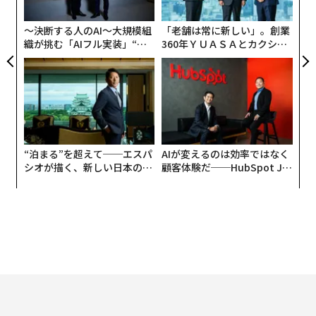
た「
〜決断する人のAI〜大規模組
「老舗は常に新しい」。創業
織が挑む「AIフル実装」“使
360年ＹＵＡＳＡとカクシン
う”企業から“動く”企業へ【N
CEO田尻望が語る、AIを超え
TTドコモビジネス×PwC】
る人の価値
“泊まる”を超えて──エスパ
AIが変えるのは効率ではなく
シオが描く、新しい日本のラ
顧客体験だ──HubSpot Ja
グジュアリー（前編）
panが語る「Grow Better」
な組織のつくり方