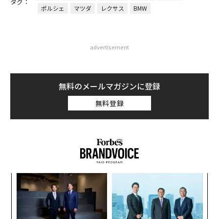
タグ：
ポルシェ
マツダ
レクサス
BMW
advertisement
無料のメールマガジンに登録
無料登録
挑
よっ
PA
革
ク