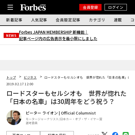
会員登録
ログイン
新着記事
人気記事
会員限定記事
カテゴリ
連載
コ
Forbes JAPAN MEMBERSHIP 新機能｜
NEWS
記事ページ内の広告表示を最小限にしました
トップ
ビジネス
ロードスターもセルシオも 世界が惚れた「日本の名車」は3
2019.02.17 12:00
ロードスターもセルシオも 世界が惚れた
「日本の名車」は30周年をどう祝う？
ピーター ライオン | Official Columnist
モータージャーナリスト/日本カー・オブ・ザ・イヤー賞
選考委員