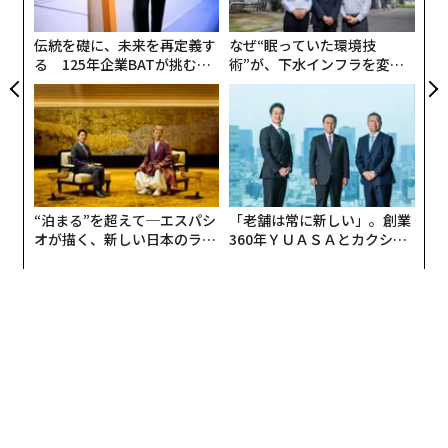
ら
伝統を礎に、未来を再定義す
なぜ“眠っていた環境技
る 125年企業BATが挑むス
術”が、下水インフラを変え
モークレスな未来
たのか──産総研×月島JFE
アクアソリューションの10年
“泊まる”を超えて─エスパシ
「老舗は常に新しい」。創業
オが描く、新しい日本のラグ
360年ＹＵＡＳＡとカクシン
ジュアリー（中編）
CEO田尻望が語る、AIを超え
る人の価値
編集＝遠藤宗生