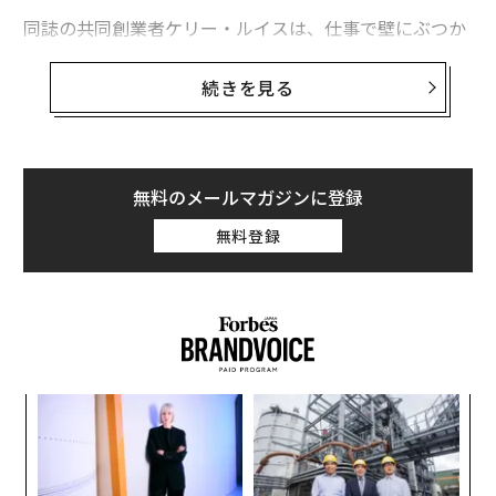
同誌の共同創業者ケリー・ルイスは、仕事で壁にぶつか
った時、旅の経験を思い出しそれを乗り越えている。
「つらい時には、『私はマチュピチュまで歩いたのだか
続きを見る
ら、大丈夫！』と考える」とルイス。以下に、旅行が自
分自身やキャリアに良い影響を与える6つの理由を紹介
する。
無料のメールマガジンに登録
1. 人生全般についてより明確な視点を得られる
無料登録
〜
織
う
「
T
─