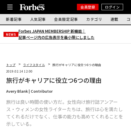
会員登録
ログイン
新着記事
人気記事
会員限定記事
カテゴリ
連載
コ
Forbes JAPAN MEMBERSHIP 新機能｜
NEWS
記事ページ内の広告表示を最小限にしました
トップ
ライフスタイル
旅行がキャリアに役立つ6つの理由
2019.02.14 12:00
旅行がキャリアに役立つ6つの理由
Avery Blank | Contributor
旅行は良い時間の使い方だ。女性向け旅行誌アンアー
ス・ウィメンの女性ライターたちは、旅行は心を満たし
てくれるだけでなく、仕事の能力も高めてくれることを
示している。