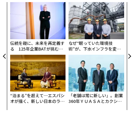
彼女は、挙式の2週間前に、ブエノスアイレスへと旅立
〜
った。
織
う
「
「ウエディング手配の雑音や仕事のプレッシャーから逃
T
─
れ、自分の欲しいものやニーズに耳を傾けることができ
ら
た」。バーガスは自分が結婚を望んでいないこと、広告
伝統を礎に、未来を再定義す
なぜ“眠っていた環境技
業界で働き続けたくないことに気づいた。「旅は、人生
る 125年企業BATが挑むス
術”が、下水インフラを変え
を考え直し、大きな変化を起こすための強さを得る時間
モークレスな未来
たのか──産総研×月島JFE
とスペースをくれた」
アクアソリューションの10年
旅をすると視野が広まり、人生の主導権を取り戻す勇気
が生まれる。「近場への日帰り旅行でも、世界の反対側
でへの旅でも、現状の外に踏み出すことで、自分の本拠
“泊まる”を超えて─エスパシ
「老舗は常に新しい」。創業
地での状況を新鮮な目で見ることができるようになる」
オが描く、新しい日本のラグ
360年ＹＵＡＳＡとカクシン
とバーガスは語った。
ジュアリー（中編）
CEO田尻望が語る、AIを超え
る人の価値
2. 人をうまく理解できるようになる