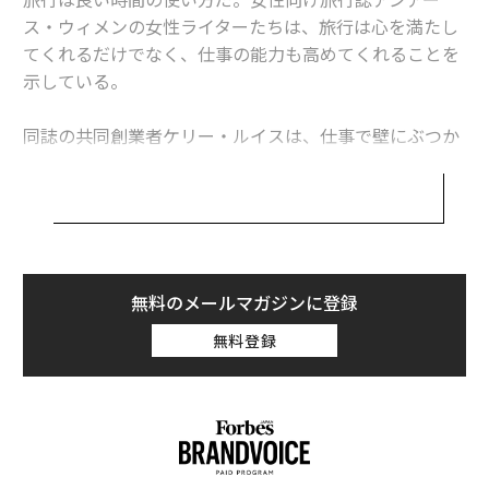
ス・ウィメンの女性ライターたちは、旅行は心を満たし
てくれるだけでなく、仕事の能力も高めてくれることを
示している。
同誌の共同創業者ケリー・ルイスは、仕事で壁にぶつか
った時、旅の経験を思い出しそれを乗り越えている。
「つらい時には、『私はマチュピチュまで歩いたのだか
ら、大丈夫！』と考える」とルイス。以下に、旅行が自
分自身やキャリアに良い影響を与える6つの理由を紹介
する。
無料のメールマガジンに登録
1. 人生全般についてより明確な視点を得られる
無料登録
アンアース・ウィメンの共同創業者ニッキー・バーガス
は、初めて一人旅をしたときのことを覚えている。当時
は結婚を控えていて、目指していた分野とは異なる広告
業界で働いていた。人生が思うように進んでいなかった