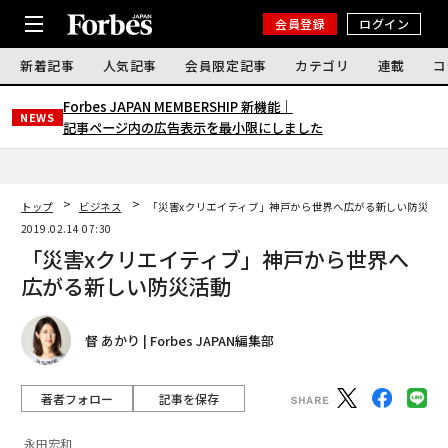
会員登録
ログイン
新着記事
人気記事
会員限定記事
カテゴリ
連載
コ
Forbes JAPAN MEMBERSHIP 新機能｜
NEWS
記事ページ内の広告表示を最小限にしました
トップ
ビジネス
「災害xクリエイティブ」神戸から世界へ広がる新しい防災活
2019.02.14 07:30
「災害xクリエイティブ」神戸から世界へ
広がる新しい防災活動
督 あかり | Forbes JAPAN編集部
著者フォロー
記事を保存
永田宏和