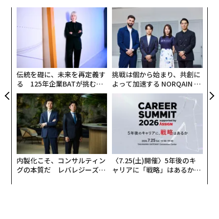
代の
“
「超
シ
×ウ
グ
「
3
C
る
伝統を礎に、未来を再定義す
挑戦は個から始まり、共創に
る 125年企業BATが挑むス
よって加速する NORQAIN JA
モークレスな未来
PAN 特別座談会
内製化こそ、コンサルティン
〈7.25(土)開催〉5年後のキ
グの本質だ レバレジーズが
ャリアに「戦略」はあるか。
実践する、次世代ファームの
トップエグゼクティブのキャ
全貌
リアに触れる1日│CAREER S
UMMIT 2026