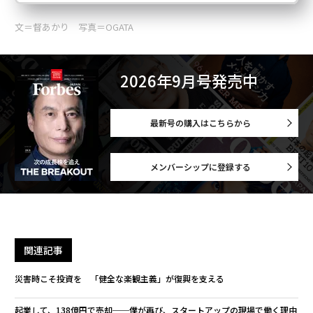
文＝督あかり 写真＝OGATA
2026年9月号発売中
最新号の購入はこちらから
メンバーシップに登録する
関連記事
災害時こそ投資を 「健全な楽観主義」が復興を支える
起業して、138億円で売却──僕が再び、スタートアップの現場で働く理由