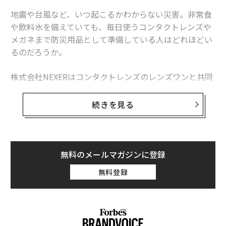
地震や台風など、いつ起こるかわからない災害。非常食
や飲料水を備えていても、毎日使うコンタクトレンズや
メガネまで防災用品として準備している人はどれほどい
るのだろうか。
株式会社NEXERはコンタクトレンズのレンズワンと共同
で、普段コンタクトレンズを使用している全国の男女10
0人を対象に「災害時のコンタクトレンズ」に関する調
続きを見る
査を実施した。
【調査概要】
調査期間：2026年6月4日～6月11日
無料のメールマガジンに登録
調査方法：インターネット調査
無料登録
調査対象：普段コンタクトレンズを使用している全国の
男女100人
備えを意識していない人は半数超