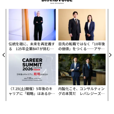
まず、災害への備えを普段から意識しているかを尋ねた
ところ、半数を超える人が「あまり意識していない」
ナ併
な
「まったく意識していない」と回答した。一方で「ある
k」
術
ック
た
程度意識している」「かなり意識している」と答えた人
“
由
ア
は約45%だった。
シ
グ
伝統を礎に、未来を再定義す
目先の転職ではなく「10年後
る 125年企業BATが挑むス
の価値」をつくる──アサイ
モークレスな未来
ンの長期伴走型支援とは
〈7.25(土)開催〉5年後のキ
内製化こそ、コンサルティン
ャリアに「戦略」はあるか。
グの本質だ レバレジーズが
トップエグゼクティブのキャ
実践する、次世代ファームの
リアに触れる1日│CAREER S
全貌
UMMIT 2026