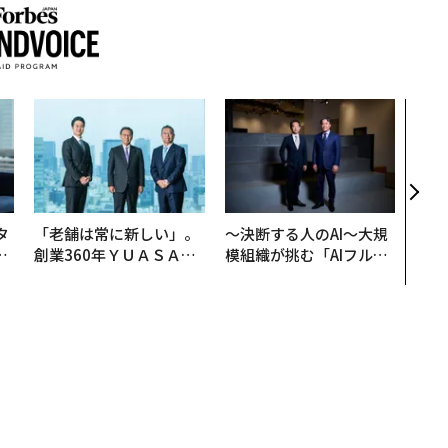
なぜ
術”
変え
月島
ショ
タ
「老舗は常に新しい」。
〜決断する人のAI〜大規
。
創業360年ＹＵＡＳＡと
模組織が挑む「AIフル実
越
カクシンCEO田尻望が語
装」“使う”企業から“動
0
る、AIを超える人の価値
く”企業へ【NTTドコモ
ビジネス×PwC】