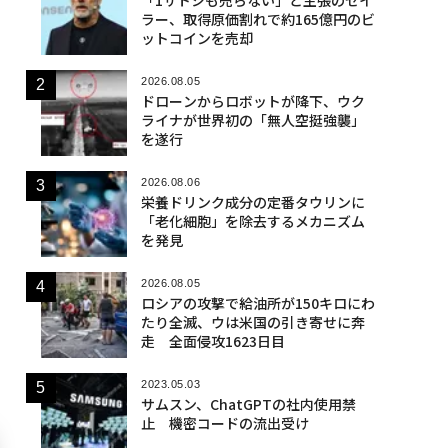
ラー、取得原価割れで約165億円のビ
ットコインを売却
2026.08.05
ドローンからロボットが降下、ウク
ライナが世界初の「無人空挺強襲」
を遂行
2026.08.06
栄養ドリンク成分の定番タウリンに
「老化細胞」を除去するメカニズム
を発見
2026.08.05
ロシアの攻撃で給油所が150キロにわ
たり全滅、ウは米国の引き寄せに奔
走 全面侵攻1623日目
2023.05.03
サムスン、ChatGPTの社内使用禁
止 機密コードの流出受け