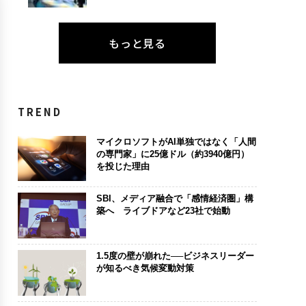
もっと見る
TREND
マイクロソフトがAI単独ではなく「人間
の専門家」に25億ドル（約3940億円）
を投じた理由
SBI、メディア融合で「感情経済圏」構
築へ ライブドアなど23社で始動
1.5度の壁が崩れた──ビジネスリーダー
が知るべき気候変動対策