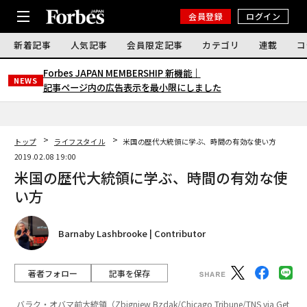
会員登録
ログイン
新着記事
人気記事
会員限定記事
カテゴリ
連載
コ
Forbes JAPAN MEMBERSHIP 新機能｜
NEWS
記事ページ内の広告表示を最小限にしました
トップ
ライフスタイル
米国の歴代大統領に学ぶ、時間の有効な使い方
2019.02.08 19:00
米国の歴代大統領に学ぶ、時間の有効な使
い方
Barnaby Lashbrooke | Contributor
著者フォロー
記事を保存
バラク・オバマ前大統領（Zbigniew Bzdak/Chicago Tribune/TNS via Get