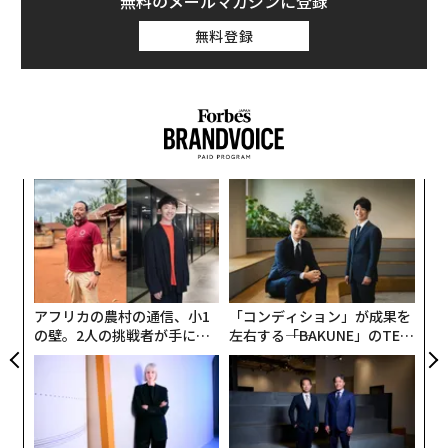
無料のメールマガジンに登録
無料登録
創業
A
シン
顧客
超え
pa
「
な
─
ら
アフリカの農村の通信、小1
「コンディション」が成果を
の壁。2人の挑戦者が手にし
左右する――「BAKUNE」のTEN
た「次なる武器」
TIALが支える「挑戦者の明
日」