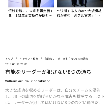
伝統を礎に、未来を再定義す
〜決断する人のAI〜大規模組
る 125年企業BATが挑むス
織が挑む「AIフル実装」“使
モークレスな未来
う”企業から“動く”企業へ【N
TTドコモビジネス×PwC】
トップ
キャリア・教育
有能なリーダーが犯さない8つの過ち
2018.03.29 20:00
有能なリーダーが犯さない8つの過ち
William Arruda | Contributor
大きな成功を収めるリーダーは、自分のチームを優先
し、部下の成功を妨げるいかなる障害も排除する。以下
は、リーダーが犯してはいけない8つのひどい過ちだ。