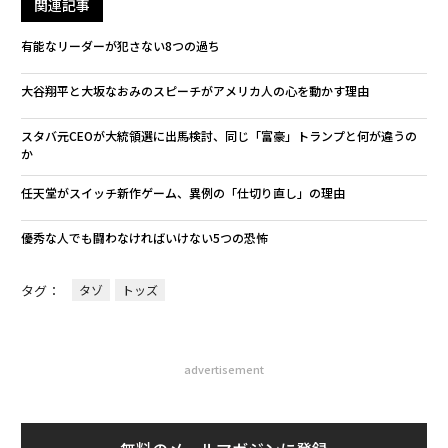
関連記事
有能なリーダーが犯さない8つの過ち
大谷翔平と大坂なおみのスピーチがアメリカ人の心を動かす理由
スタバ元CEOが大統領選に出馬検討、同じ「富豪」トランプと何が違うの
か
任天堂がスイッチ新作ゲーム、異例の「仕切り直し」の理由
優秀な人でも闘わなければいけない5つの恐怖
タグ：
タゾ
トッズ
advertisement