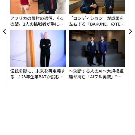
─
ら
アフリカの農村の通信、小1
「コンディション」が成果を
の壁。2人の挑戦者が手にし
左右する――「BAKUNE」のTEN
た「次なる武器」
TIALが支える「挑戦者の明
日」
伝統を礎に、未来を再定義す
〜決断する人のAI〜大規模組
る 125年企業BATが挑むス
織が挑む「AIフル実装」“使
モークレスな未来
う”企業から“動く”企業へ【N
TTドコモビジネス×PwC】
編集＝遠藤宗生