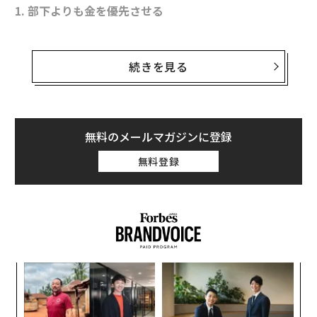
1. 部下よりも金を優先させる
決算の数字だけを気にしているリーダーは、部下に対し
て「君たちよりも金の方が大切だ」と言っているような
続きを見る
ものだ。研修やチームビルディングといった活動につい
ては、投資対効果を考慮した比較的控えめなアプローチ
を取るべきだ。年末年始のパーティーや社外活動に費用
を出し惜しみするようでは、部下との関係強化が図れな
無料のメールマガジンに登録
いだけでなく、社員同士の良好な関係も築けない。「安
無料登録
物買いの銭失い」では、決算に悪影響を及ぼす。
創業
A
シン
顧客
超え
pa
「
な