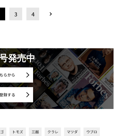
2
3
4
月号発売中
ちらから
登録する
レゴ
トモズ
三越
クラレ
マツダ
ウブロ