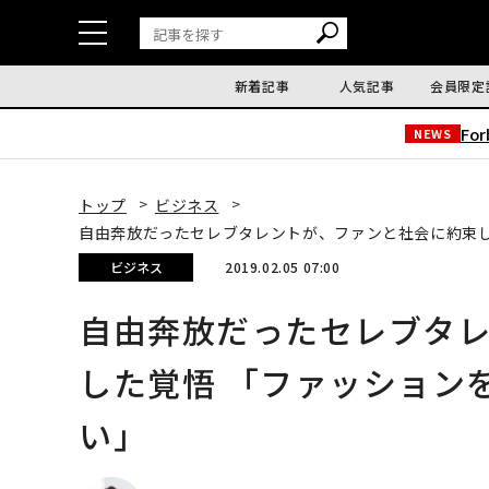
新着記事
人気記事
会員限定
Fo
NEWS
トップ
ビジネス
自由奔放だったセレブタレントが、ファンと社会に約束し
ビジネス
2019.02.05 07:00
自由奔放だったセレブタ
した覚悟 「ファッション
い」