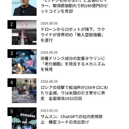
ラー、取得原価割れで約165億円のビ
ットコインを売却
2026.08.05
ドローンからロボットが降下、ウク
ライナが世界初の「無人空挺強襲」
を遂行
2026.08.06
栄養ドリンク成分の定番タウリンに
「老化細胞」を除去するメカニズム
を発見
2026.08.05
ロシアの攻撃で給油所が150キロにわ
たり全滅、ウは米国の引き寄せに奔
走 全面侵攻1623日目
2023.05.03
サムスン、ChatGPTの社内使用禁
止 機密コードの流出受け