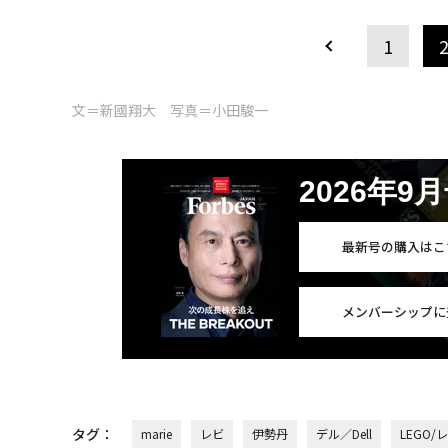
1
文＝新國翔大 写真＝小田駿一
2026年9
最新号の購入はこ
メンバーシップに
タグ：
marie
レビ
伊勢丹
デル／Dell
LEGO/