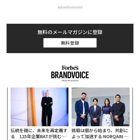
advertisement
無料のメールマガジンに登録
無料登録
るか
内
、く
グ
実
〈7
全
ャ
ト
リア
伝統を礎に、未来を再定義す
挑戦は個から始まり、共創に
UM
る 125年企業BATが挑むス
よって加速する NORQAIN JA