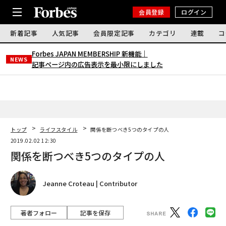
会員登録
ログイン
新着記事
人気記事
会員限定記事
カテゴリ
連載
コ
Forbes JAPAN MEMBERSHIP 新機能｜
NEWS
記事ページ内の広告表示を最小限にしました
トップ
ライフスタイル
関係を断つべき5つのタイプの人
2019.02.02 12:30
関係を断つべき5つのタイプの人
Jeanne Croteau | Contributor
著者フォロー
記事を保存