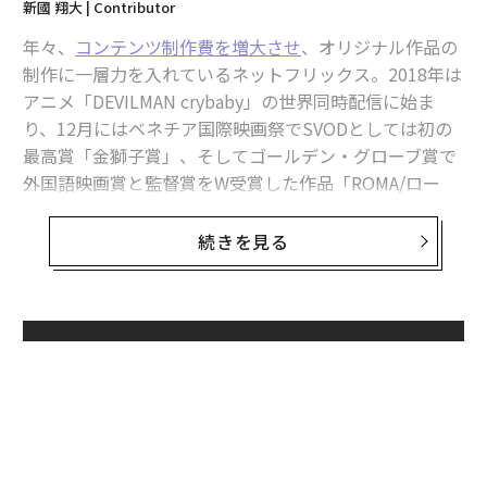
新國 翔大 | Contributor
年々、
コンテンツ制作費を増大させ
、オリジナル作品の
制作に一層力を入れているネットフリックス。2018年は
アニメ「DEVILMAN crybaby」の世界同時配信に始ま
り、12月にはベネチア国際映画祭でSVODとしては初の
最高賞「金獅子賞」、そしてゴールデン・グローブ賞で
外国語映画賞と監督賞をW受賞した作品「ROMA/ロー
マ」が配信されるなど、注目作が数多く配信された。
続きを見る
今年はディズニー、Appleがオンラインストリーミング
サービスを開始することが報じられており、市場はより
一層盛り上がることだろう。そんな2019年、ネットフリ
ックスは注目作品の配信を予定している。現時点で配信
無料のメールマガジンに登録
が発表されており、配信されたらイッキ見したい作品を
無料登録
海外発、日本発でそれぞれまとめた。
海外発のオリジナル作品