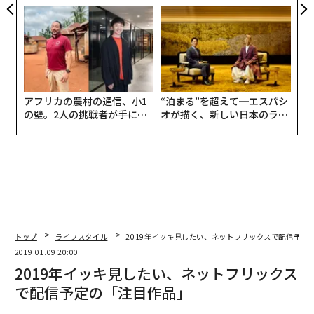
モークレスな未来
PAN 特別座談会
アフリカの農村の通信、小1
“泊まる”を超えて─エスパシ
の壁。2人の挑戦者が手にし
オが描く、新しい日本のラグ
た「次なる武器」
ジュアリー（中編）
トップ
ライフスタイル
2019年イッキ見したい、ネットフリックスで配信予定
2019.01.09 20:00
2019年イッキ見したい、ネットフリックス
で配信予定の「注目作品」