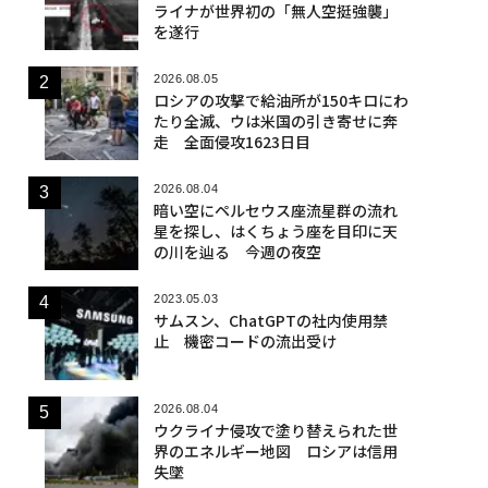
ライナが世界初の「無人空挺強襲」
を遂行
2026.08.05
ロシアの攻撃で給油所が150キロにわ
たり全滅、ウは米国の引き寄せに奔
走 全面侵攻1623日目
2026.08.04
暗い空にペルセウス座流星群の流れ
星を探し、はくちょう座を目印に天
の川を辿る 今週の夜空
2023.05.03
サムスン、ChatGPTの社内使用禁
止 機密コードの流出受け
2026.08.04
ウクライナ侵攻で塗り替えられた世
界のエネルギー地図 ロシアは信用
失墜