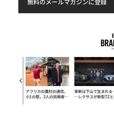
無料のメールマガジンに登録
アフリカの農村の通信、
革新は下山で生まれる
小1の壁。2人の挑戦者が
─レクサスが新型TZと
手にした「次なる武器」
Sに込めた「DISCOVE
R」の哲学