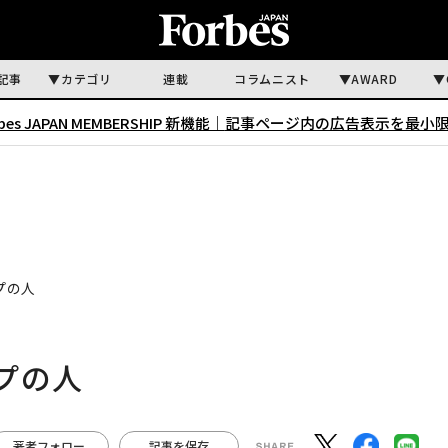
記事
カテゴリ
連載
コラムニスト
AWARD
rbes JAPAN MEMBERSHIP 新機能｜
記事ページ内の広告表示を最小
プの人
プの人
著者フォロー
記事を保存