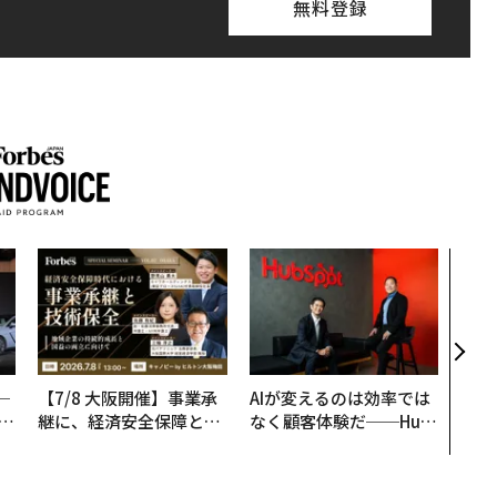
無料登録
なぜ
術”
変え
月島
ショ
─
【7/8 大阪開催】事業承
AIが変えるのは効率では
E
継に、経済安全保障とい
なく顧客体験だ──Hub
う視点が加わるとき──
Spot Japanが語る「Gr
経営者が問われる新たな
ow Better」な組織のつ
判断軸
くり方