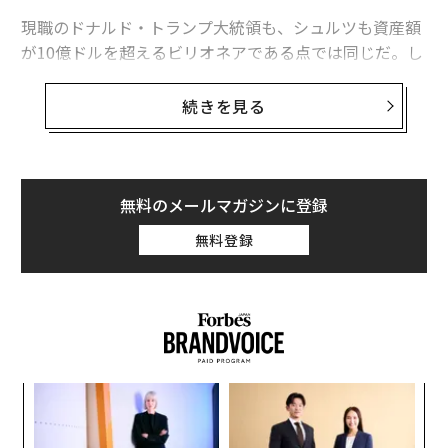
現職のドナルド・トランプ大統領も、シュルツも資産額
が10億ドルを超えるビリオネアである点では同じだ。し
かし、2018年6月にスターバックス会長の座を退いたシ
ュルツの生い立ちは、トランプのそれとは全く異なる。
続きを見る
シュルツはニューヨークのブルックリン生まれで、両親
はユダヤ系ドイツ人移民のアメリカ人で、退役軍人の子
として生まれた。彼は1982年に当時4店舗しかなかった
無料のメールマガジンに登録
スターバックスに就職した。その後、シュルツは87年に
無料登録
スターバックスを買収し、今では同社は世界で1万5000
店舗以上の規模に拡大。シュルツの資産額はフォーブス
の推定で34億ドル（約3700億円）とされている。
〜
金
個
「