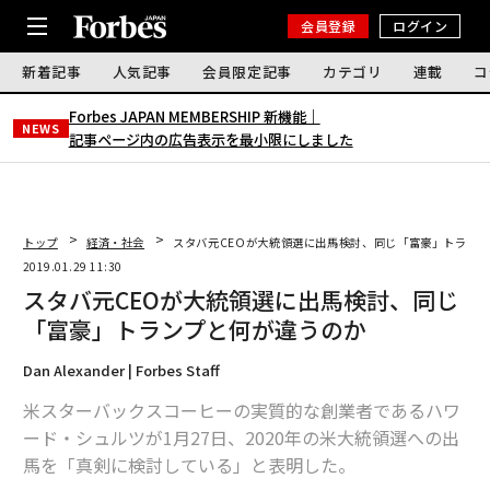
会員登録
ログイン
新着記事
人気記事
会員限定記事
カテゴリ
連載
コ
Forbes JAPAN MEMBERSHIP 新機能｜
NEWS
記事ページ内の広告表示を最小限にしました
トップ
経済・社会
スタバ元CEOが大統領選に出馬検討、同じ「富豪」トラン
2019.01.29 11:30
スタバ元CEOが大統領選に出馬検討、同じ
「富豪」トランプと何が違うのか
Dan Alexander | Forbes Staff
米スターバックスコーヒーの実質的な創業者であるハワ
ード・シュルツが1月27日、2020年の米大統領選への出
馬を「真剣に検討している」と表明した。