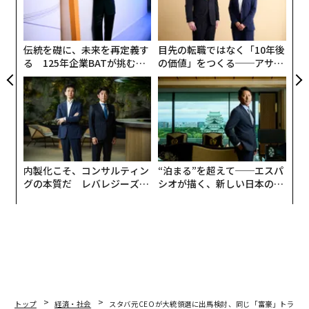
ェ
3
C
る
伝統を礎に、未来を再定義す
目先の転職ではなく「10年後
る 125年企業BATが挑むス
の価値」をつくる──アサイ
モークレスな未来
ンの長期伴走型支援とは
内製化こそ、コンサルティン
“泊まる”を超えて──エスパ
グの本質だ レバレジーズが
シオが描く、新しい日本のラ
実践する、次世代ファームの
グジュアリー（前編）
全貌
トップ
経済・社会
スタバ元CEOが大統領選に出馬検討、同じ「富豪」トラン