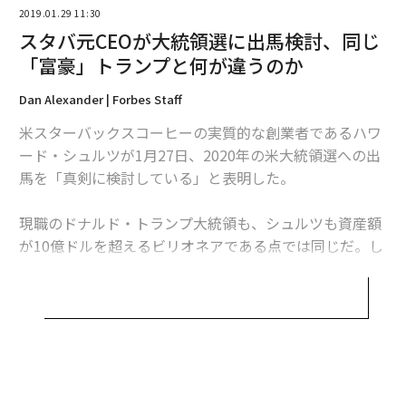
2019.01.29 11:30
スタバ元CEOが大統領選に出馬検討、同じ
編集＝上田裕資
「富豪」トランプと何が違うのか
Dan Alexander | Forbes Staff
2026年9月号発売中
米スターバックスコーヒーの実質的な創業者であるハワ
ード・シュルツが1月27日、2020年の米大統領選への出
馬を「真剣に検討している」と表明した。
最新号の購入はこちらから
現職のドナルド・トランプ大統領も、シュルツも資産額
メンバーシップに登録する
が10億ドルを超えるビリオネアである点では同じだ。し
かし、2018年6月にスターバックス会長の座を退いたシ
ュルツの生い立ちは、トランプのそれとは全く異なる。
シュルツはニューヨークのブルックリン生まれで、両親
関連記事
はユダヤ系ドイツ人移民のアメリカ人で、退役軍人の子
精神が強い人に共通する、成功を収める習慣とは
として生まれた。彼は1982年に当時4店舗しかなかった
スターバックスに就職した。その後、シュルツは87年に