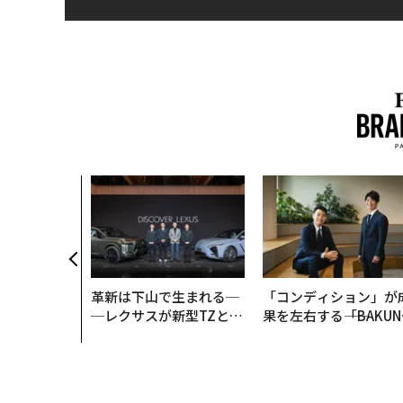
革新は下山で生まれる─
「コンディション」が
─レクサスが新型TZとE
果を左右する――「BAKUN
Sに込めた「DISCOVE
E」のTENTIALが支え
R」の哲学
「挑戦者の明日」