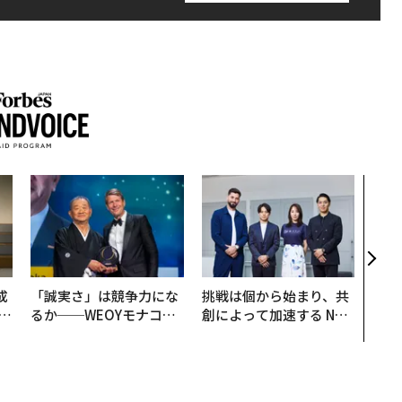
伝統
義す
が挑
来
成
「誠実さ」は競争力にな
挑戦は個から始まり、共
るか──WEOYモナコで
創によって加速する NOR
る
見た、くら寿司の経営哲
QAIN JAPAN 特別座談会
学