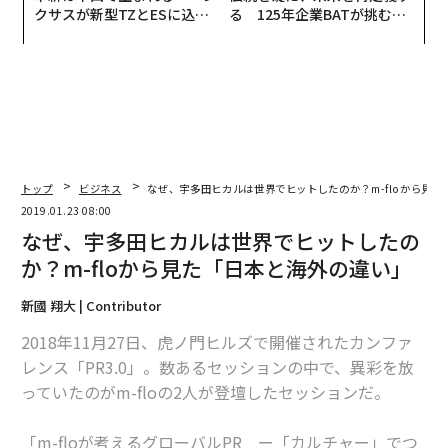
クサスが新型TZとESに込め
る 125年企業BATが挑むス
た「DISCOVER」の哲学
モークレスな未来
トップ
ビジネス
なぜ、宇多田ヒカルは世界でヒットしたのか？m-floから見
2019.01.23 08:00
なぜ、宇多田ヒカルは世界でヒットしたの
か？m-floから見た「日本と海外の違い」
新國 翔大 | Contributor
2018年11月27日、虎ノ門ヒルズで開催されたカンファ
レンス「PR3.0」。数あるセッションの中で、異彩を放
っていたのがm-floの2人が登壇したセッションだ。
「m-floが考えるグローバルPR ー「カルチャー」でつ