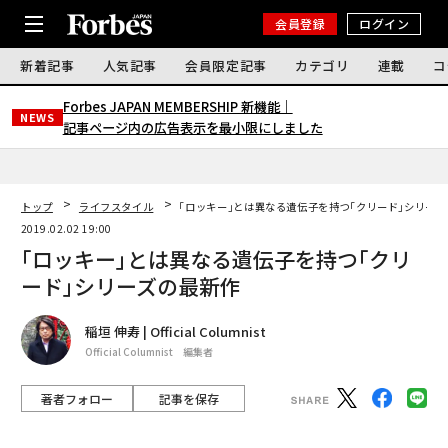
会員登録
ログイン
新着記事
人気記事
会員限定記事
カテゴリ
連載
コ
Forbes JAPAN MEMBERSHIP 新機能｜
NEWS
記事ページ内の広告表示を最小限にしました
トップ
ライフスタイル
｢ロッキー｣とは異なる遺伝子を持つ｢クリード｣シリー
2019.02.02 19:00
｢ロッキー｣とは異なる遺伝子を持つ｢クリ
ード｣シリーズの最新作
稲垣 伸寿 | Official Columnist
Official Columnist 編集者
著者フォロー
記事を保存