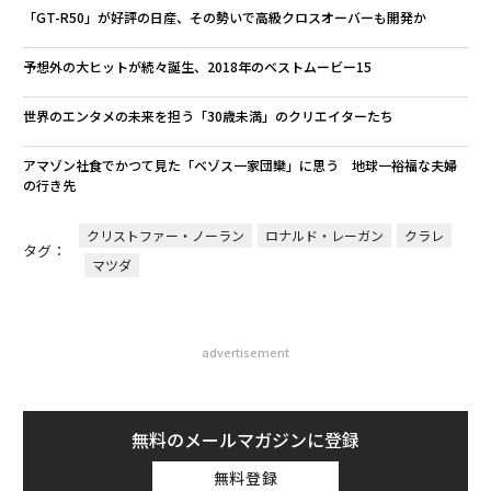
「GT-R50」が好評の日産、その勢いで高級クロスオーバーも開発か
予想外の大ヒットが続々誕生、2018年のベストムービー15
世界のエンタメの未来を担う「30歳未満」のクリエイターたち
アマゾン社食でかつて見た「ベゾス一家団欒」に思う 地球一裕福な夫婦
の行き先
クリストファー・ノーラン
ロナルド・レーガン
クラレ
タグ：
マツダ
advertisement
無料のメールマガジンに登録
無料登録