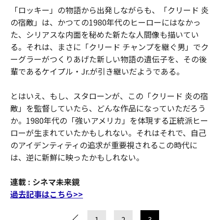
「ロッキー」の物語から出発しながらも、「クリード 炎
の宿敵」は、かつての1980年代のヒーローにはなかっ
た、シリアスな内面を秘めた新たな人間像も描いてい
る。それは、まさに「クリード チャンプを継ぐ男」でク
ーグラーがつくりあげた新しい物語の遺伝子を、その後
輩であるケイプル・Jr.が引き継いだようである。
とはいえ、もし、スタローンが、この「クリード 炎の宿
敵」を監督していたら、どんな作品になっていただろう
か。1980年代の「強いアメリカ」を体現する正統派ヒー
ローが生まれていたかもしれない。それはそれで、自己
のアイデンティティの追求が重要視されるこの時代に
は、逆に新鮮に映ったかもしれない。
連載 : シネマ未来鏡
過去記事はこちら>>
1
2
3