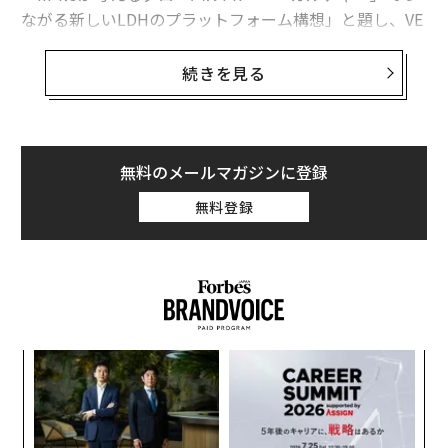
ながる新しいLDHのプラットフォーム構想」と題し、VE
RBALと☆Taku Takahashiの2人がグローバルPRについて
語った。
続きを見る
m-floの2人が考える「グローバルPR」とは何か──セッ
ションの内容を前後編にわけて書き起こし形式でお届け
する。
無料のメールマガジンに登録
無料登録
日本は想像の5000倍以上、世界から注目されている
本田
：ブルーカレント・ジャパンの本田です。たくさん
の方にお集まりいただき、ありがとうございます。朝か
ら参加されている方も多く、少しお疲れ気味かもしれま
せんが、このセッションも楽しんで聞いていただければ
年後
エ
サイ
設オ
と思います。
が
〜
が
織
このセッションのテーマは「グローバルPR」。日本から