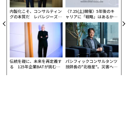
う
世界に向けて情報を発信する、あるいは海外のステーク
T
ホルダーと関係を構築することをテーマに話していきた
内製化こそ、コンサルティン
〈7.25(土)開催〉5年後のキ
グの本質だ レバレジーズが
ャリアに「戦略」はあるか。
いと思っています。
実践する、次世代ファームの
トップエグゼクティブのキャ
全貌
リアに触れる1日│CAREER S
では、さっそく今日一緒にセッションをやっていく、m-
UMMIT 2026
floの2人を呼びたいと思います。大きな拍手でお迎えく
ださい。m-floの2人、VERBALさんと☆Takuさんです。2
0周年おめでとうございます。
伝統を礎に、未来を再定義す
パシフィックコンサルタンツ
る 125年企業BATが挑むス
技師長の"北極星"。災害への
VERBAL
：ありがとうございます。
モークレスな未来
無力感を乗り越え見つけた、
防災一筋20年の答え
本田
：今日はグローバルPRについて話していきたいので
すが、そもそもm-floの2人がPR関係のカンファレンスに
登壇されたことはあるんですか？
VERBAL
：以前、カンヌまで行かせていただいて、カン
ヌ広告祭でご一緒させていただいたのが初の登壇だった
と思います。パリは別の機会で訪れたことはあったので