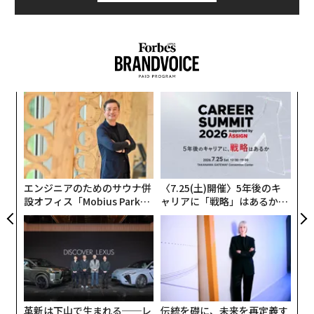
模組
A
“使
顧客
【N
pa
な
C】
な
術
た
ア
エンジニアのためのサウナ併
〈7.25(土)開催〉5年後のキ
設オフィス「Mobius Park」
ャリアに「戦略」はあるか。
がオープン──タマディック
トップエグゼクティブのキャ
が健康経営を徹底する理由
リアに触れる1日│CAREER S
UMMIT 2026
革新は下山で生まれる──レ
伝統を礎に、未来を再定義す