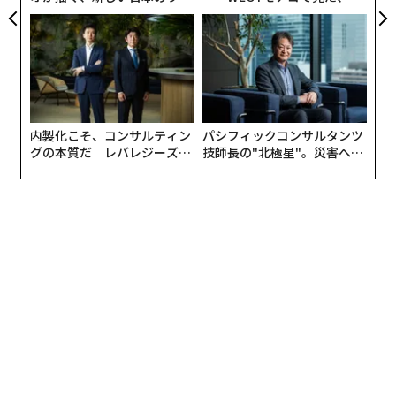
ジュアリー（中編）
ら寿司の経営哲学
内製化こそ、コンサルティン
パシフィックコンサルタンツ
グの本質だ レバレジーズが
技師長の"北極星"。災害への
実践する、次世代ファームの
無力感を乗り越え見つけた、
全貌
防災一筋20年の答え