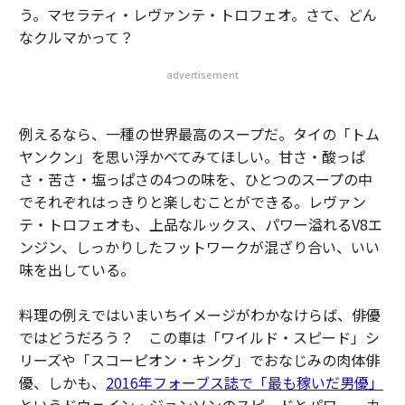
う。マセラティ・レヴァンテ・トロフェオ。さて、どん
なクルマかって？
advertisement
例えるなら、一種の世界最高のスープだ。タイの「トム
ヤンクン」を思い浮かべてみてほしい。甘さ・酸っぱ
さ・苦さ・塩っぱさの4つの味を、ひとつのスープの中
でそれぞれはっきりと楽しむことができる。レヴァン
テ・トロフェオも、上品なルックス、パワー溢れるV8エ
ンジン、しっかりしたフットワークが混ざり合い、いい
味を出している。
料理の例えではいまいちイメージがわかなけらば、俳優
ではどうだろう？ この車は「ワイルド・スピード」シ
リーズや「スコーピオン・キング」でおなじみの肉体俳
優、しかも、
2016年フォーブス誌で「最も稼いだ男優」
というドウェイン・ジョンソンのスピードとパワー、カ