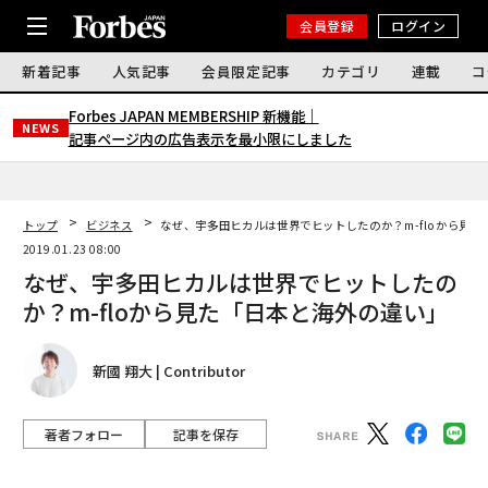
会員登録
ログイン
新着記事
人気記事
会員限定記事
カテゴリ
連載
コ
Forbes JAPAN MEMBERSHIP 新機能｜
NEWS
記事ページ内の広告表示を最小限にしました
トップ
ビジネス
なぜ、宇多田ヒカルは世界でヒットしたのか？m-floから見
2019.01.23 08:00
なぜ、宇多田ヒカルは世界でヒットしたの
か？m-floから見た「日本と海外の違い」
新國 翔大 | Contributor
著者フォロー
記事を保存