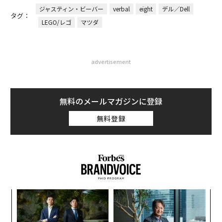
ジャスティン・ビーバー
verbal
eight
デル／Dell
タグ：
LEGO/レゴ
マツダ
advertisement
無料のメールマガジンに登録
無料登録
〈7
変え
ャ
FE
ト
「