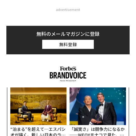
advertisement
無料のメールマガジンに登録
無料登録
義す
“
むス
シ
グ
〜
金
個
ェ
“泊まる”を超えて─エスパシ
「誠実さ」は競争力になるか
オが描く、新しい日本のラグ
──WEOYモナコで見た、く