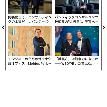
0年
リア
3
UM
C
る
内製化こそ、コンサルティン
パシフィックコンサルタンツ
グの本質だ レバレジーズが
技師長の"北極星"。災害への
実践する、次世代ファームの
無力感を乗り越え見つけた、
全貌
防災一筋20年の答え
エンジニアのためのサウナ併
「誠実さ」は競争力になるか
設オフィス「Mobius Park」
──WEOYモナコで見た、く
がオープン──タマディック
ら寿司の経営哲学
が健康経営を徹底する理由