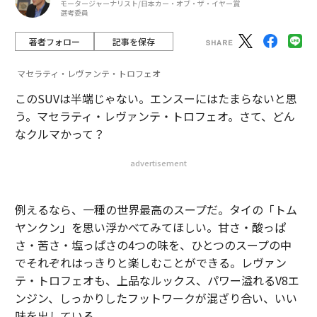
モータージャーナリスト/日本カー・オブ・ザ・イヤー賞
選考委員
著者フォロー
記事を保存
マセラティ・レヴァンテ・トロフェオ
このSUVは半端じゃない。エンスーにはたまらないと思
う。マセラティ・レヴァンテ・トロフェオ。さて、どん
なクルマかって？
advertisement
例えるなら、一種の世界最高のスープだ。タイの「トム
ヤンクン」を思い浮かべてみてほしい。甘さ・酸っぱ
さ・苦さ・塩っぱさの4つの味を、ひとつのスープの中
でそれぞれはっきりと楽しむことができる。レヴァン
テ・トロフェオも、上品なルックス、パワー溢れるV8エ
ンジン、しっかりしたフットワークが混ざり合い、いい
味を出している。