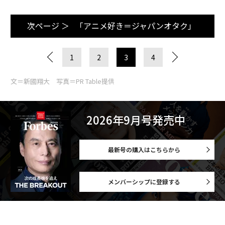
次ページ ＞
「アニメ好き＝ジャパンオタク」
1
2
3
4
文＝新國翔大 写真＝PR Table提供
2026年9月号発売中
最新号の購入はこちらから
メンバーシップに登録する