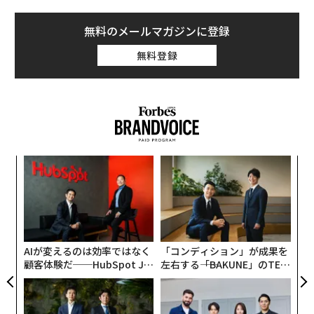
無料のメールマガジンに登録
無料登録
伝
る
モ
“
シ
グ
AIが変えるのは効率ではなく
「コンディション」が成果を
顧客体験だ──HubSpot Ja
左右する――「BAKUNE」のTEN
panが語る「Grow Better」
TIALが支える「挑戦者の明
な組織のつくり方
日」