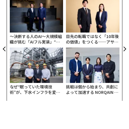
パ
技
無
A
防
顧客
pa
な
〜決断する人のAI〜大規模組
目先の転職ではなく「10年後
織が挑む「AIフル実装」“使
の価値」をつくる──アサイ
う”企業から“動く”企業へ【N
ンの長期伴走型支援とは
TTドコモビジネス×PwC】
なぜ“眠っていた環境技
挑戦は個から始まり、共創に
術”が、下水インフラを変え
よって加速する NORQAIN JA
たのか──産総研×月島JFE
PAN 特別座談会
アクアソリューションの10年