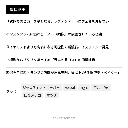
関連記事
「究極の美と力」を望むなら、レヴァンテ・トロフェオを外せない
インスタグラムに溢れる「ヌード画像」が放置されている理由
ダイヤモンドよりも高価になる可能性の新鉱石、イスラエルで発見
北極海からブクブク噴出する「温室効果ガス」の衝撃映像
再選を目論むトランプの強敵が出馬表明、彼以上の｢攻撃型ディベイター｣
ジャスティン・ビーバー
verbal
eight
デル／Dell
タグ：
LEGO/レゴ
マツダ
advertisement