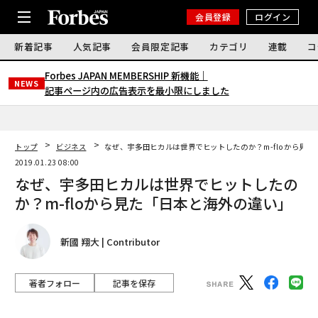
会員登録
ログイン
新着記事
人気記事
会員限定記事
カテゴリ
連載
コ
Forbes JAPAN MEMBERSHIP 新機能｜
NEWS
記事ページ内の広告表示を最小限にしました
トップ
ビジネス
なぜ、宇多田ヒカルは世界でヒットしたのか？m-floから見
2019.01.23 08:00
なぜ、宇多田ヒカルは世界でヒットしたの
か？m-floから見た「日本と海外の違い」
新國 翔大 | Contributor
著者フォロー
記事を保存