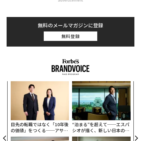
advertisement
無料のメールマガジンに登録
無料登録
創業
「
シン
─
超え
ら
パ
技
無
防
目先の転職ではなく「10年後
“泊まる”を超えて──エスパ
の価値」をつくる──アサイ
シオが描く、新しい日本のラ
ンの長期伴走型支援とは
グジュアリー（前編）