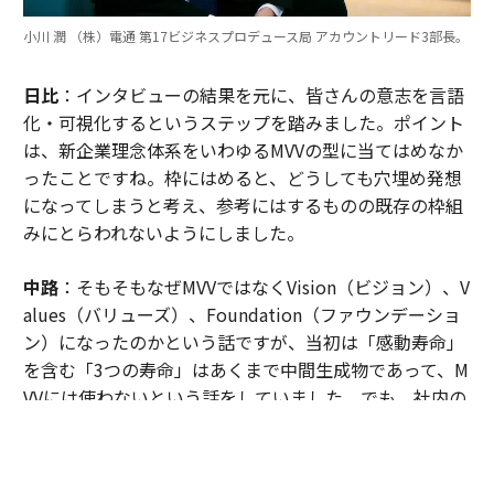
小川 潤 （株）電通 第17ビジネスプロデュース局 アカウントリード3部長。
日比
：インタビューの結果を元に、皆さんの意志を言語
化・可視化するというステップを踏みました。ポイント
は、新企業理念体系をいわゆるMVVの型に当てはめなか
ったことですね。枠にはめると、どうしても穴埋め発想
になってしまうと考え、参考にはするものの既存の枠組
みにとらわれないようにしました。
中路
：そもそもなぜMVVではなくVision（ビジョン）、V
alues（バリューズ）、Foundation（ファウンデーショ
ン）になったのかという話ですが、当初は「感動寿命」
を含む「3つの寿命」はあくまで中間生成物であって、M
VVには使わないという話をしていました。でも、社内の
さまざまな関係者の皆さんと会話すると、やっぱり「3
つの寿命」という概念が強く印象に残っていました。