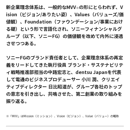
新企業理念体系は、一般的なMVV
の形にとらわれず、V
※
ision（ビジョン/ありたい姿）、Values（バリューズ/価
値観）、Foundation（ファウンデーション/事業におけ
る礎）という形で言語化され、ソニーフィナンシャルグ
ループ（以下、ソニーFG）の価値観を改めて内外に浸透
させつつある。
ソニーFGのブランド責任者として、企業理念体系の再定
義をリードしてきた執行役員 ブランド・サステナビリテ
ィ戦略推進部担当の中路宏志と、dentsu Japanを代表
して電通のビジネスプロデューサー 小川 潤、クリエイ
ティブディレクター 日比昭道が、グループ各社のトップ
の意志を引き出し、共鳴させた、第二創業の取り組みを
振り返る。
※「MVV」はMission（ミッション）、Vision（ビジョン）、Value（バリュー）の略称