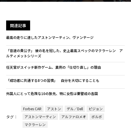
関連記事
最高の走りに達したアストンマーティン、ヴァンテージ
「音速の貴公子」 彼の名を冠した、史上最高スペックのマクラーレン ア
ルティメットシリーズ
任天堂がスイッチ新作ゲーム、異例の「仕切り直し」の理由
「成功者に共通する8つの習慣」 自分を大切にすることも
外国人にとって危険な10の旅先、特に女性は要警戒の各国
Forbes CAR
アストン
デル／Dell
ピジョン
タグ：
アストンマーティン
アルファロメオ
ボルボ
マクラーレン