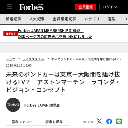
会員登録
ログイン
新着記事
人気記事
会員限定記事
カテゴリ
連載
コ
Forbes JAPAN MEMBERSHIP 新機能｜
NEWS
記事ページ内の広告表示を最小限にしました
トップ
ライフスタイル
未来のボンドカーは東京ー大阪間を駆け抜けるEV？ 
2019.02.17 16:00
未来のボンドカーは東京ー大阪間を駆け抜
けるEV？ アストンマーチン ラゴンダ・
ビジョン・コンセプト
Forbes JAPAN 編集部
著者フォロー
記事を保存