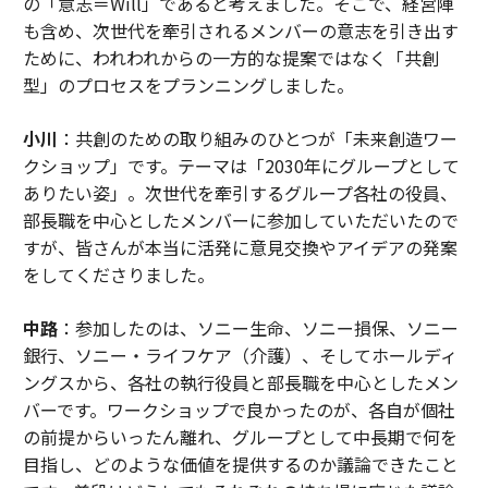
の「意志＝Will」であると考えました。そこで、経営陣
も含め、次世代を牽引されるメンバーの意志を引き出す
ために、われわれからの一方的な提案ではなく「共創
型」のプロセスをプランニングしました。
小川
：共創のための取り組みのひとつが「未来創造ワー
クショップ」です。テーマは「2030年にグループとして
ありたい姿」。次世代を牽引するグループ各社の役員、
部長職を中心としたメンバーに参加していただいたので
すが、皆さんが本当に活発に意見交換やアイデアの発案
をしてくださりました。
中路
：参加したのは、ソニー生命、ソニー損保、ソニー
銀行、ソニー・ライフケア（介護）、そしてホールディ
ングスから、各社の執行役員と部長職を中心としたメン
バーです。ワークショップで良かったのが、各自が個社
の前提からいったん離れ、グループとして中長期で何を
目指し、どのような価値を提供するのか議論できたこと