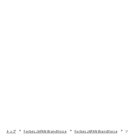
トップ
Forbes JAPAN BrandVoice
Forbes JAPAN BrandVoice
ソニ