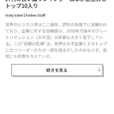
トップ10入り
最新号の購入はこちらから
Vicky Valet | Forbes Staff
世界のビジネス界はここ数年、評判の急降下に見舞われ
メンバーシップに登録する
ており、企業に対する信頼感は、2000年代後半のグレー
トリセッション（大不況）以来最も大きく低下してい
る。この"信頼の危機"は、世界の大手企業とそのトップ
に立つリーダーたちの一部を揺るがしたのみならず、各
国にも影響を与えている。
関連記事
評判の良い国ランキング 日本が急上昇しトップ10入り
「企業や国家に対し、世界中で見られる課題を解決して
続きを見る
ほしいという人々の期待は、ますます高まっており、そ
パソコンのマイクから画面を盗み見る、驚異のハッキング手法
の期待は裏切られている」。米コンサルティング会社レ
ピュテーション・インスティテュート（RI）のエグゼク
外国人にとって危険な10の旅先、特に女性は要警戒の各国
ティブ・パートナー、ニコラス・ジョージズ・トラッド
無料のメールマガジンに登録
は言う。
インスタグラムに溢れる「ヌード画像」が放置されている理由
無料登録
国や企業の評判に関する調査やマネジメントのサービス
クレジットカードはダサい？ Z世代の新たな「お金観」