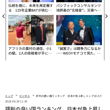
日
伝統を礎に、未来を再定義す
パシフィックコンサルタンツ
る 125年企業BATが挑むス
技師長の"北極星"。災害への
モークレスな未来
無力感を乗り越え見つけた、
防災一筋20年の答え
アフリカの農村の通信、小1
「誠実さ」は競争力になるか
の壁。2人の挑戦者が手にし
──WEOYモナコで見た、く
た「次なる武器」
ら寿司の経営哲学
翻訳・編集＝出田静
トップ
ビジネス
評判の良い国ランキング 日本が急上昇しトップ10入り
2018.06.29 11:30
2026年9月号発売中
評判の良い国ランキング 日本が急上昇し