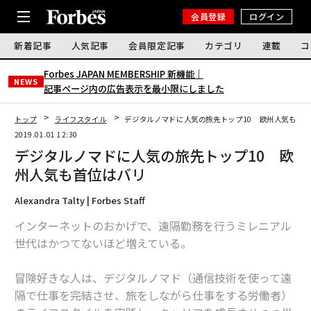
会員登録
ログイン
新着記事
人気記事
会員限定記事
カテゴリ
連載
コ
Forbes JAPAN MEMBERSHIP 新機能｜
NEWS
記事ページ内の広告表示を最小限にしました
トップ
ライフスタイル
デジタルノマドに人気の旅先トップ10 欧州人気も首
2019.01.01 12:30
デジタルノマドに人気の旅先トップ10 欧
州人気も首位はバリ
Alexandra Talty | Forbes Staff
インターネットのおかげで、遠隔勤務を行うミレニアル
世代はかつてないほど増えている。
冒険好きな人は、デジタルノマド（通信技術を使って遠
隔で仕事を完結させ、旅をしながら仕事をする労働者）