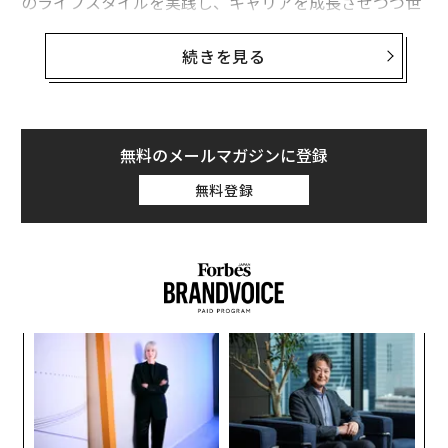
のライフスタイルを実践し、キャリアを成長させつつ世
界中を飛び回っている。
続きを見る
インドネシアのバリ島で3カ月、タイのチェンマイで2カ
月、ドイツのベルリンで6カ月過ごす生活を考えてみよ
う。ミレニアル世代のデジタルノマドにとって、その可
能性には終わりがない。
無料のメールマガジンに登録
無料登録
“
シ
グ
「
左右
T