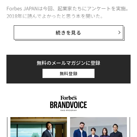
Forbes JAPANは今回、起業家たちにアンケートを実施。
2018年に読んでよかったと思う本を聞いた。
世の中に新しい価値を生み出してきた起業家たちがオス
続きを見る
スメする一冊とは？（※回答の中には動画コンテンツが
含まれているものもあります）。
無料のメールマガジンに登録
hey 佐藤祐介
無料登録
・サルたちの狂宴（早川書房）
これは上下巻あるのですが、特に下巻がおもしろいで
す。ウォール街からシリコンバレーへ移り、フェイスブ
ックの IPO前後の喧騒をインサイダーとして目の当たり
にした著者の生々しいレポート。
目
の
ン
個人的にモバイルインターネットの重要な転換点は、フ
〜