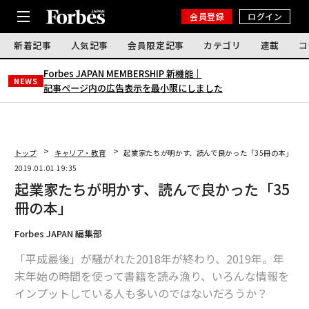
会員登録
ログイン
新着記事
人気記事
会員限定記事
カテゴリ
連載
コ
Forbes JAPAN MEMBERSHIP 新機能｜
NEWS
記事ページ内の広告表示を最小限にしました
トップ
キャリア・教育
起業家たちが明かす、読んで良かった「35冊の本」
2019.01.01 19:35
起業家たちが明かす、読んで良かった「35
冊の本」
Forbes JAPAN 編集部
「平成最後」が騒がれた2018年が終わり、2019年。年
末年始の時間を使って書籍を読み漁り、いろんな情報を
インプットしている人も多いのではないだろうか？