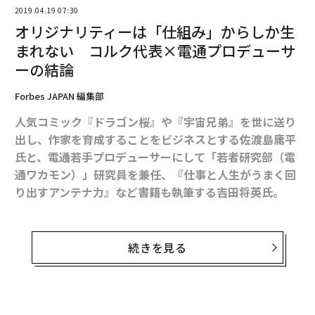
2019.04.19 07:30
がわかる良いケーススタディーでした。
オリジナリティーは「仕組み」からしか生
まれない コルク代表×電通プロデューサ
CAMPFIRE家入一真
ーの結論
・反知性主義―アメリカが生んだ「熱病」の正体―（新
Forbes JAPAN 編集部
潮選書）
人気コミック『ドラゴン桜』や『宇宙兄弟』を世に送り
出し、作家を育成することをビジネスとする佐渡島庸平
トランプ政権が生まれた背景、そこに熱狂がなぜ生まれ
氏と、電通若手プロデューサーにして「若者研究部（電
るのかなどを理解できます。また、本書では触れられて
通ワカモン）」研究員を兼任、『仕事と人生がうまく回
ませんが、アメリカだけでなく全世界的に起きている右
り出すアンテナ力』など書籍も執筆する吉田将英氏。
傾化・保守化などについて考察を深められました。
アイディアを量産する両者に「オリジナリティーを生み
GAFAの登場で国家の形が曖昧になっていく中、これから
出す仕組み」について語ってもらった。
政府がどういう方向性で動くのか、国民がどういう感情
続きを見る
で動くのか。
吉田
：佐渡島さんは、編集者として、作家エージェント
ビジネスをやる私たちにとっても決して無関係では無い
の経営者として、「人にオリジナリティーを出させる」