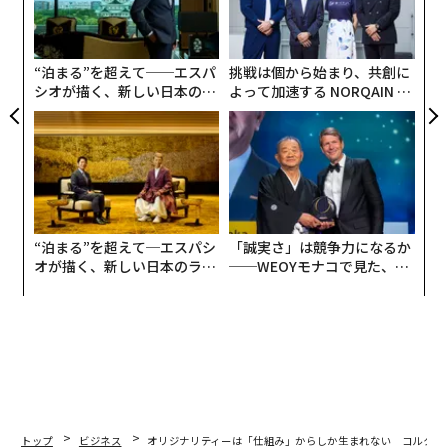
織
ェイスブックが2013年に生み出した大きな2つの発明に
う
よってもたらされたと考えています。
T
“泊まる”を超えて──エスパ
挑戦は個から始まり、共創に
シオが描く、新しい日本のラ
よって加速する NORQAIN JA
すなわち、「モバイルタイムラインとアルゴリズムによ
グジュアリー（前編）
PAN 特別座談会
ってとてつもないユーザー数 x 滞在時間を生み出したこ
と」「またその滞在時間をインフィード広告によって超
効率的なドル紙幣印刷マシンに変えたこと」です。
本書では、これらの重要な発明が CEO のマーク・ザッ
カーバーグ氏や広告ビジネス担当のシェリル・サンドバ
“泊まる”を超えて─エスパシ
「誠実さ」は競争力になるか
オが描く、新しい日本のラグ
──WEOYモナコで見た、く
ーグ氏によって指揮されたものでなく、彼ら自身はまっ
ジュアリー（中編）
ら寿司の経営哲学
たく的はずれな議論をしていたことが明らかにされま
す。
変化の激しいテクノロジーセクターにおいて、スター経
営者の先見の明ではなく、状況に応じて即座に変化でき
ること、変化途中の不確実性の減衰初期タイミングでフ
トップ
ビジネス
オリジナリティーは「仕組み」からしか生まれない コルク代
ルスイングできる胆力、組織習慣こそが重要であること