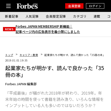
会員登録
ログイン
新着記事
人気記事
会員限定記事
カテゴリ
連載
コ
Forbes JAPAN MEMBERSHIP 新機能｜
NEWS
記事ページ内の広告表示を最小限にしました
トップ
キャリア・教育
起業家たちが明かす、読んで良かった「35冊の本」
2019.01.01 19:35
起業家たちが明かす、読んで良かった「35
冊の本」
Forbes JAPAN 編集部
「平成最後」が騒がれた2018年が終わり、2019年。年
末年始の時間を使って書籍を読み漁り、いろんな情報を
インプットしている人も多いのではないだろうか？