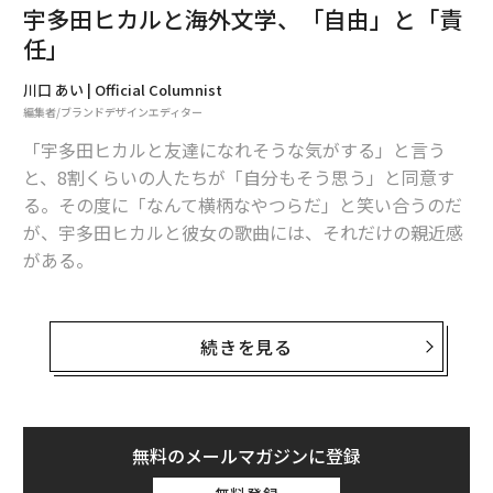
はずです。
宇多田ヒカルと海外文学、「自由」と「責
任」
BANK光本勇介
川口 あい | Official Columnist
・こちら葛飾区亀有公園前派出所（集英社）
編集者/ブランドデザインエディター
「宇多田ヒカルと友達になれそうな気がする」と言う
この前、久しぶりに読む機会があり、改めて主人公の両
と、8割くらいの人たちが「自分もそう思う」と同意す
津勘吉のベンチャー／ビジネススピリットに感銘と刺激
る。その度に「なんて横柄なやつらだ」と笑い合うのだ
を受けました。
が、宇多田ヒカルと彼女の歌曲には、それだけの親近感
がある。
メタップス佐藤航陽
同じふるさとを持つ者だけがわかるような郷愁感とか、
・知ってるつもりー無知の科学ー（早川書房）
孤独な寂しがり屋みたいな矛盾とか。そこには小さい頃
続きを見る
に読んだ物語のような世界観があり、それは、宇多田ヒ
人間がすぐに知ってるつもりになってしまうのは、知識
カルが愛読家であることにも起因する。
はコミュニティで共有されるため全てを個体が知る必要
性がないから、という結論が納得でした。
宇多田ヒカルが本好きなのはとても有名な話で、曲づく
無料のメールマガジンに登録
りにも文学の影響を受けているというのは本人も公言し