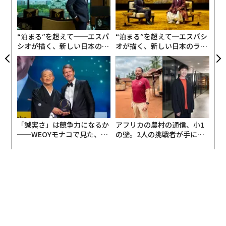
全
織
ェイスブックが2013年に生み出した大きな2つの発明に
う
よってもたらされたと考えています。
T
“泊まる”を超えて──エスパ
“泊まる”を超えて─エスパシ
シオが描く、新しい日本のラ
オが描く、新しい日本のラグ
すなわち、「モバイルタイムラインとアルゴリズムによ
グジュアリー（前編）
ジュアリー（中編）
ってとてつもないユーザー数 x 滞在時間を生み出したこ
と」「またその滞在時間をインフィード広告によって超
効率的なドル紙幣印刷マシンに変えたこと」です。
本書では、これらの重要な発明が CEO のマーク・ザッ
カーバーグ氏や広告ビジネス担当のシェリル・サンドバ
「誠実さ」は競争力になるか
アフリカの農村の通信、小1
──WEOYモナコで見た、く
の壁。2人の挑戦者が手にし
ーグ氏によって指揮されたものでなく、彼ら自身はまっ
ら寿司の経営哲学
た「次なる武器」
たく的はずれな議論をしていたことが明らかにされま
す。
変化の激しいテクノロジーセクターにおいて、スター経
営者の先見の明ではなく、状況に応じて即座に変化でき
ること、変化途中の不確実性の減衰初期タイミングでフ
ルスイングできる胆力、組織習慣こそが重要であること