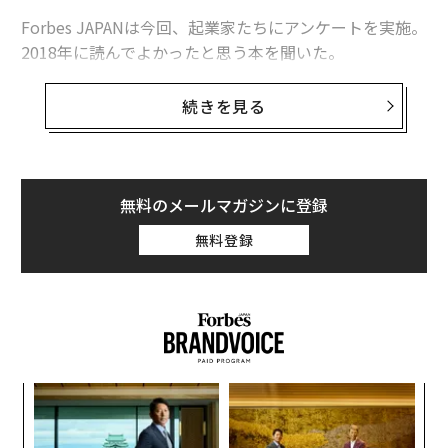
Forbes JAPANは今回、起業家たちにアンケートを実施。
2018年に読んでよかったと思う本を聞いた。
世の中に新しい価値を生み出してきた起業家たちがオス
続きを見る
スメする一冊とは？（※回答の中には動画コンテンツが
含まれているものもあります）。
無料のメールマガジンに登録
hey 佐藤祐介
無料登録
・サルたちの狂宴（早川書房）
これは上下巻あるのですが、特に下巻がおもしろいで
す。ウォール街からシリコンバレーへ移り、フェイスブ
ックの IPO前後の喧騒をインサイダーとして目の当たり
にした著者の生々しいレポート。
義す
内
むス
グ
実
個人的にモバイルインターネットの重要な転換点は、フ
〜