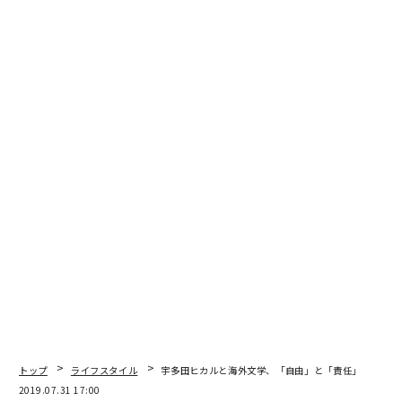
がわかる良いケーススタディーでした。
CAMPFIRE家入一真
・反知性主義―アメリカが生んだ「熱病」の正体―（新
潮選書）
トランプ政権が生まれた背景、そこに熱狂がなぜ生まれ
るのかなどを理解できます。また、本書では触れられて
ませんが、アメリカだけでなく全世界的に起きている右
傾化・保守化などについて考察を深められました。
GAFAの登場で国家の形が曖昧になっていく中、これから
政府がどういう方向性で動くのか、国民がどういう感情
で動くのか。
トップ
ライフスタイル
宇多田ヒカルと海外文学、「自由」と「責任」
ビジネスをやる私たちにとっても決して無関係では無い
2019.07.31 17:00