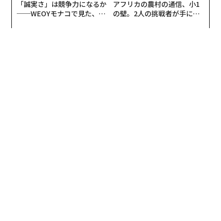
とにかくわかりやすく、スタッフや学生インターンの子
「誠実さ」は競争力になるか
アフリカの農村の通信、小1
エドガー・アラン・ポー『モルグ街の殺人事件』
──WEOYモナコで見た、く
の壁。2人の挑戦者が手にし
に勧めやすくまとめ買いしました。ブランディングに関
フランシス・スコット・フィッツジェラルド『グレー
ら寿司の経営哲学
た「次なる武器」
わる仕事、特に小売などではもっと読まれてほしい一冊
ト・ギャッツビー』
です。
ジョージ・オーウェル『一九八四年』
ダニエル・キイス『アルジャーノンに花束を』
・完全教祖マニュアル（ちくま新書）
オスカー・ワイルド『サロメ』
ロアルド・ダール『魔女がいっぱい』
宗教についてライトかつ包括的に書かれた本がなかなか
シェイクスピア『ヴェニスの商人』
無かったため、かなり理解を助けてくれました。文体的
アンリ・ベルクソン『時間と自由』
にはふざけている感じが終始続きますが、内容としては
メジャーな宗教から、いわゆるカルト宗教まで押さえら
海外文学に詳しくなくても、タイトルに既視感のある作
れています。
品もあるだろう。
・DEVILMAN crybaby（
ネットフリックス）
例えば、2016年9月に発売された6作目のアルバム『Fant
ome』に収録されている『荒野の狼』という曲は、タイ
こちらはアニメですが、そもそも宗教に興味を持つきっ
トルをそのまま、ヘルマン・ヘッセの『荒野のおおか
かけになった作品です。とにかくアニメーションとして
み』からとっている。自己の分裂に苛まれながら死を目
のクオリティが高く、Netflixらしいグローバリズムが感
の前に捉えて生きる主人公の、同調と反目、矛盾が、