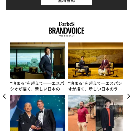
無料登録
・ピーター・ティール 世界を手にした「反逆の起業家」
ているし、自身の歌詞を綴った書籍『宇多田ヒカルの言
の野望（飛鳥新社）
葉』（エムオン・エンタテインメント、2017年）でも
「幼い頃小説家になることを夢見ていた」と書いてい
投資家がどのような思考プロセスで投資や事業を行なっ
る。
ているかが事業をやる上で参考になりました。
昨年12月には宇多田ヒカルおすすめの書籍を集めた『宇
・宇宙をプログラミングする宇宙（早川書房）
義す
内
多田書店』が開催され、好評を博した。なかでも海外文
むス
グ
学作品のラインナップは絶妙で、メジャーどころもあれ
実
この宇宙は量子コンピュータであるという大胆な仮説を
〜
ば番狂わせ的な作品もあり、一筋縄ではいかない彼女の
全
様々な物理学的な観点から考察しており、従来のシミュ
織
存在を体現する本棚になっていた。だから私たちのよう
う
レーション仮説を進化させていて面白かったです。
なミーハー文系人間に勝手に友達認定されてしまうの
T
“泊まる”を超えて──エスパ
“泊まる”を超えて─エスパシ
だ！と言いたくなるような、鮮やかなくすぐり方だっ
シオが描く、新しい日本のラ
オが描く、新しい日本のラグ
ウツワ ハヤカワ五味
た。
グジュアリー（前編）
ジュアリー（中編）
・デジタル時代の基礎知識『ブランディング』 「顧客体
『宇多田書店』の主だった海外作品は、以下のとおり。
験」で差がつく時代の新しいルール（MarkeZine BOOK
S）
ヘルマン・ヘッセ『荒野のおおかみ』
ウラジミール・ナボコフ『青白い炎』