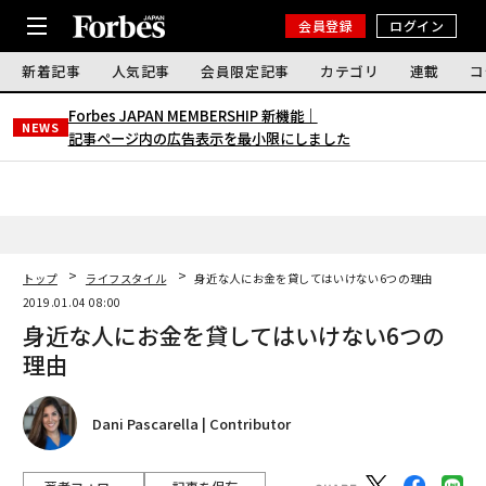
会員登録
ログイン
新着記事
人気記事
会員限定記事
カテゴリ
連載
コ
Forbes JAPAN MEMBERSHIP 新機能｜
NEWS
記事ページ内の広告表示を最小限にしました
トップ
ライフスタイル
身近な人にお金を貸してはいけない6つの理由
2019.01.04 08:00
身近な人にお金を貸してはいけない6つの
理由
Dani Pascarella | Contributor