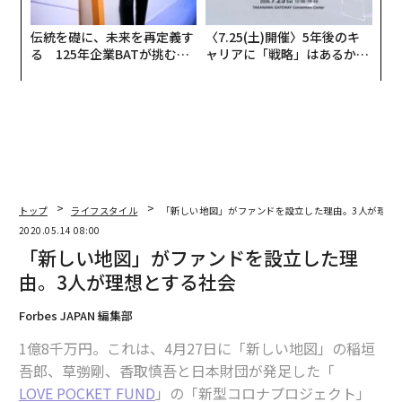
伝統を礎に、未来を再定義す
〈7.25(土)開催〉5年後のキ
る 125年企業BATが挑むス
ャリアに「戦略」はあるか。
モークレスな未来
トップエグゼクティブのキャ
リアに触れる1日│CAREER S
UMMIT 2026
トップ
ライフスタイル
「新しい地図」がファンドを設立した理由。3人が理想
2020.05.14 08:00
「新しい地図」がファンドを設立した理
由。3人が理想とする社会
Forbes JAPAN 編集部
1億8千万円。これは、4月27日に「新しい地図」の稲垣
吾郎、草彅剛、香取慎吾と日本財団が発足した「
LOVE POCKET FUND
」の「新型コロナプロジェクト」