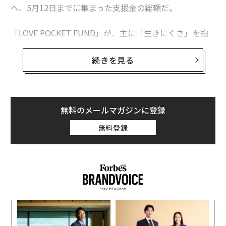
へ、5月12日までに集まった支援金の総額だ。
「LOVE POCKET FUND」が、主に「生きにくさ」を抱
えている女性や子ども、地方創生に関わる支援を目指し
ていた矢先に、世界中で新型コロナウイルスの感染が拡
続きを見る
大。急遽立ち上がったこのプロジェクトは、どのような
思いで形になったのか。そして、今後の社会をどう変え
ていく可能性があるだろうか。
無料のメールマガジンに登録
日本財団と、「自身の仕事や日々の暮らしも変わった」
無料登録
という新しい地図に話を聞いた。
2016年12月、「SMAP」解散を経て、17年9月に結成さ
れた「新しい地図」。
メンバーの稲垣、草彅、香取は以前と変わらず個人とし
創に
〜
 JA
織
ての芸能活動も継続してきたが、結成当時からグループ
う