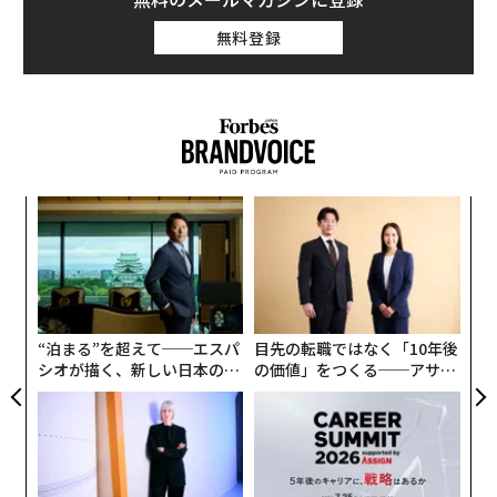
無料登録
創に
〜
 JA
織
う
エ
T
設オ
が
が
“泊まる”を超えて──エスパ
目先の転職ではなく「10年後
シオが描く、新しい日本のラ
の価値」をつくる──アサイ
グジュアリー（前編）
ンの長期伴走型支援とは