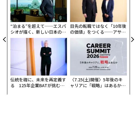
として進めてきた活動として、多方面にわたる「サポー
エ
T
設オ
ト」がある。
が
が
17年には日本財団パラリンピックサポートセンターのス
“泊まる”を超えて──エスパ
目先の転職ではなく「10年後
シオが描く、新しい日本のラ
の価値」をつくる──アサイ
ペシャルサポーターに、18年には国際パラリンピック委
グジュアリー（前編）
ンの長期伴走型支援とは
員会特別親善大使に就任。19年11月には、日本全国に傷
跡を残した台風19号、21号の被害者、被害地域への支援
金を募る「ななにー基金」を設立した。
「ファンの皆さんや、周りの方たちのサポートが自分た
ちの大きな力になりました。 その時に実感した感謝の気
伝統を礎に、未来を再定義す
〈7.25(土)開催〉5年後のキ
る 125年企業BATが挑むス
ャリアに「戦略」はあるか。
持ちを何かの形にしてお役に立つことができれば」
モークレスな未来
トップエグゼクティブのキャ
リアに触れる1日│CAREER S
「新しい地図」からは、これまでのサポート活動の動機
UMMIT 2026
について、このような説明があった。
「ファンの皆さんへの感謝」を言葉にする人は多いが、
それを寄付という形にしている存在はまだ少ない。