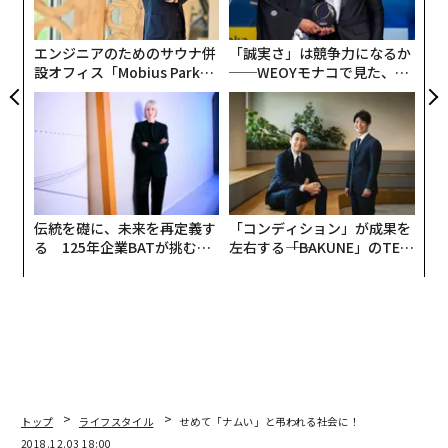
UM
に注目が集まることは興味深い。過去にもカーナビの方
た
言音声ガイドや、取説（取扱説明書）の方言動画が話題
ア
エンジニアのためのサウナ併
「誠実さ」は競争力になるか
になったこともあったが、いま流行りの自動翻訳機やAI
設オフィス「Mobius Park」
──WEOYモナコで見た、く
スピーカーは、方言に対応するのだろうか。
がオープン──タマディック
ら寿司の経営哲学
が健康経営を徹底する理由
大賞の「そだねー」は、スポーツの感動を伴うストーリ
ーに加え、誰もが思わず口にしたくなる音の響きや、テ
キストに打ち込みやすい字面が流行を生んだ。インター
ネットによりグローバルなレベルで情報の均質化が進む
伝統を礎に、未来を再定義す
「コンディション」が成果を
カウンターとして、今後とも必ず方言的なものは注目さ
る 125年企業BATが挑むス
左右する――「BAKUNE」のTEN
れるはずだ。
モークレスな未来
TIALが支える「挑戦者の明
日」
「ばえ文化」は
どこまで
続くのか
三省堂の「今年の新語2018」は、「ばえる（映える）」
を大賞にした。こちらは言葉のプロが、選考では「辞書
に単語や新たな用例が掲載される可能性」を加味して選
トップ
ライフスタイル
せめて「ナムい」と弔われる社会に！
ぶため、「そだねー」は選外となり、「インスタ映え」
2018.12.03 18:00