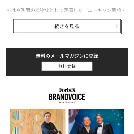
もはや季節の風物誌として定着した「ユーキャン新語・
流行語大賞」は、「そだねー」を年間大賞に選んだ。平
昌オリンピック、カーリング女子日本代表チームの試合
続きを見る
中の相槌で、紛れもなく北海道の方言。それを日本中の
人たちがいっせいに口にして、文字にする現象が起き
た。
無料のメールマガジンに登録
それを受け、チームの地元、北見工大生活協同組合と道
無料登録
産の菓子メーカー六花亭が商標登録出願したことも、賛
否を含め話題となった。両者とも善意での出願で、「そ
だねー」の悪用から守る目的とのこと。北見工大生協
は、商標権から生まれる利益は、カーリングの振興に寄
付するとも公表していた。
〈7
公共性の高い地名には、商標権を認めない特許庁の近年
ャ
の方針のもと、同じくパブリックな方言に、商標性は認
ト
な
められるのかと疑問に思ったものだが、あらためて方言
リア
術