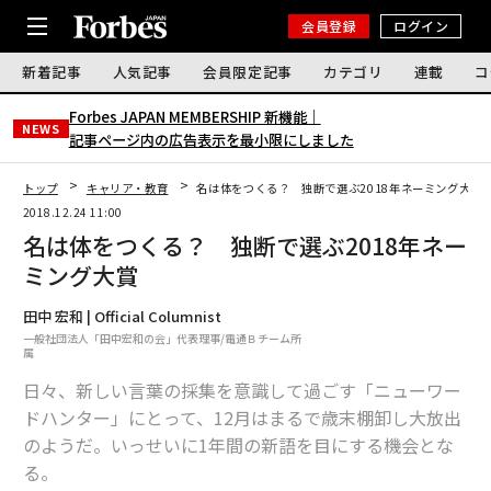
会員登録
ログイン
新着記事
人気記事
会員限定記事
カテゴリ
連載
コ
Forbes JAPAN MEMBERSHIP 新機能｜
NEWS
記事ページ内の広告表示を最小限にしました
トップ
キャリア・教育
名は体をつくる？ 独断で選ぶ2018年ネーミング大賞
2018.12.24 11:00
名は体をつくる？ 独断で選ぶ2018年ネー
ミング大賞
田中 宏和 | Official Columnist
一般社団法人「田中宏和の会」代表理事/電通Ｂチーム所
属
日々、新しい言葉の採集を意識して過ごす「ニューワー
ドハンター」にとって、12月はまるで歳末棚卸し大放出
のようだ。いっせいに1年間の新語を目にする機会とな
る。