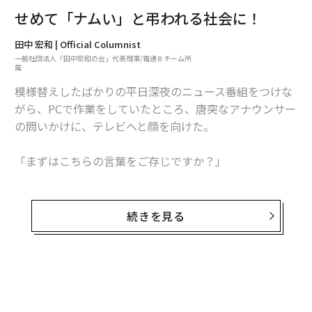
の「映え」が動詞化して、「ばえる」と一般化したこと
せめて「ナムい」と弔われる社会に！
を評価したようだ。
田中 宏和 | Official Columnist
「ばえる」か「ばえない」か、それが問題だ。そういう
一般社団法人「田中宏和の会」代表理事/電通Ｂチーム所
属
価値基準をつくったという意味で、言葉が世界観をつく
模様替えしたばかりの平日深夜のニュース番組をつけな
るという、わたくしの考えとも一致して納得できたが、
がら、PCで作業をしていたところ、唐突なアナウンサー
「ばえる」にたかる「インスタ蝿」という新たな言葉も
の問いかけに、テレビへと顔を向けた。
生まれており、どこまで「ばえ文化」が続くか、社会に
定着するかは、もう少し時間をおいて注目してみたいと
「まずはこちらの言葉をご存じですか？」
も思う。ちなみに同賞の2位は「モヤる」、3位が「わか
りみ」だった。
スタジオのモニターには「ナムい」という文字が、大き
く映し出されていた。
続きを見る
小学館の「大辞泉が選ぶ新語大賞2018」は、大賞を
「空白恐怖症」
とした。この連載でも取り上げたネーミ
ポカンとした。ここ最近で、耳目にした新しい言葉、例
ングであり、スケジュールの空白を恐れるという意味
えば「脱プラ」であれば「脱プラスチック」のことだろ
の、おそらくスマホを手にしている人ならすべからく軽
うとすぐに予想はついたのだが、この「ナムい」には想
度に罹患している、今日的な強迫症なのだと思う。
像の取りつく島など微塵も無かった。