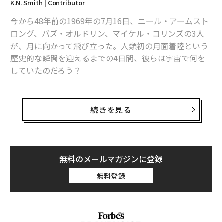
K.N. Smith | Contributor
48年前に月に行ったアポロ11号と宇宙飛行士が見たもの
今から48年前の1969年の7月16日、ニール・アームスト
北極海からブクブク噴出する「温室効果ガス」の衝撃映像
ロング、バズ・オルドリン、マイケル・コリンズの3人
が、月に向かって飛び立った。人類初の月面着陸という
NASAが撮影の不気味な氷山、まるで「モノリス」のような長方形
歴史的な瞬間を迎えるまでの4日間、彼らは宇宙で何を
していたのだろう？
AIの普及で「滅びる仕事と、生まれる仕事」 PwCの未来予測
NASAの記録によると、サターンV型ロケットの発射から
顧客満足度最低、全米を席巻する「スピリット航空」に乗ってみた
約3時間後、コリンズは次のようなことを考えていたと
続きを見る
語っている。「自分たちが月に向かっていること、そし
タグ：
宇宙
SpaceX/スペースX
デル／Dell
ブルーオリジン
て打ち上げから3時間も経たないうちに既に高度1200マ
イル（約1900km）にいることが信じられない。発射を
見守るためにケープ（ケネディ宇宙センターのあるフロ
無料のメールマガジンに登録
advertisement
リダのケープ・カナベラル）に集まった人々は、まだ宿
無料登録
泊先やバーに向かう途中で渋滞に巻き込まれているはず
だ」
その後、宇宙飛行士たちはサターンV第3段の切り離しに