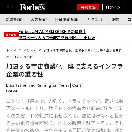
会員登録
ログイン
新着記事
人気記事
会員限定記事
カテゴリ
連載
コ
Forbes JAPAN MEMBERSHIP 新機能｜
NEWS
記事ページ内の広告表示を最小限にしました
トップ
ビジネス
加速する宇宙商業化 陰で支えるインフラ企業の重要性
2018.12.25 07:30
加速する宇宙商業化 陰で支えるインフラ
企業の重要性
Ellis Talton and Remington Tonar | Contr
ibutor
ロケットは巨大で、力強く、ドラマチックだ。高さは数
百メートルに上り、数千トンの推進力と時速4万キロ近
くのスピードで軌道に乗せられる。空には星々へと繋が
る長い飛行機雲が残り、地上の観衆を魅了する。こうし
た圧巻の技術や、それを支える民間企業の増加は、新た