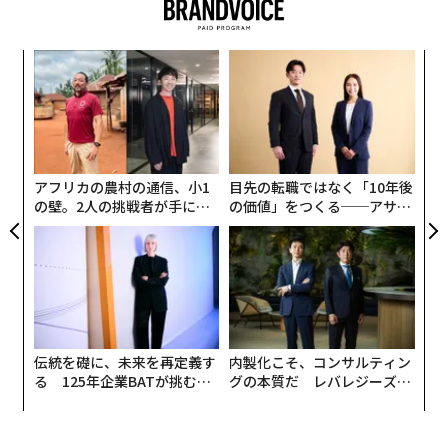
取り掛かった。コリンズが、自分たちが乗ってきた司令
船コロンビアを第3段から切り離すと、第3段に収納され
パ
ていた月着陸船イーグルが姿を現した。次に、コリンは
技
イーグルとコロンビアをドッキングした。
無
A
防
顧客
pa
な
アフリカの農村の通信、小1
目先の転職ではなく「10年後
の壁。2人の挑戦者が手にし
の価値」をつくる──アサイ
た「次なる武器」
ンの長期伴走型支援とは
伝統を礎に、未来を再定義す
内製化こそ、コンサルティン
る 125年企業BATが挑むス
グの本質だ レバレジーズが
モークレスな未来
実践する、次世代ファームの
全貌