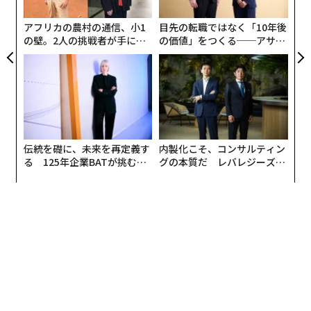
pa
な
アフリカの農村の通信、小1
目先の転職ではなく「10年後
の壁。2人の挑戦者が手にし
の価値」をつくる──アサイ
た「次なる武器」
ンの長期伴走型支援とは
伝統を礎に、未来を再定義す
内製化こそ、コンサルティン
る 125年企業BATが挑むス
グの本質だ レバレジーズが
モークレスな未来
実践する、次世代ファームの
全貌