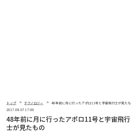
編集＝遠藤宗生
2026年9月号発売中
最新号の購入はこちらから
メンバーシップに登録する
トップ
テクノロジー
48年前に月に行ったアポロ11号と宇宙飛行士が見たもの
2017.08.07 17:00
48年前に月に行ったアポロ11号と宇宙飛行
士が見たもの
関連記事