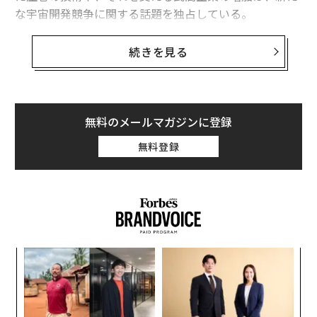
な宇宙開発競争に関する話題を独占している。
しかし、スペースXやブルーオリジン、オービタルAKT、
続きを見る
ユナイテッド・ローンチ・アライアンスといった企業が
取り組む宇宙商業化の取り組みが注目を集める一方で、
商業化の実現と持続を可能にするインフラの構築に取り
組む数十の企業のことは見過ごされがちだ。
無料のメールマガジンに登録
無料登録
宇宙は危険な場所であり、ロケットはそこに到達するの
に必要である一方、宇宙滞在中に人々が安全に暮らし、
生産的に働くためにはほぼ役に立たない。それを実現す
る責任は、宇宙生活のためのインフラを整備する小規模
ながらも成長中の企業がますます担うようになってい
る。
パ
技
無
A
防
顧客