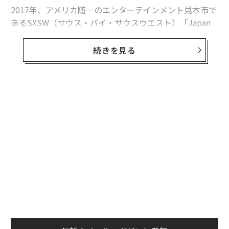
2017年、アメリカ随一のエンターテインメント見本市で
あるSXSW（サウス・バイ・サウスウエスト）「Japan
Nite」とソニー・ミュージック共催のオーディションで
グランプリを受賞。翌年には「PINK」US盤をリリー
続きを見る
ス、二度目のSXSW出演を含む全米ツアーを行い、日本
だけでなく世界から注目を集める。
なぜコンプレックスを武器として、音楽で表現しようと
思ったのか。そして彼女たちが今、性別や世代、国籍を
問わず多くの人々から注目され、衝撃を与えながらも強
く魅了する理由とは。「
30 UNDER 30 JAPAN
」選出に際
し、話を聞いた。
メインカルチャーとしてずっと愛され続けたい
──どのような経緯でバンドを結成したのですか？
マナ
：私とカナが双子の姉妹で、ユナとは高校の軽音楽