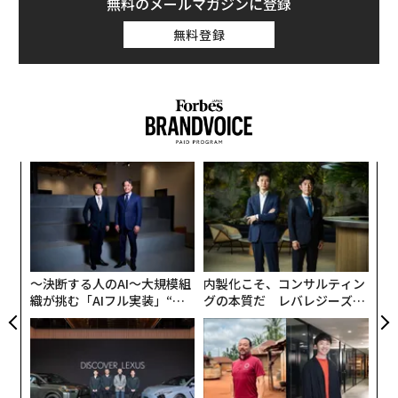
無料のメールマガジンに登録
部で知り合って、そのあと私が大学でユウキと出会っ
無料登録
て、「バンドやろうよ」って始めたの。最初はコンセプ
トとか特になくて、本当に適当に始まった。部活でバン
ドをやるのが楽しかったから、その延長線で。
──誰か特定のミュージシャンの影響はありましたか？
ユウキ
：うーん、昔は洋楽とかぜんぜん触れたことがな
な
術
くて、めっちゃ音楽に詳しい人から教えてもらっていろ
た
いろ知ったの。最初はベースメント・ジャックスに衝撃
パ
ア
技
を受けて、「音楽ってこんなになんでもいけるんだ」っ
無
て、世界が広がった！
防
〜決断する人のAI〜大規模組
内製化こそ、コンサルティン
織が挑む「AIフル実装」“使
グの本質だ レバレジーズが
マナ
：自分たちで音楽を調べることはあんまりしない
う”企業から“動く”企業へ【N
実践する、次世代ファームの
ね。“掘る”とかできない！ だから曲やアーティストを
TTドコモビジネス×PwC】
全貌
知っても、いつ頃にどこで生まれた人なのかとか、ぜん
ぜん知らないままのこともある。