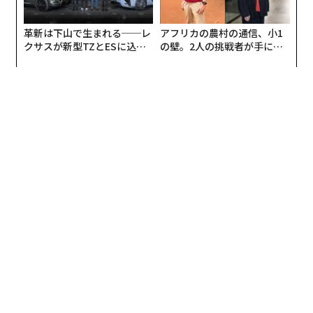
ユナ
：Shazamとかでしか調べないよね。
革新は下山で生まれる──レ
アフリカの農村の通信、小1
クサスが新型TZとESに込め
の壁。2人の挑戦者が手にし
ユウキ
：そうそう！H&Mとか行って気になる曲が流れて
た「DISCOVER」の哲学
た「次なる武器」
いたら、すぐにShazamしちゃう。曲さえ知れればうれ
しいの。
──音楽を作るときに心がけていること、ポリシーなど
はありますか？
マナ
：曲を作るうえでのルールとかは全然ない。プライ
ドとかもあんまりないから、「自分たちがどうしたい
か」を優先して、思うままに作っちゃう。サビとかなく
てもいいって思っちゃうし。
カナ
：しいて言えば、「キャッチーである」ことは心が
けているよね。キャッチーに、リズミカルに作るってい
うのは常に念頭に置いている。自由だけど、絶対キャッ