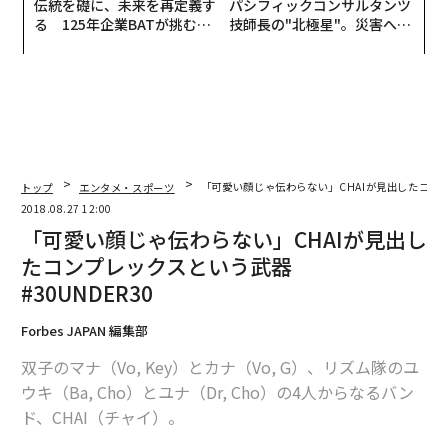
伝統を礎に、未来を再定義す
パシフィックコンサルタンツ
る 125年企業BATが挑むス
技師長の"北極星"。災害への
モークレスな未来
無力感を乗り越え見つけた、
防災一筋20年の答え
トップ
エンタメ・スポーツ
「可愛い顔じゃ伝わらない」CHAIが見出したコンプレ
2018.08.27 12:00
「可愛い顔じゃ伝わらない」CHAIが見出し
たコンプレックスという武器
#30UNDER30
Forbes JAPAN 編集部
双子のマナ（Vo, Key）とカナ（Vo, G）、リズム隊のユ
ウキ（Ba, Cho）とユナ（Dr, Cho）の4人からなるバン
ド、CHAI（チャイ）。