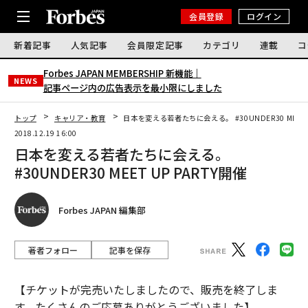
会員登録
ログイン
新着記事
人気記事
会員限定記事
カテゴリ
連載
コ
Forbes JAPAN MEMBERSHIP 新機能｜
NEWS
記事ページ内の広告表示を最小限にしました
トップ
キャリア・教育
日本を変える若者たちに会える。 #30UNDER30 MEET 
2018.12.19 16:00
日本を変える若者たちに会える。
#30UNDER30 MEET UP PARTY開催
Forbes JAPAN 編集部
著者フォロー
記事を保存
【チケットが完売いたしましたので、販売を終了しま
す。たくさんのご応募ありがとうございました】