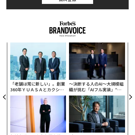
ア
の
た
〈7
ャ
ト
リア
「老舗は常に新しい」。創業
〜決断する人のAI〜大規模組
UM
360年ＹＵＡＳＡとカクシン
織が挑む「AIフル実装」“使
CEO田尻望が語る、AIを超え
う”企業から“動く”企業へ【N
る人の価値
TTドコモビジネス×PwC】