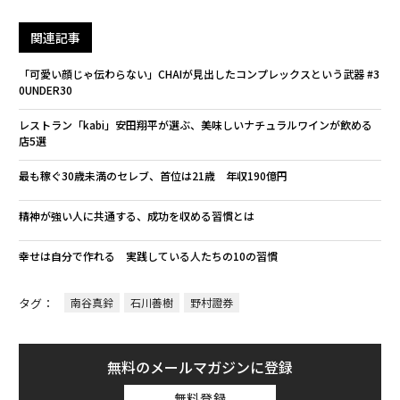
関連記事
「可愛い顔じゃ伝わらない」CHAIが見出したコンプレックスという武器 #3
0UNDER30
レストラン「kabi」安田翔平が選ぶ、美味しいナチュラルワインが飲める
店5選
最も稼ぐ30歳未満のセレブ、首位は21歳 年収190億円
精神が強い人に共通する、成功を収める習慣とは
幸せは自分で作れる 実践している人たちの10の習慣
タグ：
南谷真鈴
石川善樹
野村證券
無料のメールマガジンに登録
無料登録