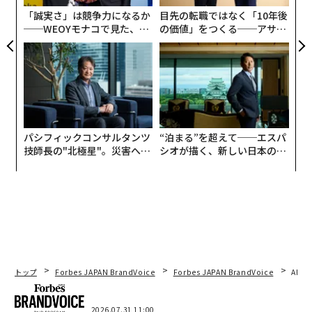
T
「誠実さ」は競争力になるか
目先の転職ではなく「10年後
──WEOYモナコで見た、く
の価値」をつくる──アサイ
ら寿司の経営哲学
ンの長期伴走型支援とは
パシフィックコンサルタンツ
“泊まる”を超えて──エスパ
技師長の"北極星"。災害への
シオが描く、新しい日本のラ
無力感を乗り越え見つけた、
グジュアリー（前編）
防災一筋20年の答え
トップ
Forbes JAPAN BrandVoice
Forbes JAPAN BrandVoice
AIが
2026.07.31 11:00