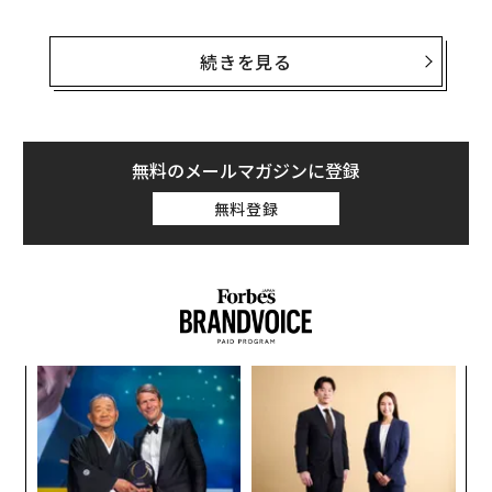
「ひどい過ちを犯してしまった。これは許されることだ
とは思えない」と彼が謝罪した動画の再生回数は5280万
続きを見る
回を記録した。
しかし、驚くべことにポールは事件後も収入を増やして
いたのだ。2017年6月1日からの1年間で、彼は税引前収
無料のメールマガジンに登録
入で1450万ドル（約16億4000万円）を稼いだ。この金
無料登録
額は前年度の1250万ドルから16％の増加だった。ポール
は先日フォーブスが発表した「
最も稼ぐユーチューバーランキング（Highest-Paid You
Tube Stars list）
」で、10位に入った。
挑
よっ
PA
〜
織
う