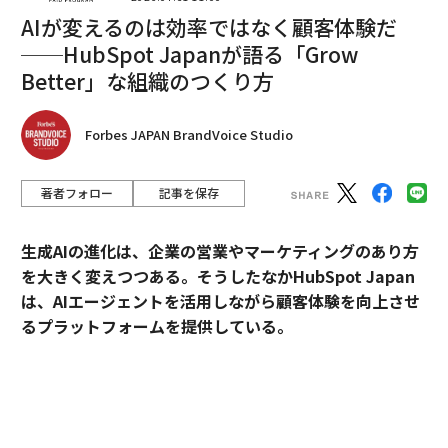
AIが変えるのは効率ではなく顧客体験だ
──HubSpot Japanが語る「Grow
編集＝上田裕資
Better」な組織のつくり方
2026年9月号発売中
Forbes JAPAN BrandVoice Studio
著者フォロー
記事を保存
最新号の購入はこちらから
生成AIの進化は、企業の営業やマーケティングのあり方
メンバーシップに登録する
を大きく変えつつある。そうしたなかHubSpot Japan
は、AIエージェントを活用しながら顧客体験を向上させ
るプラットフォームを提供している。
外資・日系・スタートアップを横断して採用支援を手掛
関連記事
けるエンワールド・ジャパン代表取締役社長・山本裕介
年収25億円の7歳児、世界で最も稼ぐユーチューバーに
氏が、HubSpot Japanカントリーマネージャーの伊佐