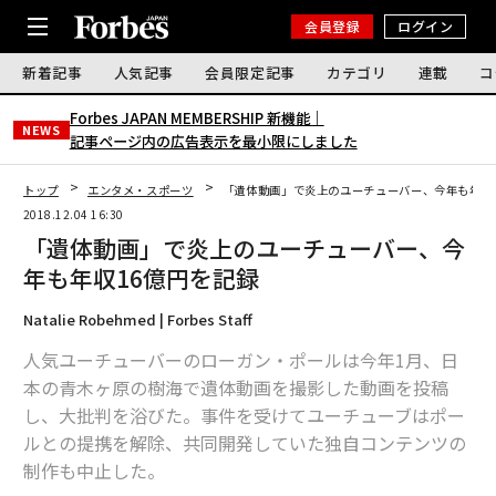
会員登録
ログイン
新着記事
人気記事
会員限定記事
カテゴリ
連載
コ
Forbes JAPAN MEMBERSHIP 新機能｜
NEWS
記事ページ内の広告表示を最小限にしました
トップ
エンタメ・スポーツ
「遺体動画」で炎上のユーチューバー、今年も年収
2018.12.04 16:30
「遺体動画」で炎上のユーチューバー、今
年も年収16億円を記録
Natalie Robehmed | Forbes Staff
人気ユーチューバーのローガン・ポールは今年1月、日
本の青木ヶ原の樹海で遺体動画を撮影した動画を投稿
し、大批判を浴びた。事件を受けてユーチューブはポー
ルとの提携を解除、共同開発していた独自コンテンツの
制作も中止した。