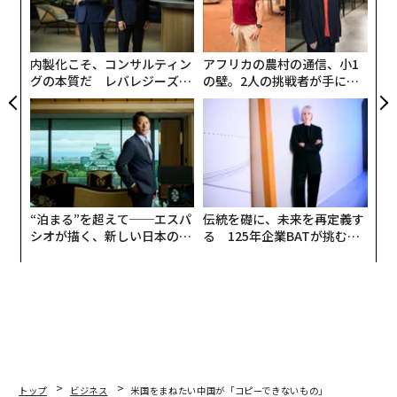
防
左右
T
日
内製化こそ、コンサルティン
アフリカの農村の通信、小1
グの本質だ レバレジーズが
の壁。2人の挑戦者が手にし
実践する、次世代ファームの
た「次なる武器」
全貌
“泊まる”を超えて──エスパ
伝統を礎に、未来を再定義す
シオが描く、新しい日本のラ
る 125年企業BATが挑むス
グジュアリー（前編）
モークレスな未来
トップ
ビジネス
米国をまねたい中国が「コピーできないもの」