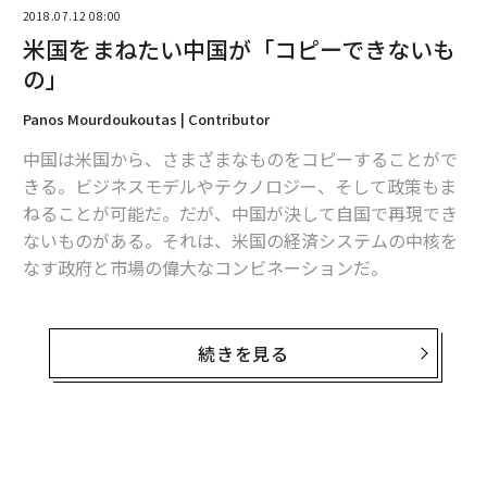
2018.07.12 08:00
米国をまねたい中国が「コピーできないも
の」
Panos Mourdoukoutas | Contributor
翻訳・編集＝遠藤宗生
中国は米国から、さまざまなものをコピーすることがで
きる。ビジネスモデルやテクノロジー、そして政策もま
ねることが可能だ。だが、中国が決して自国で再現でき
2026年9月号発売中
ないものがある。それは、米国の経済システムの中核を
なす政府と市場の偉大なコンビネーションだ。
最新号の購入はこちらから
米国は“理想的”ではないとしても、政府と自由市場の素
晴らしい組み合わせを生み出し、維持してきた。フラン
続きを見る
メンバーシップに登録する
スの政治思想家アレクシ・ド・トクヴィルが記したよう
に、米国では自由市場が民間の財・サービスを、政府が
国民のための条件の平等を作り出している。
米政府は国民の人権と経済の自由を保護する。米国民が