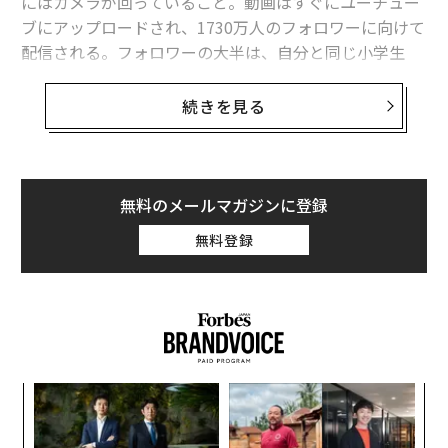
にはカメラが回っていること。動画はすぐにユーチュー
ブにアップロードされ、1730万人のフォロワーに向けて
配信される。フォロワーの大半は、自分と同じ小学生
だ。
続きを見る
ライアンは、こうした短くてシンプルな動画により、ネ
ット上で屈指の人気を誇るインフルエンサーの一人とな
った。主役のユーチューブチャンネル「Ryan Toysrevie
w（ライアンのおもちゃレビュー）」は累計再生回数が2
無料のメールマガジンに登録
60億回に達しつつある。
無料登録
ライアンは動画を通じ、際限のないおもちゃで遊べるだ
けではなく、たゆまぬ収入源を得ている。フォーブスが
まとめる「世界で最も稼ぐユーチューバー」ランキング
では今年、6月1日までの1年間で推定2200万ドル（約25
億円）を稼いだライアンが首位に輝いた。
パ
技
無
「