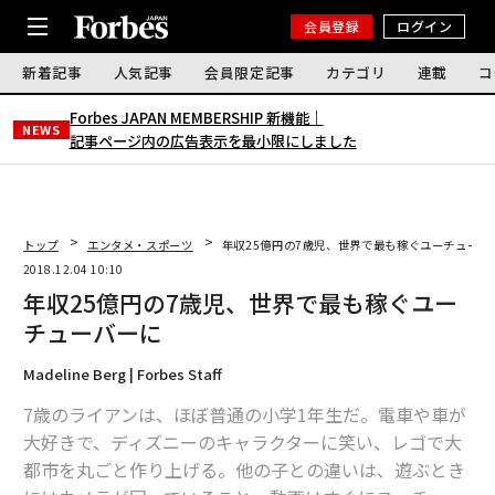
会員登録
ログイン
新着記事
人気記事
会員限定記事
カテゴリ
連載
コ
Forbes JAPAN MEMBERSHIP 新機能｜
NEWS
記事ページ内の広告表示を最小限にしました
トップ
エンタメ・スポーツ
年収25億円の7歳児、世界で最も稼ぐユーチューバ
2018.12.04 10:10
年収25億円の7歳児、世界で最も稼ぐユー
チューバーに
Madeline Berg | Forbes Staff
7歳のライアンは、ほぼ普通の小学1年生だ。電車や車が
大好きで、ディズニーのキャラクターに笑い、レゴで大
都市を丸ごと作り上げる。他の子との違いは、遊ぶとき