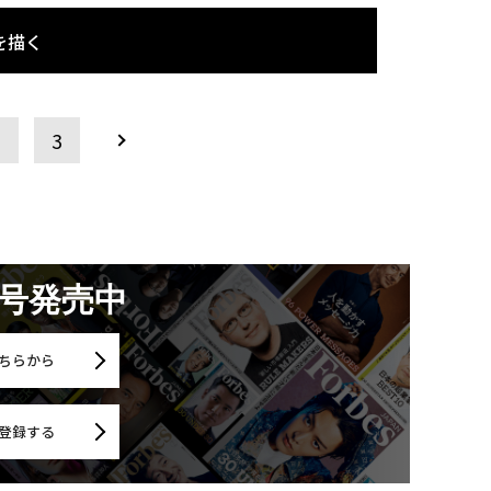
を描く
2
3
月号発売中
ちらから
登録する