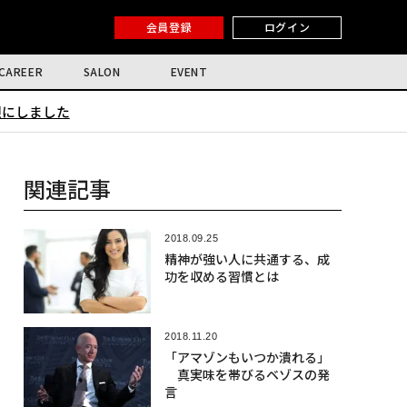
会員登録
ログイン
CAREER
SALON
EVENT
限にしました
関連記事
2018.09.25
精神が強い人に共通する、成
功を収める習慣とは
2018.11.20
「アマゾンもいつか潰れる」
真実味を帯びるベゾスの発
言