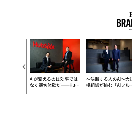
AIが変えるのは効率では
〜決断する人のAI〜大
なく顧客体験だ──Hub
模組織が挑む「AIフル
Spot Japanが語る「Gr
装」“使う”企業から“
ow Better」な組織のつ
く”企業へ【NTTドコ
くり方
ビジネス×PwC】