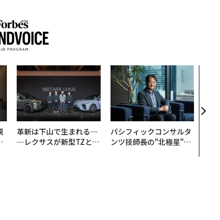
“泊
パシ
本の
編）
規
革新は下山で生まれる─
パシフィックコンサルタ
実
─レクサスが新型TZとE
ンツ技師長の"北極星"。
動
Sに込めた「DISCOVE
災害への無力感を乗り越
モ
R」の哲学
え見つけた、防災一筋20
年の答え