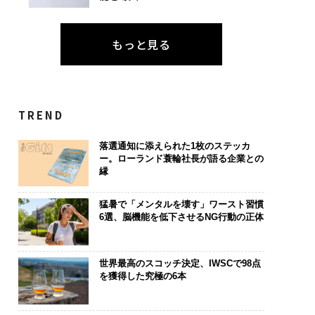
もっと見る
TREND
落選通知に添えられた1枚のステッカ
ー。ローランド蓑輪社長が語る企業との
縁
猛暑で「メンタルを壊す」ワースト習慣
6選、脳機能を低下させるNG行動の正体
世界最高のスコッチ決定、IWSCで98点
を獲得した究極の6本