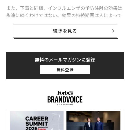
また、下着と同様、インフルエンザの予防注射の効果は
永遠に続くわけではない。効果の持続期間は人によって
大きく異なるものの、場合によっては6カ月ほどで消え
てしまう。（それでも同じ下着を着ている期間よりはず
続きを見る
っと長いと言える）。生後6カ月未満の乳児と、予防接
種を受けてはいけない医学的理由（命を脅かすアレルギ
ーなど）がある場合は除き、インフルエンザの予防接種
を毎年受けなければいけない理由はここにある。
無料のメールマガジンに登録
無料登録
もう一つの理由は、インフルエンザウイルスがまるでリ
アリティー番組のスターのように、毎年新たに現れては
去っていくことだ。ワクチンに入っており、予防効果が
発揮されるウイルスの種類が毎年異なるのもそのため
だ。
創業
〜
シン
金
超え
個
な