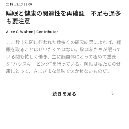
「座りすぎ」は脳にも悪影響、運動でも相殺できない可能性
2018.12.13 11:00
睡眠と健康の関連性を再確認 不足も過多
も要注意
advertisement
Alice G. Walton | Contributor
ここ数十年間に行われた数多くの研究結果によれば、睡
眠を取ることはぜいたくではない。脳は私たちが眠って
いる間も忙しく働き、主に脳自体にとって極めて重要
な“ハウスキーピング”を行っている。睡眠は私たちの健
康にとって、さまざまな意味で欠かせないものだ。
欧州心臓病学会誌（European Heart Journal）に先ごろ
発表された新たな研究結果は、過去の研究と同様に、睡
続きを見る
眠不足が健康リスクであることを指摘している。特に、
心臓にとってのリスクであり、脳卒中を引き起こす危険
性を高めるという。
一方、睡眠を取りすぎることも、良いことではないとさ