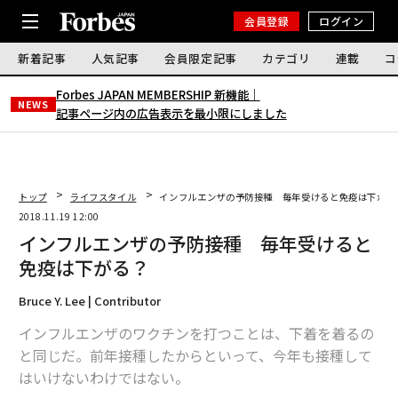
会員登録
ログイン
新着記事
人気記事
会員限定記事
カテゴリ
連載
コ
Forbes JAPAN MEMBERSHIP 新機能｜
NEWS
記事ページ内の広告表示を最小限にしました
トップ
ライフスタイル
インフルエンザの予防接種 毎年受けると免疫は下がる
2018.11.19 12:00
インフルエンザの予防接種 毎年受けると
免疫は下がる？
Bruce Y. Lee | Contributor
インフルエンザのワクチンを打つことは、下着を着るの
と同じだ。前年接種したからといって、今年も接種して
はいけないわけではない。