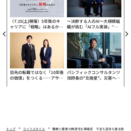
ェ
翻訳・編集＝出田静
術
た
ア
〈7.25(土)開催〉5年後のキ
〜決断する人のAI〜大規模組
2026年9月号発売中
ャリアに「戦略」はあるか。
織が挑む「AIフル実装」“使
トップエグゼクティブのキャ
う”企業から“動く”企業へ【N
リアに触れる1日│CAREER S
TTドコモビジネス×PwC】
最新号の購入はこちらから
UMMIT 2026
メンバーシップに登録する
目先の転職ではなく「10年後
パシフィックコンサルタンツ
の価値」をつくる──アサイ
技師長の"北極星"。災害への
ンの長期伴走型支援とは
無力感を乗り越え見つけた、
防災一筋20年の答え
関連記事
脳を健康にする「ブレインフード」、専門家が勧める5つの食品
あなたを「幸福」にする6つのお金の使い方
トップ
ライフスタイル
睡眠と健康の関連性を再確認 不足も過多も要注意