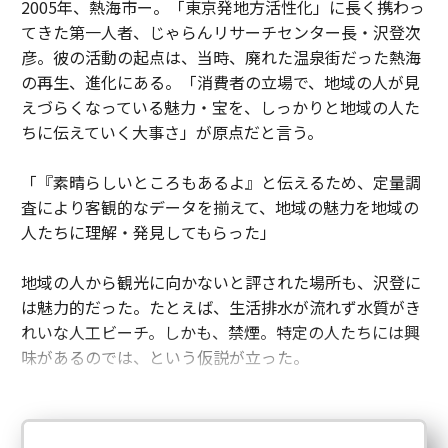
2005年、熱海市ー。「東京発地方活性化」に長く携わっ
てきた第一人者、じゃらんリサーチセンター長・沢登次
彦。彼の活動の起点は、当時、廃れた温泉街だった熱海
連載一覧
の再生、進化にある。「消費者の立場で、地域の人が見
えづらくなっている魅力・宝を、しっかりと地域の人た
ちに伝えていく大事さ」が原点だと言う。
advertisement
「『素晴らしいところもあるよ』と伝えるため、定量調
査により客観的なデータを揃えて、地域の魅力を地域の
人たちに理解・発見してもらった」
地域の人から観光に向かないと評された場所も、沢登に
は魅力的だった。たとえば、生活排水が流れず水質がき
れいな人工ビーチ。しかも、禁煙。特定の人たちには興
味があるのでは、という仮説が立った。