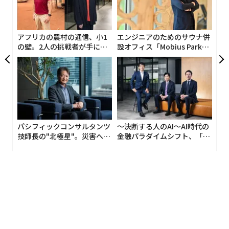
その名の通り、空間作りを監修したのも、フィールドの
顧客
備品もアウトドアブランドの「Snow Peak」。敷地内に
pa
あるのは、紅葉した白馬の自然を臨む宿泊用のテント8
な
アフリカの農村の通信、小1
エンジニアのためのサウナ併
張り。露天風呂や足湯、ディナーに使用するダイニング
の壁。2人の挑戦者が手にし
設オフィス「Mobius Park」
テント、そして終日ドリンクを楽しめるラウンジテント
た「次なる武器」
がオープン──タマディック
だ。
が健康経営を徹底する理由
北尾根高原に到着した8組16名のゲストたちは、専用バ
ギーでそれぞれ宿泊テントに案内され、軽い昼食をとっ
た。
パシフィックコンサルタンツ
〜決断する人のAI〜AI時代の
技師長の"北極星"。災害への
金融パラダイムシフト、「超
「何もしない贅沢」を謳う「FIELD SUITE HAKUBA」で
無力感を乗り越え見つけた、
個別化」の核心 【MUFG×ウ
は強制的にアクティビティに参加させられることもな
防災一筋20年の答え
ェルスナビ×PwC】
い。私たちはテント内のベッドで昼寝をした。
2時間後に向かったのが、宿泊テントの3倍はあるダイニ
ングテント。イタリアで6年、銀座の一流レストランで
も経験を積んだシェフによるディナーが提供された。