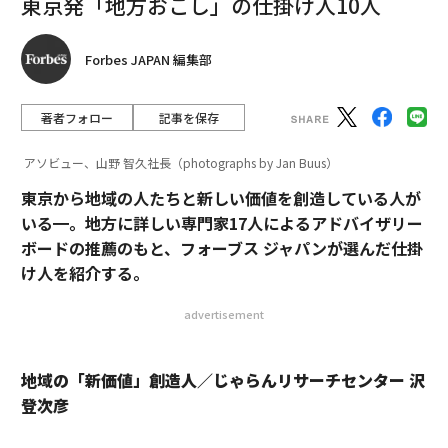
東京発「地方おこし」の仕掛け人10人
職場で嫌味を言われたら 心の強い人が取る対処法
Forbes JAPAN 編集部
イタリア進出のスタバ、地元のカフェ文化に切り込めるか
著者フォロー
記事を保存
タグ：
地方創生、今とこれから。
博報堂
c2c
アソビュー、山野 智久社長（photographs by Jan Buus）
東京から地域の人たちと新しい価値を創造している人が
いる━。地方に詳しい専門家17人によるアドバイザリー
ボードの推薦のもと、フォーブス ジャパンが選んだ仕掛
け人を紹介する。
advertisement
地域の「新価値」創造人／じゃらんリサーチセンター 沢
登次彦
連載
地方創生、今とこれから。