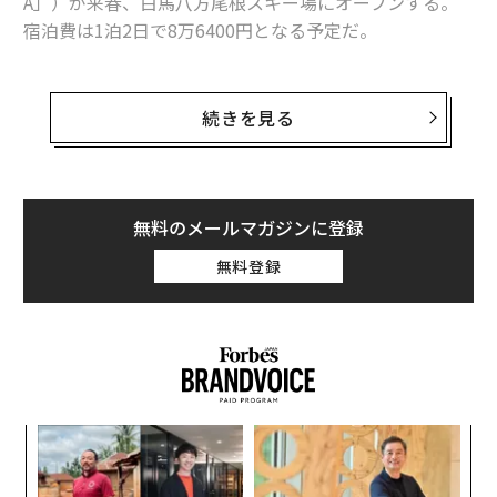
A」）が来春、白馬八方尾根スキー場にオープンする。
宿泊費は1泊2日で8万6400円となる予定だ。
この事業を週に一度の副業としてサポートするのが、大
都市と地方の人材シェアリングサービスを提供する「Jo
続きを見る
ins」代表の猪尾愛隆。代表自ら、八方尾根開発への副業
を実践している。
彼が事業をサポートするグランピングフィールドで、
無料のメールマガジンに登録
「地方創生」の鍵を聞いた。
無料登録
空間作りも備品もすべてSnow Peak
長野駅前に停まっていた専用バンに乗ること約1時間。
白馬八方尾根スキー場に到着した。フィールドのある北
尾根高原へは、シーズン中はスキー客が乗る4人掛けの
─レ
「
リフトで向かう。
込め
─
ら
A