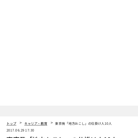
2026年9月号発売中
最新号の購入はこちらから
メンバーシップに登録する
関連記事
焚き火、温泉、キャンプ...... 事業成長のカギは「非日常」にあり
有休を修行につぎ込み20年 ひた走れば「縁」は自然と生まれていく
トップ
キャリア・教育
東京発「地方おこし」の仕掛け人10人
2017.06.29 17:30
わずか5坪の店に外国人が殺到 インバウンド戦略の成功例