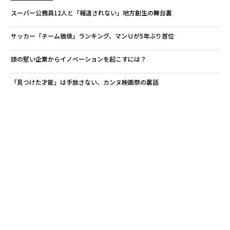
スーパー公務員12人と「報道されない」地方創生の舞台裏
サッカー「チーム価値」ランキング、マンＵが5年ぶり首位
頭の堅い企業からイノベーションを起こすには？
「見つけた才能」は手放さない、カンヌ映画祭の裏話
地方創生、今とこれから。
リクルート
eight
タグ：
JAL/日本航空
博報堂
デル／Dell
NTTドコモ
クリエイト
クラレ
IWC