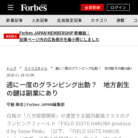
会員登録
ログイン
新着記事
人気記事
会員限定記事
カテゴリ
連載
コ
Forbes JAPAN MEMBERSHIP 新機能｜
NEWS
記事ページ内の広告表示を最小限にしました
トップ
ライフスタイル
週に一度のグランピング出勤？ 地方創生の鍵は副業に
2018.11.18 10:00
週に一度のグランピング出勤？ 地方創生
の鍵は副業にあり
守屋 美佳 | Forbes JAPAN編集部
白馬の「八方尾根開発」が運営する国内最高クラスのグ
ランピングフィールド「FIELD SUITE HAKUBA produce
d by Snow Peak」（以下、「FIELD SUITE HAKUB