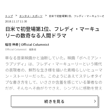
トップ
エンタメ・スポーツ
日米で初登場第1位、フレディ・マーキュリーの数
2018.11.17 11:30
日米で初登場第1位、フレディ・マーキュ
リーの数奇なる人間ドラマ
稲垣 伸寿 | Official Columnist
Official Columnist 編集者
単なる音楽映画かと油断していた。映画「ボヘミアン・
ラプソディ」は、フレディ・マーキューリーという稀代
の表現者の、鮮烈な生き様を描いた素晴らしいヒューマ
ン・ストーリーだった。このようにあえてステレオタイ
プな書き方をして、いささか含羞を感じている筆者なの
だが、そんなへそ曲がりでさえ、シンプルに感動を覚え
るのが、この作品だ。
続きを見る
フレディ・マーキュリーが活躍していたクイーンという