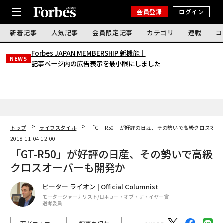
会員登録
ログイン
新着記事
人気記事
会員限定記事
カテゴリ
連載
コ
Forbes JAPAN MEMBERSHIP 新機能｜
NEWS
記事ページ内の広告表示を最小限にしました
トップ
ライフスタイル
「GT-R50」が好評の日産、その勢いで高級クロスオー
2018.11.04 12:00
「GT-R50」が好評の日産、その勢いで高級
クロスオーバーも開発か
ピーター ライオン | Official Columnist
モータージャーナリスト/日本カー・オブ・ザ・イヤー賞
選考委員