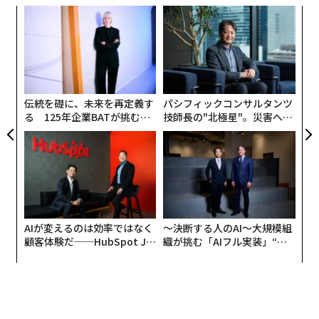
“
シ
グ
な
術
た
ア
伝統を礎に、未来を再定義す
パシフィックコンサルタンツ
る 125年企業BATが挑むス
技師長の"北極星"。災害への
モークレスな未来
無力感を乗り越え見つけた、
防災一筋20年の答え
AIが変えるのは効率ではなく
〜決断する人のAI〜大規模組
顧客体験だ──HubSpot Ja
織が挑む「AIフル実装」“使
panが語る「Grow Better」
う”企業から“動く”企業へ【N
な組織のつくり方
TTドコモビジネス×PwC】