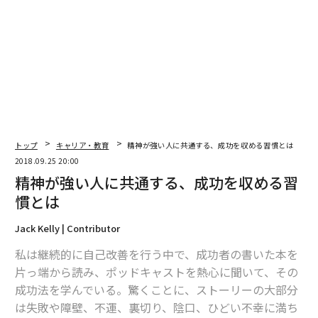
2026年9月号発売中
最新号の購入はこちらから
メンバーシップに登録する
トップ
キャリア・教育
精神が強い人に共通する、成功を収める習慣とは
2018.09.25 20:00
精神が強い人に共通する、成功を収める習
関連記事
慣とは
精神が強い人に共通する、成功を収める習慣とは
Jack Kelly | Contributor
投資か遊びか 起業家たちの10万円の使い方
私は継続的に自己改善を行う中で、成功者の書いた本を
片っ端から読み、ポッドキャストを熱心に聞いて、その
クレジットカードはダサい？ Z世代の新たな「お金観」
成功法を学んでいる。驚くことに、ストーリーの大部分
起業して、138億円で売却──僕が再び、スタートアップの現場で働く理由
は失敗や障壁、不運、裏切り、陰口、ひどい不幸に満ち