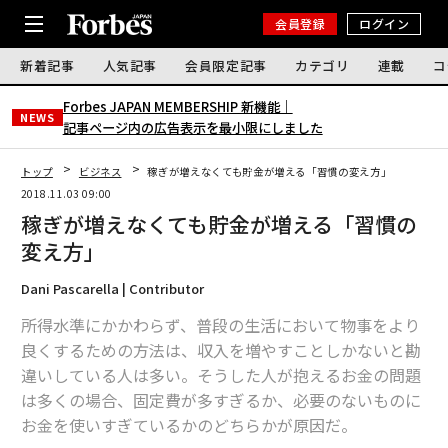
会員登録
ログイン
新着記事
人気記事
会員限定記事
カテゴリ
連載
コ
Forbes JAPAN MEMBERSHIP 新機能｜
NEWS
記事ページ内の広告表示を最小限にしました
トップ
ビジネス
稼ぎが増えなくても貯金が増える「習慣の変え方」
2018.11.03 09:00
稼ぎが増えなくても貯金が増える「習慣の
変え方」
Dani Pascarella | Contributor
所得水準にかかわらず、普段の生活において物事をより
良くするための方法は、収入を増やすことしかないと勘
違いしている人は多い。そうした人が抱えるお金の問題
は多くの場合、固定費が多すぎるか、必要のないものに
お金を使いすぎているかのどちらかが原因だ。