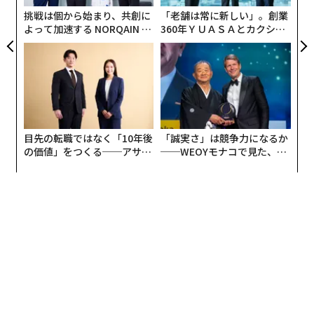
防
挑戦は個から始まり、共創に
「老舗は常に新しい」。創業
よって加速する NORQAIN JA
360年ＹＵＡＳＡとカクシン
PAN 特別座談会
CEO田尻望が語る、AIを超え
る人の価値
目先の転職ではなく「10年後
「誠実さ」は競争力になるか
の価値」をつくる──アサイ
──WEOYモナコで見た、く
ンの長期伴走型支援とは
ら寿司の経営哲学
編集＝木内涼子