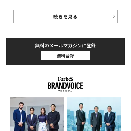
こうした人たちの大半は、稼ぎが増えれば使う金額も増
える。そして、収入が増えても状況は今と変わらない。
続きを見る
次の5つの行動を取り、習慣を変えれば、収入が1セント
も増えていなくても、余裕ができたように感じられるだ
ろう。
無料のメールマガジンに登録
1. 家賃負担を減らす
無料登録
〜
金
個
パ
ェ
技
無