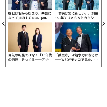
技
無
防
挑戦は個から始まり、共創に
「老舗は常に新しい」。創業
よって加速する NORQAIN JA
360年ＹＵＡＳＡとカクシン
PAN 特別座談会
CEO田尻望が語る、AIを超え
る人の価値
目先の転職ではなく「10年後
「誠実さ」は競争力になるか
の価値」をつくる──アサイ
──WEOYモナコで見た、く
ンの長期伴走型支援とは
ら寿司の経営哲学