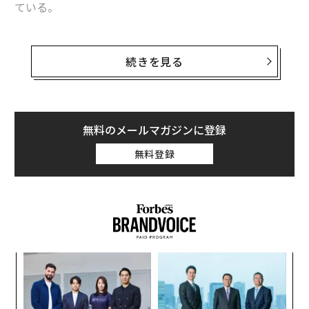
ている。
あなたを「幸福」にする6つのお金の使い方
メンタルの強い人たちの共通項は、圧倒されるような障
タグ：
レビ
デル／Dell
壁が立ちはだかってもビジョンを追い求めたことだ。課
続きを見る
題があるからという理由で目的遂行を諦めたり、やる気
や熱意を失ったりせず、小さな成功の兆しに気づくまで
何年も失敗を重ねた人が多い。私が学んだ最大の教訓
advertisement
は、精神的な習慣が成功を収める上でとても重要だった
無料のメールマガジンに登録
ことだ。
無料登録
精神の強い人が行う最初の生産的な習慣は、朝起きてか
らベッドから出ることだ。
〜
金
個
パ
ェ