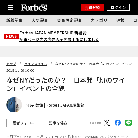
会員登録
ログイン
新着記事
人気記事
会員限定記事
カテゴリ
連載
コ
Forbes JAPAN MEMBERSHIP 新機能｜
NEWS
記事ページ内の広告表示を最小限にしました
トップ
ライフスタイル
なぜNYだったのか？ 日本発「幻のワイン」イベント
2018.11.09 10:00
なぜNYだったのか？ 日本発「幻のワイ
ン」イベントの全貌
守屋 美佳 | Forbes JAPAN編集部
著者フォロー
記事を保存
9月下旬、NYの三ッ星レストランで「Chateau WAIMARAMA（シャトーワ