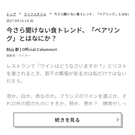
トップ
ライフスタイル
今さら聞けない食トレンド、「ペアリング」とはなにか
2017.09.15 16:30
今さら聞けない食トレンド、「ペアリン
グ」とはなにか？
秋山 都 | Official Columnist
編集者・ライター
レストランで「ワインはどうなさいますか？」とリスト
を渡されるとき、若干の緊張が走るのは私だけではない
だろう。
泡か、白か、赤なのか。フランスのワインを選ぶか、そ
れ以外の国のものにするか。軽め、重め？ 樽香がしっ
かり効いたタイプ、それとも果実味豊かでフレッシュな
もの？
続きを見る
なんとなくの好みはあるものの、それを言語化するのは