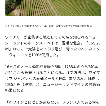
ワイマラマのブドウ畑は4.5ヘクタール。剪定、収穫までが全て手作業で行われる。
ワイナリーが密集する地としてその名を知られるニュー
ジーランドのホークス・ベイは、温暖な北島。「SSS 20
09」はここで太陽をたっぷり浴びて育ったカベルネ・ソ
ーヴィニヨンを100%使用した。
16ヵ月のオーク樽熟成を経た6樽、1768本のうち240本
が11月から販売されることになる。注文方法は、ワイマ
ラマ ジャパンへの直通メールとFAX、電話のみ。価格は
1本5万円（税抜）と、ニュージーランドワインの最高価
格帯となる。
「赤ワインとロゼしか造らない。フランス人である僕を