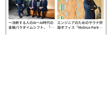
でいるフリ）、ちょっと口に含んでチュクチュク（うが
いしないように気をつけて！）…ゴクンと飲み込んでか
らしかるべく時に頷けば儀式は終了。自分が少し滑稽に
〜決断する人のAI〜AI時代の
エンジニアのためのサウナ併
思えてくる瞬間だ。
金融パラダイムシフト、「超
設オフィス「Mobius Park」
個別化」の核心 【MUFG×ウ
がオープン──タマディック
もちろんワイン愛好家にとってテイスティングは真剣に
ェルスナビ×PwC】
が健康経営を徹底する理由
行うべきものだし、ブショネ（コルクがTCAと言うカビ
の影響で産まれた物質に汚染されワインに匂いが移る品
質不良）などの劣化は常に数パーセントの割合で起こる
ため、きちんとチェックしたほうがいいのは確か。た
だ、ワインに詳しくないと自認するカスタマーにとって
はどうだろうか。
私自身がお店でテイスティングをする際には、なぜか脳
裏に「茶番」という二文字が浮かんできて困ってしま
う。多くの人は「おいしければいい」のだし、酒はそれ
自体の味だけではなく、どこで、誰と飲むか、どんな料
理とあわせて飲むかによってもその評価を大きく変えて