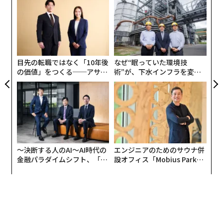
なく
「
Ja
3
er」
C
“
る
オ
ジ
目先の転職ではなく「10年後
なぜ“眠っていた環境技
の価値」をつくる──アサイ
術”が、下水インフラを変え
ンの長期伴走型支援とは
たのか──産総研×月島JFE
アクアソリューションの10年
〜決断する人のAI〜AI時代の
エンジニアのためのサウナ併
金融パラダイムシフト、「超
設オフィス「Mobius Park」
個別化」の核心 【MUFG×ウ
がオープン──タマディック
ェルスナビ×PwC】
が健康経営を徹底する理由