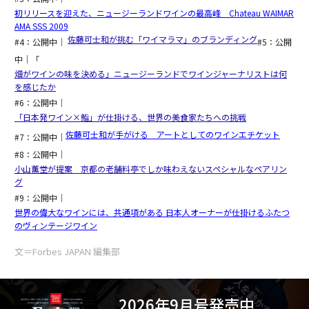
初リリースを迎えた、ニュージーランドワインの最高峰 Chateau WAIMAR
AMA SSS 2009
佐藤可士和が挑む「ワイマラマ」のブランディング
#4：公開中｜
#5：公開
中｜「
畑がワインの味を決める」ニュージーランドでワインジャーナリストは何
を感じたか
#6：公開中｜
「日本発ワイン×鮨」が仕掛ける、世界の美食家たちへの挑戦
佐藤可士和が手がける アートとしてのワインエチケット
#7：公開中｜
#8：公開中｜
小山薫堂が提案 京都の老舗料亭でしか味わえないスペシャルなペアリン
グ
#9：公開中｜
世界の偉大なワインには、共通項がある 日本人オーナーが仕掛けるふたつ
のヴィンテージワイン
文＝Forbes JAPAN 編集部
2026年9月号発売中