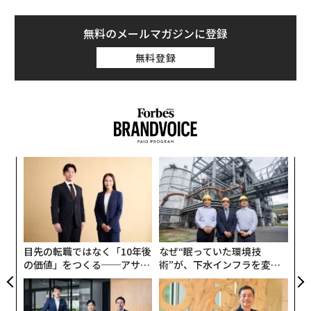
面倒くさいし、第一ヘタなことを口にしてバカにされて
はかなわない。結局「このくらいの値段で」とリスト内
無料のメールマガジンに登録
の価格を指差し、「なんかおいしいもの選んでくださ
無料登録
い」とおまかせするはめになる。もちろん「餅は餅屋」
というわけで、ワインのことはソムリエに聞くのが間違
いない。その日の料理や懐具合に合わせて最良の選択肢
を数本すすめてくれることだろう。
さあ、ワインは選んだ。次にくるハードル、それは「テ
なく
「
イスティング」である。「お味見はどうなさいますか」
Ja
3
と聞いてくれるケースはまだいい。「Go ahead」とばか
er」
C
“
りに軽く手の平を差し出し、うなずけば、ソムリエはテ
る
オ
イスティングは不要なものと了解し、ゲストのグラスに
ジ
先にワインを注いでくれるはずだ。
目先の転職ではなく「10年後
なぜ“眠っていた環境技
の価値」をつくる──アサイ
術”が、下水インフラを変え
問題は黙ってチョビッとワインを注がれてしまったと
ンの長期伴走型支援とは
たのか──産総研×月島JFE
き。「仕方ない」と腹をくくり、まずグラスを傾け（色
アクアソリューションの10年
を見ているフリ）、鼻をグラスに差し込み（香りをかい