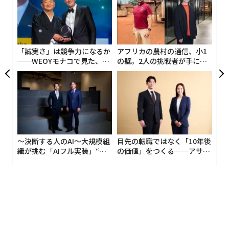
し、
実
〈7
全
ャ
ト
リア
「誠実さ」は競争力になるか
アフリカの農村の通信、小1
UM
──WEOYモナコで見た、く
の壁。2人の挑戦者が手にし
ら寿司の経営哲学
た「次なる武器」
〜決断する人のAI〜大規模組
目先の転職ではなく「10年後
織が挑む「AIフル実装」“使
の価値」をつくる──アサイ
う”企業から“動く”企業へ【N
ンの長期伴走型支援とは
TTドコモビジネス×PwC】