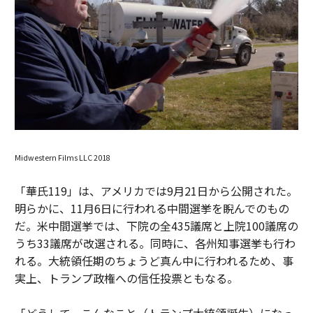
Midwestern Films LLC 2018
「華氏119」は、アメリカでは9月21日から公開された。
明らかに、11月6日に行われる中間選挙を睨んでのもの
だ。米中間選挙では、下院の全435議席と上院100議席の
うち33議席が改選される。同時に、各州知事選挙も行わ
れる。大統領任期のちょうど真ん中に行われるため、事
実上、トランプ政権への信任投票ともなる。
「どうして、こんなこと（トランプ大統領誕生）になっ