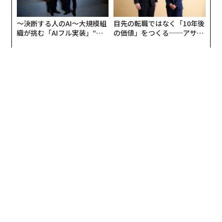
〜決断する人のAI〜大規模組
目先の転職ではなく「10年後
織が挑む「AIフル実装」“使
の価値」をつくる──アサイ
う”企業から“動く”企業へ【N
ンの長期伴走型支援とは
TTドコモビジネス×PwC】
編集＝木内涼子
2026年9月号発売中