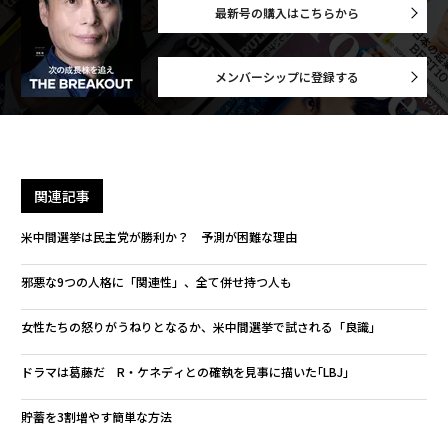
最新号の購入はこちらから
メンバーシップに登録する
関連記事
米中間選挙は民主党が勝利か？ 予測が困難な理由
邪悪な9つの人格に「関連性」、全て併せ持つ人も
女性たちの怒りがうねりとなるか、米中間選挙で試される「良識」
ドラマは葛藤だ R・ケネディとの確執を見事に描いた｢LBJ｣
貯蓄を3割増やす簡単な方法