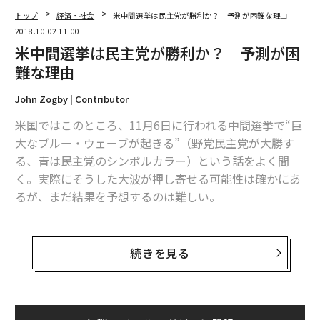
トップ
経済・社会
米中間選挙は民主党が勝利か？ 予測が困難な理由
2018.10.02 11:00
米中間選挙は民主党が勝利か？ 予測が困
難な理由
John Zogby | Contributor
米国ではこのところ、11月6日に行われる中間選挙で“巨
大なブルー・ウェーブが起きる”（野党民主党が大勝す
る、青は民主党のシンボルカラー）という話をよく聞
く。実際にそうした大波が押し寄せる可能性は確かにあ
るが、まだ結果を予想するのは難しい。
米国では、1期目の大統領は中間選挙で平均23議席を失
う。さらに、民主党は今回、中間選挙の候補者選びを順
続きを見る
調に進めている。より多くの女性、白人以外、穏健派
（与党共和党が優勢な地区で無党派層にアピールするた
め）の候補を擁立したほか、退役軍人の候補者も多い。