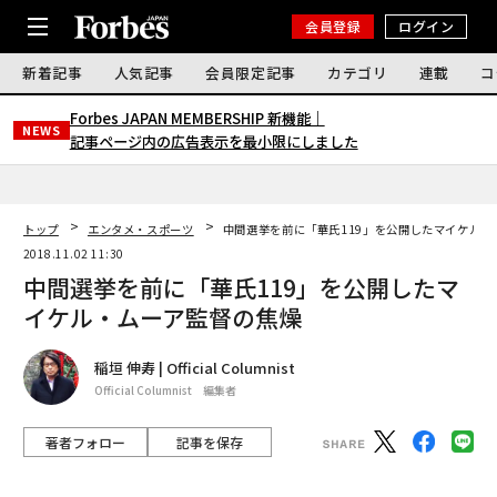
会員登録
ログイン
新着記事
人気記事
会員限定記事
カテゴリ
連載
コ
Forbes JAPAN MEMBERSHIP 新機能｜
NEWS
記事ページ内の広告表示を最小限にしました
トップ
エンタメ・スポーツ
中間選挙を前に「華氏119」を公開したマイケル・
2018.11.02 11:30
中間選挙を前に「華氏119」を公開したマ
イケル・ムーア監督の焦燥
稲垣 伸寿 | Official Columnist
Official Columnist 編集者
著者フォロー
記事を保存