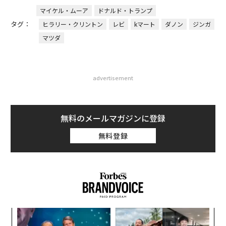
マイケル・ムーア
ドナルド・トランプ
タグ：
ヒラリー・クリントン
レビ
kマート
ダノン
ジンガ
マツダ
advertisement
無料のメールマガジンに登録
無料登録
ルー
内
イン
グ