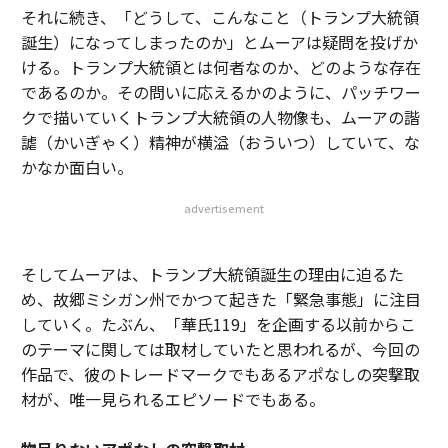
それに続き、「どうして、こんなこと（トランプ大統領
誕生）になってしまったのか」とムーアは疑問を投げか
ける。トランプ大統領とは何者なのか、どのような存在
であるのか。その問いに応えるかのように、パッチワー
クで描いていくトランプ大統領の人物像も、ムーアの諧
謔（かいぎゃく）精神が横溢（おういつ）していて、な
かなか面白い。
advertisement
そしてムーアは、トランプ大統領誕生の理由に迫るた
め、故郷ミシガン州でかつて起きた「緊急事態」に注目
していく。たぶん、「華氏119」を企画する以前からこ
のテーマに関しては取材していたと思われるが、今回の
作品で、彼のトレードマークでもあるアポなしの突撃取
材が、唯一見られるエピソードでもある。