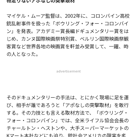
物足りないアポなしの突撃取材
マイケル・ムーア監督は、2002年に、コロンバイン高校
銃乱射事件を扱った「ボウリング・フォー・コロンバイ
ン」を発表。アカデミー賞長編ドギュメンタリー賞をは
じめ、カンヌ国際映画祭特別賞、ベルリン国際映画祭観
客賞など世界各地の映画賞を軒並み受賞して、一躍、時
の人となった。
advertisement
そのドキュメンタリーの手法は、とにかく現場に足を運
び、相手が誰であろうと「アポなしの突撃取材」を敢行
する。その力技とも言える取材方法で、「ボウリング・
フォー・コロンバイン」では、全米ライフル協会会長の
チャールトン・ヘストンや、大手スーパーマーケットの
Kマート本社などにも迫り、銃社会アメリカの現実を炙