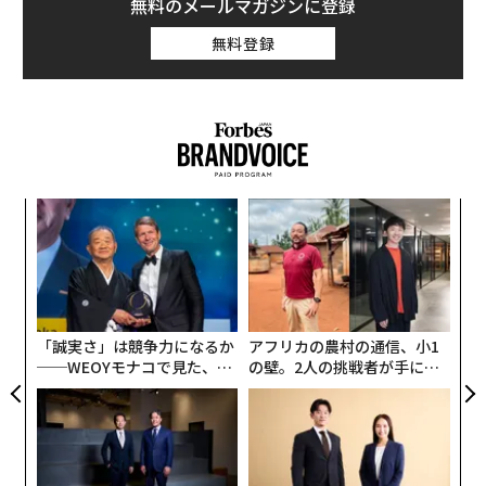
こうした人選が有効かどうかは分からないが、悪い結果
無料のメールマガジンに登録
を招くとは考えにくい。
無料登録
また、2008年と2012年の大統領選でバラク・オバマを
支持したものの、2016年の選挙では目立った動きを見せ
なかった「オバマ連合」も動員され、投票に向けて準備
を整えているもようだ。
ルー
内
イン
グ
し、
実
〈7
全
ャ
ト
リア
「誠実さ」は競争力になるか
アフリカの農村の通信、小1
UM
──WEOYモナコで見た、く
の壁。2人の挑戦者が手にし
ら寿司の経営哲学
た「次なる武器」