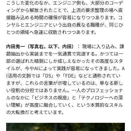
こうした変化のなか、エンジニア側も、大部分のコーデ
ィングから解放されたことで、上流の要求整理の場へ直
接踏み込める時間の確保が容易になりつつあります。コ
ンサルとエンジニアという出自の異なる職種が、同じひ
とつの領域へ急速に収斂されつつあります。
内田秀一（写真右。以下、内田）
： 現場に入り込み、課
題抽出から実装までを一気通貫で完遂する。かつては一
部の選ばれた精鋭にしか成しえなかったその高度なスタ
イルが、今やAIによって実践が容易になってきました。A
I活用の文脈では「DS」や「FDE」などと通称されてい
ますが、これらの言葉が示唆しているのは、単なる新し
い役割の分担ではありません。一人のプロフェッショナ
ルのなかに「ビジネスの視座」と「テクノロジーへの深
い理解」が高度に融合していく、という本質的なスキル
の大転換だと考えています。