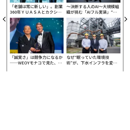
リア
「老舗は常に新しい」。創業
〜決断する人のAI〜大規模組
UM
360年ＹＵＡＳＡとカクシン
織が挑む「AIフル実装」“使
CEO田尻望が語る、AIを超え
う”企業から“動く”企業へ【N
る人の価値
TTドコモビジネス×PwC】
「誠実さ」は競争力になるか
なぜ“眠っていた環境技
──WEOYモナコで見た、く
術”が、下水インフラを変え
ら寿司の経営哲学
たのか──産総研×月島JFE
アクアソリューションの10年
編集＝上田裕資