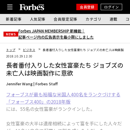
会員登録
ログイン
新着記事
人気記事
会員限定記事
カテゴリ
連載
コ
Forbes JAPAN MEMBERSHIP 新機能｜
NEWS
記事ページ内の広告表示を最小限にしました
トップ
ビジネス
長者番付入りした女性富豪たち ジョブズの未亡人は映画製作
2018.10.29 12:30
長者番付入りした女性富豪たち ジョブズの
未亡人は映画製作に意欲
Jennifer Wang | Forbes Staff
フォーブスが最も裕福な米国人400名をランクづけする
「フォーブス400」の2018年版
には、55名の女性富豪がランクインした。
女性富豪の大半は遺産相続によって富を手にした人々だ