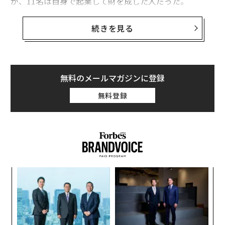
が、11名は自身で起業して財を成した人だった。
アメリカで現在最も裕福な女性は、ウォルマート創業者
続きを見る
のサム・ウォルトンの娘のアリス・ウォルトンで、資産
449億ドル（約5兆円）で12位に入った。アリスはウォル
マートの経営には関わっていないが、ウォルトン家の財
団の役員会メンバーで、同財団は2017年に総額5億3600
無料のメールマガジンに登録
万ドルの資金を教育や環境関連のプロジェクトに提供し
無料登録
ていた。
ンツ
目
への
の
た、
ン
〈7
ャ
ト