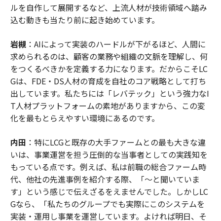
ルを自作して展開するなど、上流人材が技術領域へ踏み
込む動きも当たり前に起き始めています。
岩槻
：AIによって実装のハードルが下がるほど、人間に
求められるのは、顧客の業務や組織の文脈を理解し、何
をつくるべきかを定義する力になります。だからこそLC
Gは、FDE・DS人材の育成を自社のコア戦略として打ち
出しています。私たちには「レバテック」という強力なI
T人材プラットフォームの素地がありますから、この変
化を最もとらえやすい環境にあるのです。
内田
：特にLCGと既存の大手ファームとの最も大きな違
いは、事業運営を担う圧倒的な当事者としての実践知を
もっている点です。例えば、私は前職の総合ファーム時
代、他社の先進事例を紹介する際、「〜と聞いていま
す」という感じで伝えざるをえませんでした。しかしLC
Gなら、「私たちのグループでも実際にこのシステムを
実装・運用し事業を運営しています。よければ明日、そ