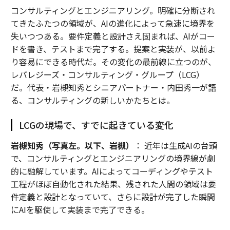
コンサルティングとエンジニアリング。明確に分断され
てきたふたつの領域が、AIの進化によって急速に境界を
失いつつある。要件定義と設計さえ固まれば、AIがコー
ドを書き、テストまで完了する。提案と実装が、以前よ
り容易にできる時代だ。その変化の最前線に立つのが、
レバレジーズ・コンサルティング・グループ（LCG）
だ。代表・岩槻知秀とシニアパートナー・内田秀一が語
る、コンサルティングの新しいかたちとは。
LCGの現場で、すでに起きている変化
岩槻知秀（写真左。以下、岩槻）
： 近年は生成AIの台頭
で、コンサルティングとエンジニアリングの境界線が劇
的に融解しています。AIによってコーディングやテスト
工程がほぼ自動化された結果、残された人間の領域は要
件定義と設計となっていて、さらに設計が完了した瞬間
にAIを駆使して実装まで完了できる。