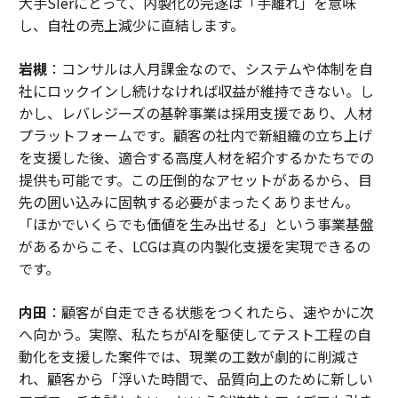
大手SIerにとって、内製化の完遂は「手離れ」を意味
し、自社の売上減少に直結します。
岩槻
：コンサルは人月課金なので、システムや体制を自
社にロックインし続けなければ収益が維持できない。し
かし、レバレジーズの基幹事業は採用支援であり、人材
プラットフォームです。顧客の社内で新組織の立ち上げ
を支援した後、適合する高度人材を紹介するかたちでの
提供も可能です。この圧倒的なアセットがあるから、目
先の囲い込みに固執する必要がまったくありません。
「ほかでいくらでも価値を生み出せる」という事業基盤
があるからこそ、LCGは真の内製化支援を実現できるの
です。
内田
：顧客が自走できる状態をつくれたら、速やかに次
へ向かう。実際、私たちがAIを駆使してテスト工程の自
動化を支援した案件では、現業の工数が劇的に削減さ
れ、顧客から「浮いた時間で、品質向上のために新しい