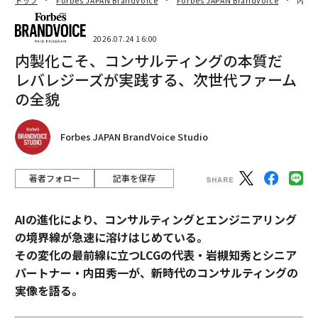
トップ
Forbes JAPAN BrandVoice
Forbes JAPAN BrandVoice
内製
2026.07.24 16:00
内製化こそ、コンサルティングの本質だ
レバレジーズが実践する、次世代ファーム
の全貌
Forbes JAPAN BrandVoice Studio
著者フォロー
記事を保存
AIの進化により、コンサルティングとエンジニアリング
の境界線が急速に溶けはじめている。
その変化の最前線に立つLCGの代表・岩槻知秀とシニア
パートナー・内田秀一が、新時代のコンサルティングの
実像を語る。