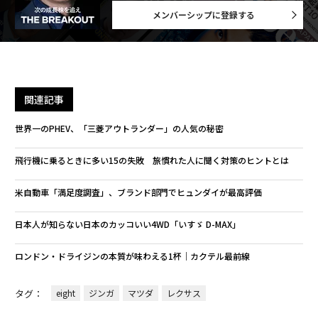
メンバーシップに登録する
関連記事
世界一のPHEV、「三菱アウトランダー」の人気の秘密
飛行機に乗るときに多い15の失敗 旅慣れた人に聞く対策のヒントとは
米自動車「満足度調査」、ブランド部門でヒュンダイが最高評価
日本人が知らない日本のカッコいい4WD「いすゞ D-MAX」
ロンドン・ドライジンの本質が味わえる1杯｜カクテル最前線
タグ：
eight
ジンガ
マツダ
レクサス