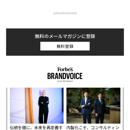
advertisement
無料のメールマガジンに登録
無料登録
ナ併
挑
k」
よっ
ック
PA
「
由
3
C
る
伝統を礎に、未来を再定義す
内製化こそ、コンサルティン