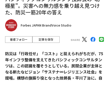
極星"。災害への無力感を乗り越え見つけ
た、防災一筋20年の答え
Forbes JAPAN BrandVoice Studio
著者フォロー
記事を保存
防災は「行政任せ」「コスト」と捉えられがちだが、75
年インフラ整備を支えてきたパシフィックコンサルタン
ツは、この認識を覆そうとしている。民間企業が主体と
なる新たなビジョン「サステナ∞レジリエンス社会」を
提唱。構想の旗振り役となった技師長・平川了治に、自
身の思いと共に、ビジョンの要諦を聞いた。
「防災は、企業にとって自分ごとになりきれずにい
る」。防災一筋20年、パシフィックコンサルタンツ技師