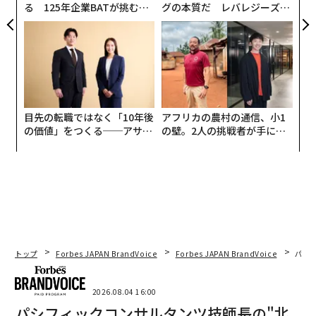
る 125年企業BATが挑むス
グの本質だ レバレジーズが
モークレスな未来
実践する、次世代ファームの
全貌
目先の転職ではなく「10年後
アフリカの農村の通信、小1
の価値」をつくる──アサイ
の壁。2人の挑戦者が手にし
ンの長期伴走型支援とは
た「次なる武器」
トップ
Forbes JAPAN BrandVoice
Forbes JAPAN BrandVoice
パシ
2026.08.04 16:00
パシフィックコンサルタンツ技師長の"北