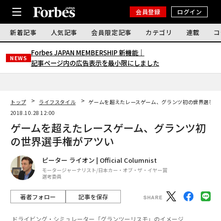
会員登録
ログイン
新着記事
人気記事
会員限定記事
カテゴリ
連載
コ
Forbes JAPAN MEMBERSHIP 新機能｜
NEWS
記事ページ内の広告表示を最小限にしました
トップ
ライフスタイル
ゲームを超えたレースゲーム、グランツ初の世界選手権
2018.10.28 12:00
ゲームを超えたレースゲーム、グランツ初
の世界選手権がアツい
ピーター ライオン | Official Columnist
モータージャーナリスト/日本カー・オブ・ザ・イヤー賞
選考委員
著者フォロー
記事を保存
ドライビング・シミュレーター「グランツーリスモ」のイメージ