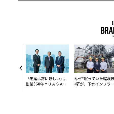
「老舗は常に新しい」。
なぜ“眠っていた環境
創業360年ＹＵＡＳＡと
術”が、下水インフラ
カクシンCEO田尻望が語
変えたのか──産総研
る、AIを超える人の価値
月島JFEアクアソリュ
ションの10年