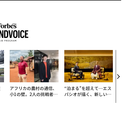
挑戦
創に
QAI
技
アフリカの農村の通信、
“泊まる”を超えて─エス
を
小1の壁。2人の挑戦者が
パシオが描く、新しい日
×
手にした「次なる武器」
本のラグジュアリー（中
ー
編）