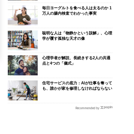
毎日ヨーグルトを食べる人は太るのか 1
万人の腸内検査でわかった事実
聡明な人は「物静かという誤解」、心理
学が覆す孤独な天才の像
心理学者が解説、長続きする2人の共通
点と4つの「儀式」
住宅サービスの底力：AIが仕事を奪って
も、誰かが家を修理しなければならない
Recommended by