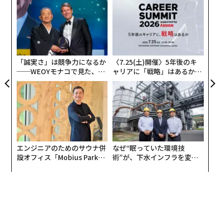
模組
A
“使
顧客
【N
pa
伝
C】
な
る
モ
「誠実さ」は競争力になるか
〈7.25(土)開催〉5年後のキ
──WEOYモナコで見た、く
ャリアに「戦略」はあるか。
ら寿司の経営哲学
トップエグゼクティブのキャ
リアに触れる1日│CAREER S
UMMIT 2026
エンジニアのためのサウナ併
なぜ“眠っていた環境技
設オフィス「Mobius Park」
術”が、下水インフラを変え
がオープン──タマディック
たのか──産総研×月島JFE
が健康経営を徹底する理由
アクアソリューションの10年