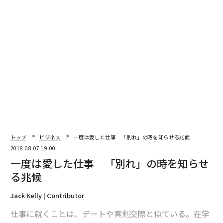
編集＝上田裕資
2026年9月号発売中
最新号の購入はこちらから
メンバーシップに登録する
トップ
ビジネス
一度は愛した仕事 「別れ」の時を知らせる兆候
2018.08.07 19:00
一度は愛した仕事 「別れ」の時を知らせ
る兆候
関連記事
Jack Kelly | Contributor
iPhoneバッテリー交換で「パフォーマンスが2倍に」という報告
仕事に就くことは、デートや真剣交際と似ている。在学
世界初「宇宙ゴミを網でキャッチ」した英国研究者たち