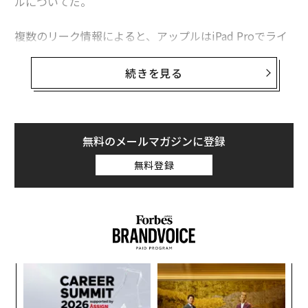
ルについてだ。
複数のリーク情報によると、アップルはiPad Proでライ
トニングポートを廃止し、USB-Cポートへ移行するとさ
れている。確度の高いリーク情報で知られる、アナリス
続きを見る
トのミンチー・クオ（郭明錤）も今年9月、新型iPad Pr
oがUSB-Cに対応すると述べていた。
USB-Cポートのメリットの一つには、4K動画の出力が可
無料のメールマガジンに登録
能になることがあげられている。ニュースサイト「MacR
無料登録
umor」もこの件を伝えていたが、「The Verge」のJon
Porter記者は別の理由を示唆している。
義す
「
むス
3
C
革