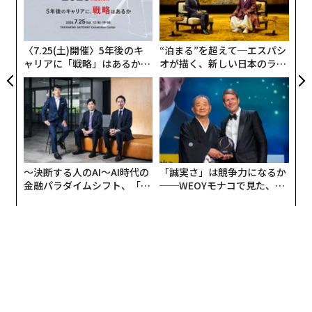
る
ク
た「
〈7.25(土)開催〉5年後のキ
“泊まる”を超えて─エスパシ
ャリアに「戦略」はあるか。
オが描く、新しい日本のラグ
トップエグゼクティブのキャ
ジュアリー（中編）
リアに触れる1日│CAREER S
UMMIT 2026
〜決断する人のAI〜AI時代の
「誠実さ」は競争力になるか
金融パラダイムシフト、「超
──WEOYモナコで見た、く
個別化」の核心 【MUFG×ウ
ら寿司の経営哲学
ェルスナビ×PwC】