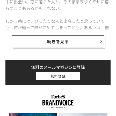
中に出会い、恋に落ちた人と、そのまま末永く幸せに暮
らすこともあるかもしれない。
iPhone XSとXS Maxは「充電が遅すぎ」の声、アンドロイドの約2倍
しかし時には、ぴったりな人と出会ったと思っていて
ネットフリックスが発表「最もイッキ見されたドラマ」10作品
も、時が経って熱が冷めてしまうことも。あるいは、憎
出会い系アプリを10億ドル企業に育てた29歳女性起業家
しみがじわじわと募り、相手のやること全てに腹が立ち
始めることもある。
続きを見る
タグ：
デル／Dell
ジンガ
Apple/アップル
マツダ
自分と仕事との関係がぎくしゃくし、愛着が薄れて不幸
の溝にはまり込もうとしていると心の中で感じ始めた人
は、以下を読んでみてほしい。本記事では、あなたと仕
無料のメールマガジンに登録
advertisement
事との関係が悪い方へ向かっているかどうかを知る手助
無料登録
けをしたい。判断は手遅れにならないうちにしよう。以
下の簡単な質問に、正直に答えてみてほしい。