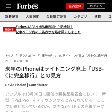
会員登録
ログイン
新着記事
人気記事
会員限定記事
カテゴリ
連載
コ
Forbes JAPAN MEMBERSHIP 新機能｜
NEWS
記事ページ内の広告表示を最小限にしました
トップ
テクノロジー
来年のiPhoneはライトニング廃止「USB-Cに完全移行
2018.10.27 07:00
来年のiPhoneはライトニング廃止「USB-
Cに完全移行」との見方
David Phelan | Contributor
アップルは10月30日に開催の新製品発表会において、新
型「iPad Pro」をアナウンスするとみられている。ここ
で話題となっているのが、新たなiPad Proの充電ケーブ