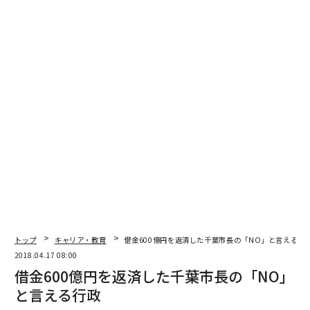
そもそも、晝田がこの試みを始めたきっかけは、彼と同
じく「Forbes JAPAN 日本を元気にする88人」に選出さ
れた長野県塩尻市のスーパー公務員、山田崇が取り組む
商店街の空きスペースの活用事例を視察したことから
だ。2015年の夏、友人に誘われて塩尻まで出かけ、山田
と夜中の2時、3時まで飲み続けた。
晝田は、そこで、さまざまな人々が交流する心地よい空
間に身を任せていたが、突然、山田は鋭くこう言い放っ
たという。「いろんな人たちが視察に来てくれるけど、
結局、誰もやらないんだよね。どうせ晝田たちもやんな
いんでしょ？」
トップ
キャリア・教育
借金600億円を返済した千葉市長の「NO」と言える行
2018.04.17 08:00
そのひと言で、一気に酔いから醒めた。そして、「あん
借金600億円を返済した千葉市長の「NO」
なことを言わしとくわけにはいかん、絶対にやる！」と
と言える行政
その場で誓った。山田から図星をさされて悔しいと思っ