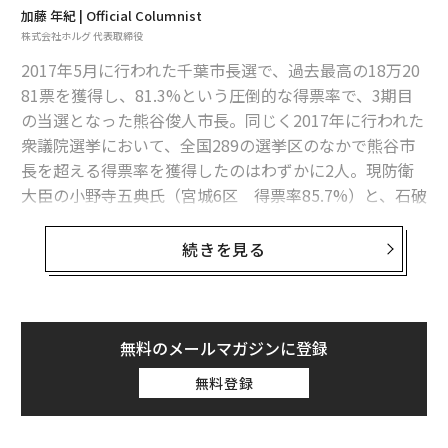
たのは事実だった。その悔しさと「見返してやる！」と
加藤 年紀 | Official Columnist
いう怒りにも近いエネルギーに突き動かされたからこ
株式会社ホルグ 代表取締役
そ、「ここやる」は、なおの広がりを見せ、今も続けら
2017年5月に行われた千葉市長選で、過去最高の18万20
れている。
81票を獲得し、81.3%という圧倒的な得票率で、3期目
の当選となった熊谷俊人市長。同じく2017年に行われた
次ページ ＞
順調に進むも、あがる指弾する声
衆議院選挙において、全国289の選挙区のなかで熊谷市
長を超える得票率を獲得したのはわずかに2人。現防衛
大臣の小野寺五典氏（宮城6区 得票率85.7%）と、石破
1
2
茂氏（鳥取1区 得票率83.6%）しかいない。
続きを見る
文＝加藤年紀
熊谷市長は早稲田大学政治経済学部経済学科を2001年に
卒業して、NTTコミュニケーションズに就職。その後、
2026年9月号発売中
2007年の千葉市議選に出馬し、稲毛区でトップ当選を果
たす。
無料のメールマガジンに登録
無料登録
最新号の購入はこちらから
2009年4月、前千葉市長が収賄容疑で逮捕、辞任。それ
に伴い5月に行われた市長選に出馬して当選。31歳4か月
での市長就任は当時最年少で、政令指定都市の市長とし
メンバーシップに登録する