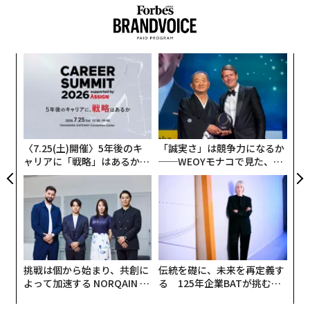
ては、現在でも最も若い。
ツイッターで市民と議論を
パ
技
関連記事
就任後に待機児童数を10分の1以下へと導く一方、市の
無
“
借金を600億円返済。財政再建のため、大型開発を中心
防
借金600億円を返済した千葉市長の「NO」と言える行政
オ
とした事業仕分けによって、税金の使途にも鋭いメスを
ジ
入れた。
精神が強い人に共通する、成功を収める習慣とは
〈7.25(土)開催〉5年後のキ
「誠実さ」は競争力になるか
ャリアに「戦略」はあるか。
──WEOYモナコで見た、く
抵抗が大きいと言われる人件費にも手を付ける。職員の
公務員が選ぶ「すごい地方公務員」12人、キーワードは官民連携
トップエグゼクティブのキャ
ら寿司の経営哲学
給与だけでなく、政令指定都市で初めて退職金のカット
リアに触れる1日│CAREER S
UMMIT 2026
を断行。自らも痛みを分かち合うべく、市長給与と期末
有能なリーダーが犯さない8つの過ち
手当をカットした。
アジアの優良企業50社、日本は2007年以来最多の5社が選出
通常、これだけの改革を進めると、市民、職員、議会、
挑戦は個から始まり、共創に
伝統を礎に、未来を再定義す
タグ：
デル／Dell
経済団体などさまざまな利害関係者が抵抗勢力となる
よって加速する NORQAIN JA
る 125年企業BATが挑むス
が、熊谷市長の場合はそうではない。
PAN 特別座談会
モークレスな未来