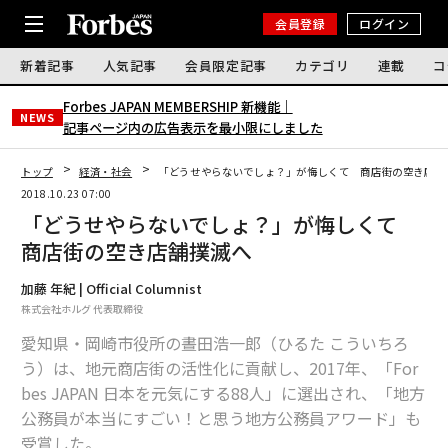
会員登録
ログイン
新着記事
人気記事
会員限定記事
カテゴリ
連載
コ
Forbes JAPAN MEMBERSHIP 新機能｜
NEWS
記事ページ内の広告表示を最小限にしました
トップ
経済・社会
「どうせやらないでしょ？」が悔しくて 商店街の空き店舗
2018.10.23 07:00
「どうせやらないでしょ？」が悔しくて
商店街の空き店舗撲滅へ
加藤 年紀 | Official Columnist
株式会社ホルグ 代表取締役
愛知県・岡崎市役所の晝田浩一郎（ひるた こういちろ
う）は、地元商店街の活性化に貢献し、2017年、「For
bes JAPAN 日本を元気にする88人」に選出され、「地方
公務員が本当にすごい！と思う地方公務員アワード」も
受賞した。