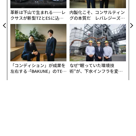
ジ
きて、20歳前後から80歳を超えるおじいちゃんやおばあ
革新は下山で生まれる──レ
内製化こそ、コンサルティン
ちゃんまでと幅広い。
クサスが新型TZとESに込め
グの本質だ レバレジーズが
た「DISCOVER」の哲学
実践する、次世代ファームの
また、イベント内容も多岐にわたる。「Startup Weeke
全貌
nd」という、シアトル発の起業家輩出イベントの体験版
や、認知症を抱える家族を支援するサロンなども開催さ
れ、地域のさまざまな人々が交流する場が生まれてい
る。
「コンディション」が成果を
なぜ“眠っていた環境技
左右する――「BAKUNE」のTEN
術”が、下水インフラを変え
とりわけ人気が高いのは、街の人の話を聞く会だ。商店
TIALが支える「挑戦者の明
たのか──産総研×月島JFE
主のおじいちゃんをゲストとして招き、昔にぎわいがあ
日」
アクアソリューションの10年
った商店街の話を、当時の情景を交えて話してもらう。
登壇をお願いすると、「しゃべることなんて5分もない
よ」と言われるが、いざ話し始めると、若い人と交流で
きるのが楽しいのか、2時間ぶっ続けで話す人もいると
いう。
「どうせやらないんでしょ？」に発奮