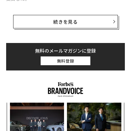
2016年1月、当時、経済振興部に所属していた晝田は、
有志団体「岡崎市空き店舗撲滅運動 ここdeやるZone
続きを見る
（以下、ここやる）」を立ち上げ、いまも代表を務め
る。「ここやる」は商店街の一角の空きスペースを借り
上げ、誰でも気軽にイベントを開催できる環境を生み出
した。毎月の賃料は「ここやる」が拠出するが、興味深
無料のメールマガジンに登録
いことに晝田は、「漢気（おとこぎ）でお願いしま
無料登録
す！」と役所の先輩たちを口説いてカンパを募り、その
賃料を賄う。
商店街スペースの利用希望者は、その利用時間に応じ
て、気軽にイベントを開催することができる。その結
果、約2年8カ月の間に500回を越える驚異的な数のイベ
“
ントが開催され、参加者数は5000人を超えた。
シ
グ
“
約半分のイベントは、晝田ら市職員が主催するが、残り
オ
の半分は市民によるものだ。参加者は県外からもやって