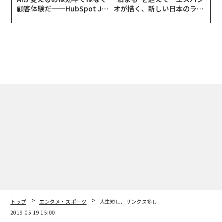
顧客体験だ──HubSpot Ja
オが描く、新しい日本のラグ
panが語る「Grow Better」
ジュアリー（中編）
な組織のつくり方
トップ
エンタメ・スポーツ
人生短し、リンクス多し
2019.05.19 15:00
人生短し、リンクス多し
Forbes JAPAN 編集部
著者フォロー
記事を保存
ロイヤル・ウエストノーフォーク・ゴルフクラブ