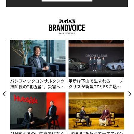
〜
織
う
「
T
3
C
る
パシフィックコンサルタンツ
革新は下山で生まれる──レ
技師長の"北極星"。災害への
クサスが新型TZとESに込め
無力感を乗り越え見つけた、
た「DISCOVER」の哲学
防災一筋20年の答え
AIが変えるのは効率ではなく
“泊まる”を超えて─エスパシ