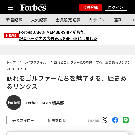
会員登録
ログイン
新着記事
人気記事
会員限定記事
カテゴリ
連載
コ
Forbes JAPAN MEMBERSHIP 新機能｜
NEWS
記事ページ内の広告表示を最小限にしました
トップ
ライフスタイル
訪れるゴルファーたちを魅了する、歴史あるリンクス
2018.10.21 15:00
訪れるゴルファーたちを魅了する、歴史あ
るリンクス
Forbes JAPAN 編集部
著者フォロー
記事を保存