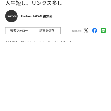
1892年に設立のロイヤル・ウエストノーフォーク・ゴル
フクラブは、イングランド北東の、北海に面した海岸沿
いに広がる。3年半にわたり続いた本連載を締めくくる
に相応しいこれぞリンクスとでもいうべき自然の待ち受
けるコースとは。
advertisement
英国北東部ノーフォーク州、その北部の海岸沿いにロイ
ヤル・ウエストノーフォーク・ゴルフクラブはある。
コースの美しさとは裏腹に、その攻略の難しさから、精
神的にも体力的にも大変タフなコースとして有名であ
る。そのタフさは、チェスで常にチェックメイトを仕掛
けられているような、そんな恐怖を味わう感覚といって
もいいであろう。